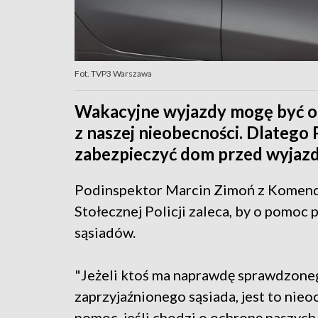
Fot. TVP3 Warszawa
Wakacyjne wyjazdy mogę być oka
z naszej nieobecności. Dlatego 
zabezpieczyć dom przed wyjaz
Podinspektor Marcin Zimoń z Komen
Stołecznej Policji zaleca, by o pomoc 
sąsiadów.
"Jeżeli ktoś ma naprawdę sprawdzone
zaprzyjaźnionego sąsiada, jest to nie
pomoc, jeśli chodzi o ochronę naszych 