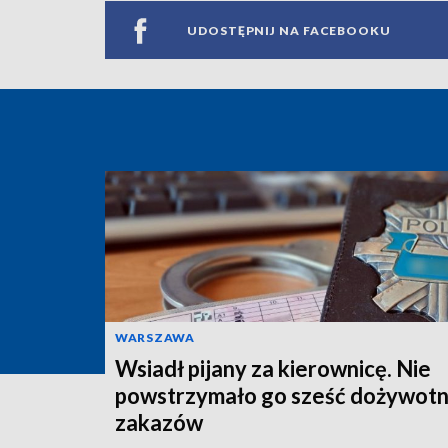
UDOSTĘPNIJ NA FACEBOOKU
WARSZAWA
Wsiadł pijany za kierownicę. Nie
powstrzymało go sześć dożywotn
zakazów