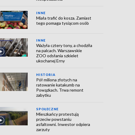
INNE
Miała trafić do kosza. Zamiast
tego pomaga tysiącom osób
INNE
Ważyła cztery tony, a chodziła
na palcach. Warszawskie
ZOO odsłania szkielet
ukochanej Erny
HISTORIA
Pół miliona złotych na
ratowanie katakumb na
Powązkach. Trwa remont
zabytku
SPOŁECZNE
Mieszkańcy protestują
przeciw powstaniu
asfaltowni. Inwestor odpiera
zarzuty