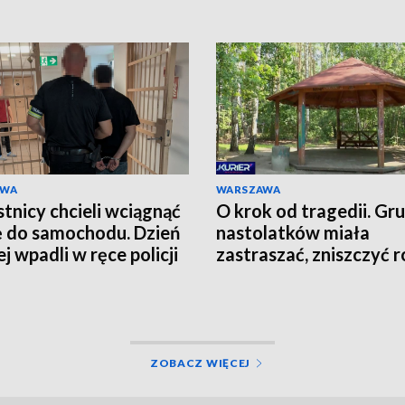
AWA
WARSZAWA
tnicy chcieli wciągnąć
O krok od tragedii. Gr
ę do samochodu. Dzień
nastolatków miała
j wpadli w ręce policji
zastraszać, zniszczyć r
grozić nożem
ZOBACZ WIĘCEJ