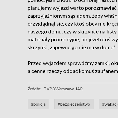
planujemy wyjazd warto porozmawiać 
zaprzyjaźnionym sąsiadem, żeby właśn
przyglądnął się, czy ktoś obcy nie kręci
naszego domu, czy w skrzynce na listy n
materiały promocyjne, bo jeżeli coś wy
skrzynki, zapewne go nie ma w domu" -
Przed wyjazdem sprawdźmy zamki, okn
a cenne rzeczy oddać komuś zaufanem
Źródło:
TVP3 Warszawa, IAR
#policja
#bezpieczeństwo
#wakacj