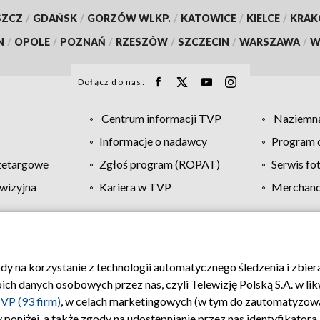
SZCZ
/
GDAŃSK
/
GORZÓW WLKP.
/
KATOWICE
/
KIELCE
/
KRA
N
/
OPOLE
/
POZNAŃ
/
RZESZÓW
/
SZCZECIN
/
WARSZAWA
/
W
Dołącz do nas:
Centrum informacji TVP
Naziemna
Informacje o nadawcy
Program d
zetargowe
Zgłoś program (ROPAT)
Serwis fo
wizyjna
Kariera w TVP
Merchandi
Polityka prywatności
Moje zgody
Pomoc
Biuro re
ody na korzystanie z technologii automatycznego śledzenia i zbie
 danych osobowych przez nas, czyli Telewizję Polską S.A. w likw
VP (93 firm)
, w celach marketingowych (w tym do zautomatyzow
 poniżej, a także zgody na udostępnianie przez nas identyfikator