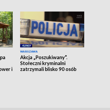
WARSZAWA
upa
Akcja „Poszukiwany”.
Stołeczni kryminalni
ower i
zatrzymali blisko 90 osób
jednego dnia