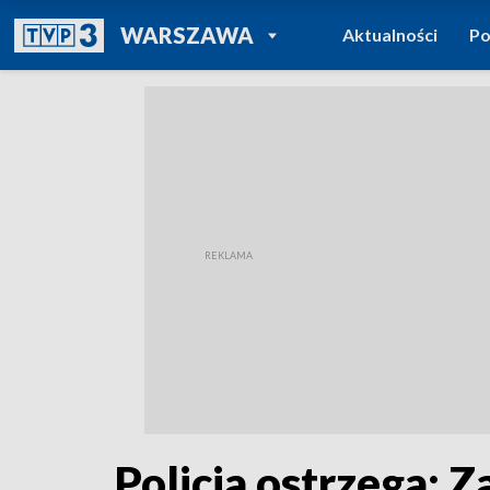
POWRÓT DO
WARSZAWA
Aktualności
Po
TVP REGIONY
Policja ostrzega: