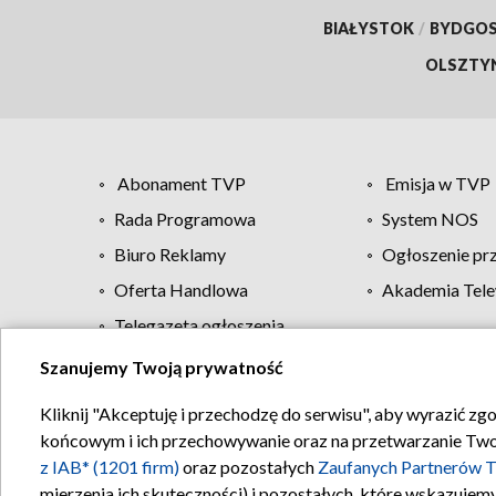
BIAŁYSTOK
/
BYDGO
OLSZTY
Abonament TVP
Emisja w TVP
Rada Programowa
System NOS
Biuro Reklamy
Ogłoszenie pr
Oferta Handlowa
Akademia Tele
Telegazeta ogłoszenia
Szanujemy Twoją prywatność
Regulamin TVP
Kliknij "Akceptuję i przechodzę do serwisu", aby wyrazić zg
końcowym i ich przechowywanie oraz na przetwarzanie Twoich
z IAB* (1201 firm)
oraz pozostałych
Zaufanych Partnerów T
mierzenia ich skuteczności) i pozostałych, które wskazujemy