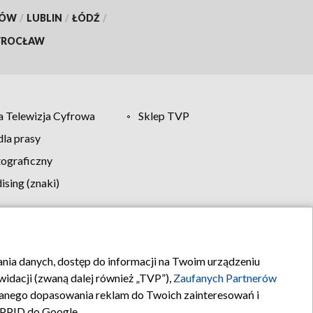
KÓW
/
LUBLIN
/
ŁÓDŹ
/
ROCŁAW
 Telewizja Cyfrowa
Sklep TVP
la prasy
tograficzny
sing (znaki)
klamy
Kontakt
rania danych, dostęp do informacji na Twoim urządzeniu
idacji (zwaną dalej również „TVP”),
Zaufanych Partnerów
anego dopasowania reklam do Twoich zainteresowań i
a PPID do Google.