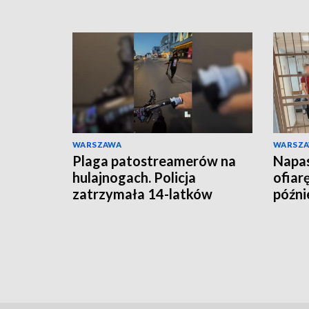
WARSZAWA
WARSZ
Plaga patostreamerów na
Napas
hulajnogach. Policja
ofiar
zatrzymała 14-latków
późnie