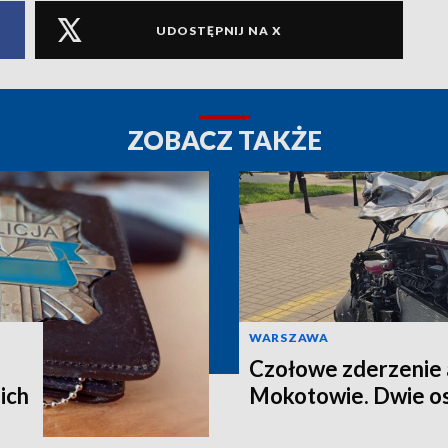
UDOSTĘPNIJ NA X
ZOBACZ TAKŻE
WARSZAWA
Czołowe zderzenie 
ich
Mokotowie. Dwie os