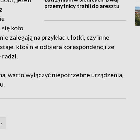
przemytnicy trafili do aresztu
z
ie
 się koło
ie zalegają na przykład ulotki, czy inne
staje, ktoś nie odbiera korespondencji ze
 radzi.
a, warto wyłączyć niepotrzebne urządzenia,
u.
e