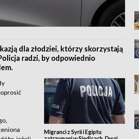
zją dla złodziei, którzy skorzystają
Policja radzi, by odpowiednio
dem.
dy
poprosić
go,
oceniona
Migranci z Syrii i Egiptu
zatrzymani w Siedlcach. Dwaj
dóbr, jeżeli