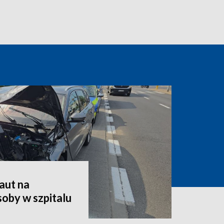
aut na
oby w szpitalu