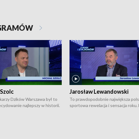
OGRAMÓW
 Szolc
Jarosław Lewandowski
karzy Dzików Warszawa był to
To prawdopodobnie największa pol
cydowanie najlepszy w historii.
sportowa rewelacja i sensacja roku.
pierwszy raz sięgnęli po
Chwalińska podbiła serca całej Pols
rodowe trofeum, wygrywając
kortach imienia Rolanda Garrosa w
ocno Europejską. Potem zaczęli
wielkoszlemowym turnieju French 
ekstraklasę. Po sezonie
przebijała się przez kwalifikacje, wyg
ym zadebiutowali w fazie play-
aż dziewięć pojedynków i dopiero w 