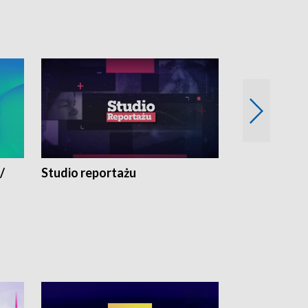
/
Studio reportażu
Eksperyment