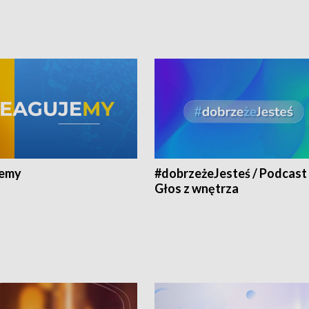
jemy
#dobrzeżeJesteś / Podcast 
Głos z wnętrza