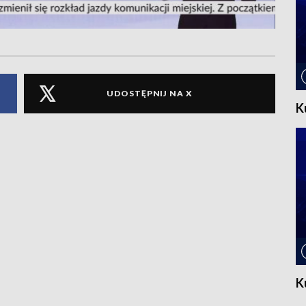
UDOSTĘPNIJ NA X
K
K