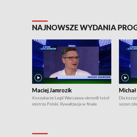
NAJNOWSZE WYDANIA PR
Maciej Jamrozik
Michał
Koszykarze Legii Warszawa obronili tytuł
Dla koszy
mistrza Polski. Rywalizacja w finale
sezon zde
ekstraklasy toczyła się do czterech
Najpierw 
zwycięstw i dopiero ostatni, siódmy mecz
międzyna
okazał się decydujący. W hali przy
Ligę Półn
Obrońców Tobruku na Bemowie
podbijać 
podopieczni estońskiego trenera Heiko
zasadnicz