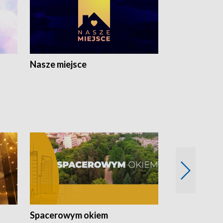
Nasze miejsce
Spacerowym okiem
Filmowe spo