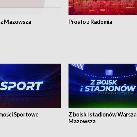
 z Mazowsza
Prosto z Radomia
ości Sportowe
Z boisk i stadionów Warsza
Mazowsza