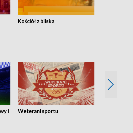
Kościół z bliska
wy i
Weterani sportu
Najlepsi Sp
2024