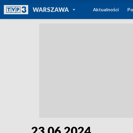
POWRÓT DO
WARSZAWA
Aktualności
Po
TVP REGIONY
23.06.2024