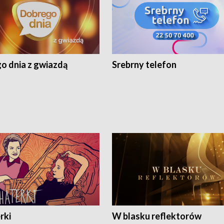
o dnia z gwiazdą
Srebrny telefon
rki
W blasku reflektorów