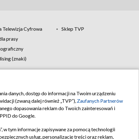
 Telewizja Cyfrowa
Sklep TVP
la prasy
tograficzny
sing (znaki)
klamy
Kontakt
rania danych, dostęp do informacji na Twoim urządzeniu
idacji (zwaną dalej również „TVP”),
Zaufanych Partnerów
anego dopasowania reklam do Twoich zainteresowań i
a PPID do Google.
”, w tym informacje zapisywane za pomocą technologii
zpiecznych usług, personalizację treści oraz reklam,