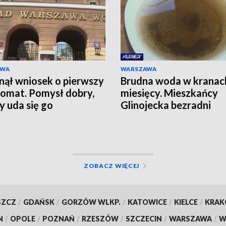
AWA
WARSZAWA
ął wniosek o pierwszy
Brudna woda w kranac
omat. Pomysł dobry,
miesięcy. Mieszkańcy
zy uda się go
Glinojecka bezradni
izować?
ZOBACZ WIĘCEJ
SZCZ
/
GDAŃSK
/
GORZÓW WLKP.
/
KATOWICE
/
KIELCE
/
KRA
N
/
OPOLE
/
POZNAŃ
/
RZESZÓW
/
SZCZECIN
/
WARSZAWA
/
W