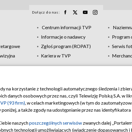
Dołącz do nas:
Centrum informacji TVP
Naziemna
Informacje o nadawcy
Program d
zetargowe
Zgłoś program (ROPAT)
Serwis fo
wizyjna
Kariera w TVP
Merchandi
Polityka prywatności
Moje zgody
Pomoc
Biuro re
ody na korzystanie z technologii automatycznego śledzenia i zbie
 danych osobowych przez nas, czyli Telewizję Polską S.A. w likw
VP (93 firm)
, w celach marketingowych (w tym do zautomatyzow
 poniżej, a także zgody na udostępnianie przez nas identyfikator
Ciebie naszych
poszczególnych serwisów
zwanych dalej „Portalem
obnych technologii umożliwiających świadczenie dopasowanych i be