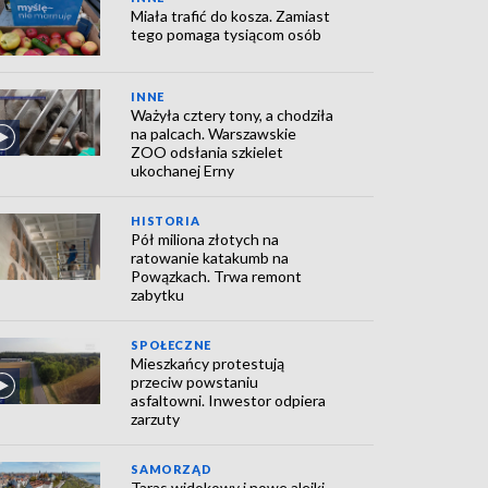
Miała trafić do kosza. Zamiast
tego pomaga tysiącom osób
INNE
Ważyła cztery tony, a chodziła
na palcach. Warszawskie
ZOO odsłania szkielet
ukochanej Erny
HISTORIA
Pół miliona złotych na
ratowanie katakumb na
Powązkach. Trwa remont
zabytku
SPOŁECZNE
Mieszkańcy protestują
przeciw powstaniu
asfaltowni. Inwestor odpiera
zarzuty
SAMORZĄD
Taras widokowy i nowe alejki.