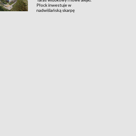
Płock inwestuje w
nadwiślańską skarpę