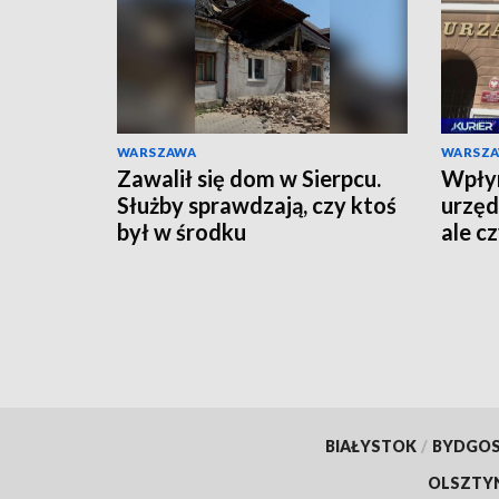
WARSZAWA
WARSZ
Zawalił się dom w Sierpcu.
Wpłyn
Służby sprawdzają, czy ktoś
urzęd
był w środku
ale c
zreal
BIAŁYSTOK
/
BYDGO
OLSZTY