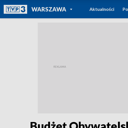
POWRÓT DO
WARSZAWA
Aktualności
Po
TVP REGIONY
Budżet Obywatelsk