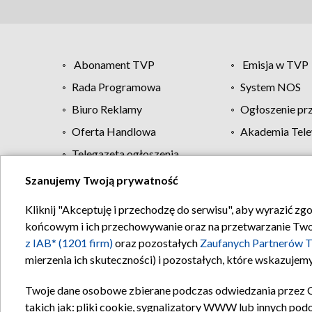
Abonament TVP
Emisja w TVP
Rada Programowa
System NOS
Biuro Reklamy
Ogłoszenie pr
Oferta Handlowa
Akademia Tele
Telegazeta ogłoszenia
Szanujemy Twoją prywatność
Regulamin TVP
Kliknij "Akceptuję i przechodzę do serwisu", aby wyrazić zg
końcowym i ich przechowywanie oraz na przetwarzanie Twoich
z IAB* (1201 firm)
oraz pozostałych
Zaufanych Partnerów T
mierzenia ich skuteczności) i pozostałych, które wskazujemy
Twoje dane osobowe zbierane podczas odwiedzania przez 
takich jak: pliki cookie, sygnalizatory WWW lub innych pod