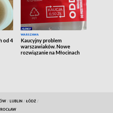
WARSZAWA
h od 4
Kaucyjny problem
warszawiaków. Nowe
rozwiązanie na Młocinach
KÓW
/
LUBLIN
/
ŁÓDŹ
/
ROCŁAW