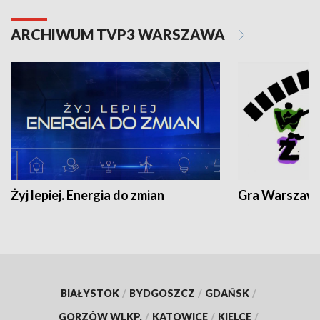
ARCHIWUM TVP3 WARSZAWA
Żyj lepiej. Energia do zmian
Gra Warszaw
BIAŁYSTOK
/
BYDGOSZCZ
/
GDAŃSK
/
GORZÓW WLKP.
/
KATOWICE
/
KIELCE
/