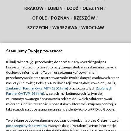
KRAKÓW
/
LUBLIN
/
ŁÓDŹ
/
OLSZTYN
/
OPOLE
/
POZNAŃ
/
RZESZÓW
/
SZCZECIN
/
WARSZAWA
/
WROCŁAW
Szanujemy Twoją prywatność
Dołącz do nas:
Kliknij "Akceptuję i przechodzę do serwisu", aby wyrazić zgody na
korzystanie z technologii automatycznego śledzenia i zbierania danych,
TVP
dostęp do informacji na Twoim urządzeniu końcowym i ich
Abonament TVP
przechowywanie oraz na przetwarzanie Twoich danych osobowych przez
Regulamin TVP
nas, czyli Telewizję Polską S.A. w likwidacji (zwaną dalej również „TVP”),
Emisja w TVP
Zaufanych Partnerów z IAB* (1201 firm)
oraz pozostałych
Zaufanych
Polityka prywatności
Partnerów TVP (93 firm)
, w celach marketingowych (w tym do
Centrum informacji TVP
Moje zgody
zautomatyzowanego dopasowania reklam do Twoich zainteresowań i
mierzenia ich skuteczności) i pozostałych, które wskazujemy poniżej, a
Naziemna Telewizja Cyfrowa
Pomoc
także zgody na udostępnianie przez nas identyfikatora PPID do Google.
Sklep TVP
Biuro reklamy
Twoje dane osobowe zbierane podczas odwiedzania przez Ciebie naszych
Rada Programowa
poszczególnych serwisów
zwanych dalej „Portalem”, w tym informacje
Kontakt
zapisywane za pomocą technologii takich jak: pliki cookie, sygnalizatory