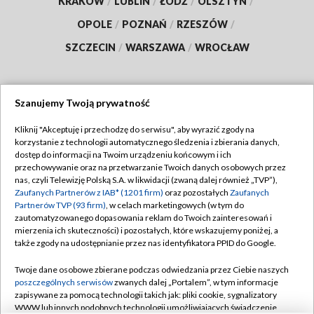
KRAKÓW
/
LUBLIN
/
ŁÓDŹ
/
OLSZTYN
/
OPOLE
/
POZNAŃ
/
RZESZÓW
/
SZCZECIN
/
WARSZAWA
/
WROCŁAW
Szanujemy Twoją prywatność
Dołącz do nas:
Kliknij "Akceptuję i przechodzę do serwisu", aby wyrazić zgody na
korzystanie z technologii automatycznego śledzenia i zbierania danych,
TVP
dostęp do informacji na Twoim urządzeniu końcowym i ich
Abonament TVP
przechowywanie oraz na przetwarzanie Twoich danych osobowych przez
Regulamin TVP
nas, czyli Telewizję Polską S.A. w likwidacji (zwaną dalej również „TVP”),
Emisja w TVP
Polityka prywatności
Zaufanych Partnerów z IAB* (1201 firm)
oraz pozostałych
Zaufanych
Partnerów TVP (93 firm)
, w celach marketingowych (w tym do
Centrum informacji TVP
Moje zgody
zautomatyzowanego dopasowania reklam do Twoich zainteresowań i
mierzenia ich skuteczności) i pozostałych, które wskazujemy poniżej, a
Naziemna Telewizja Cyfrowa
Pomoc
także zgody na udostępnianie przez nas identyfikatora PPID do Google.
Sklep TVP
Biuro reklamy
Twoje dane osobowe zbierane podczas odwiedzania przez Ciebie naszych
Rada Programowa
Kontakt
poszczególnych serwisów
zwanych dalej „Portalem”, w tym informacje
zapisywane za pomocą technologii takich jak: pliki cookie, sygnalizatory
System NOS
WWW lub innych podobnych technologii umożliwiających świadczenie