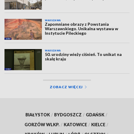
WARSZAWA
Zapomniane obrazy z Powstania
Warszawskiego. Unikalna wystawa w
Instytucie Pileckiego
WARSZAWA
50. urodziny wieży ciśnień. To unikat na
skalę kraju
ZOBACZ WIĘCEJ
BIAŁYSTOK
/
BYDGOSZCZ
/
GDAŃSK
/
GORZÓW WLKP.
/
KATOWICE
/
KIELCE
/