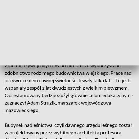
mazowieckiego parku narodowego. - Jak park to przyroda to
fauna, to flora więc opowieści dotyczące naszych cenności
przyrodniczych teraz mają szansę opowieści w kameralnych
warunkach. Potem będzie można turystów zaprosić w teren -
powiedział Mirosław Markowski, dyr. Kampinoskiego Parku
Narodowego.
Puszczańskie muzeum to zrewitalizowany zespół zabytków
z lat międzywojennych. W architekturze wykorzystano
zdobnictwo rodzimego budownictwa wiejskiego. Prace nad
przywróceniem dawnej świetności trwały kilka lat. - To jest
wspaniały zespół z lat dwudziestych z wielkim pietyzmem.
Odrestaurowany będzie służył głównie celom edukacyjnym -
zaznaczył Adam Struzik, marszałek województwa
mazowieckiego.
Budynek nadleśnictwa, czyli dawnego urzędu leśnego został
zaprojektowany przez wybitnego architekta profesora