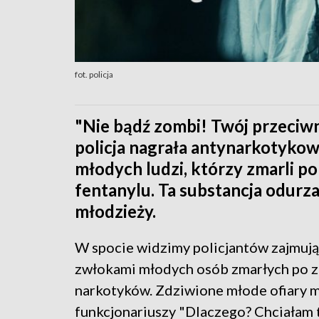
fot. policja
"Nie bądź zombi! Twój przeciwn
policja nagrała antynarkotyko
młodych ludzi, którzy zmarli p
fentanylu. Ta substancja odurza
młodzieży.
W spocie widzimy policjantów zajmują
zwłokami młodych osób zmarłych po z
narkotyków. Zdziwione młode ofiary 
funkcjonariuszy "Dlaczego? Chciałam 