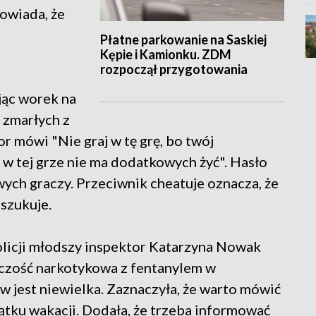
powiada, że
Płatne parkowanie na Saskiej
Kępie i Kamionku. ZDM
rozpoczął przygotowania
jąc worek na
 zmarłych z
r mówi "Nie graj w tę grę, bo twój
 w tej grze nie ma dodatkowych żyć". Hasło
ych graczy. Przeciwnik cheatuje oznacza, że
szukuje.
icji młodszy inspektor Katarzyna Nowak
pczość narkotykowa z fentanylem w
 jest niewielka. Zaznaczyła, że warto mówić
ątku wakacji. Dodała, że trzeba informować