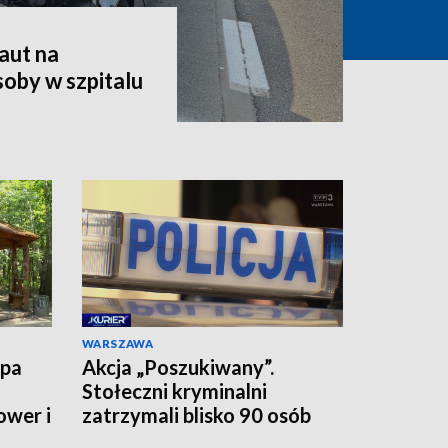
aut na
oby w szpitalu
WARSZAWA
upa
Akcja „Poszukiwany”.
Stołeczni kryminalni
ower i
zatrzymali blisko 90 osób
jednego dnia