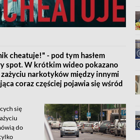
ik cheatuje!" - pod tym hasłem
wy spot. W krótkim wideo pokazano
o zażyciu narkotyków między innymi
jąca coraz częściej pojawia się wśród
cych się
ażyciu
mówią do
tylko