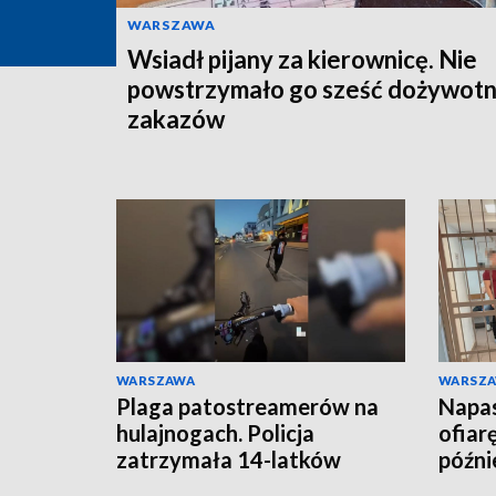
WARSZAWA
Wsiadł pijany za kierownicę. Nie
powstrzymało go sześć dożywotn
zakazów
WARSZAWA
WARSZ
Plaga patostreamerów na
Napas
hulajnogach. Policja
ofiar
zatrzymała 14-latków
późnie