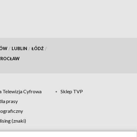
KÓW
/
LUBLIN
/
ŁÓDŹ
/
ROCŁAW
 Telewizja Cyfrowa
Sklep TVP
la prasy
tograficzny
sing (znaki)