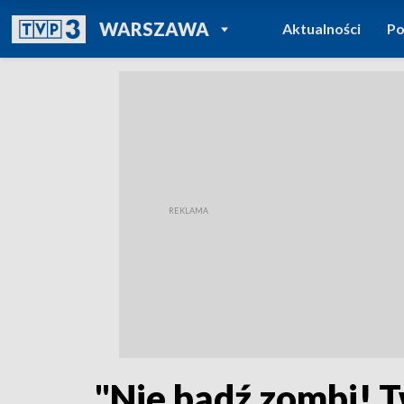
POWRÓT DO
WARSZAWA
Aktualności
Po
TVP REGIONY
"Nie bądź zombi! T