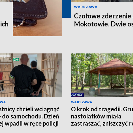
WARSZAWA
Czołowe zderzenie 
ich
Mokotowie. Dwie os
AWA
WARSZAWA
tnicy chcieli wciągnąć
O krok od tragedii. Gr
ę do samochodu. Dzień
nastolatków miała
j wpadli w ręce policji
zastraszać, zniszczyć r
grozić nożem