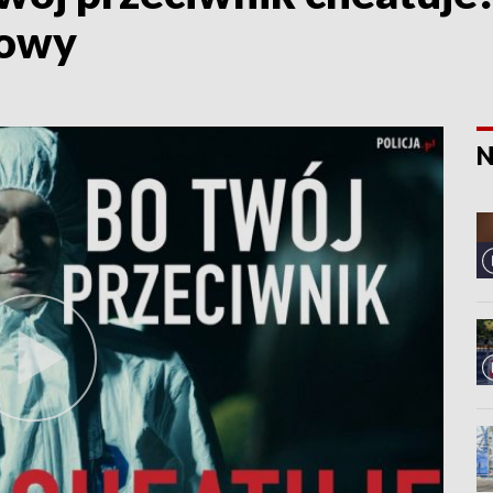
kowy
N