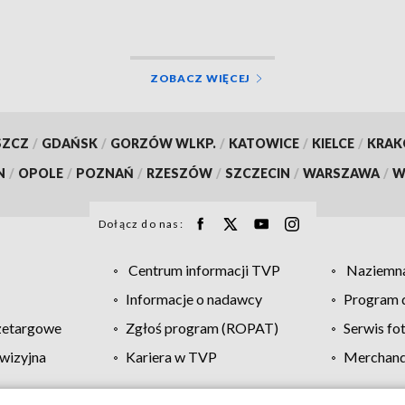
ZOBACZ WIĘCEJ
SZCZ
/
GDAŃSK
/
GORZÓW WLKP.
/
KATOWICE
/
KIELCE
/
KRA
N
/
OPOLE
/
POZNAŃ
/
RZESZÓW
/
SZCZECIN
/
WARSZAWA
/
W
Dołącz do nas:
Centrum informacji TVP
Naziemna
Informacje o nadawcy
Program d
zetargowe
Zgłoś program (ROPAT)
Serwis fo
wizyjna
Kariera w TVP
Merchandi