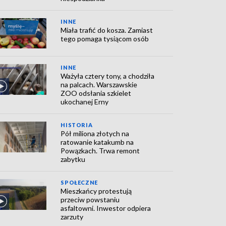
INNE
Miała trafić do kosza. Zamiast
tego pomaga tysiącom osób
INNE
Ważyła cztery tony, a chodziła
na palcach. Warszawskie
ZOO odsłania szkielet
ukochanej Erny
HISTORIA
Pół miliona złotych na
ratowanie katakumb na
Powązkach. Trwa remont
zabytku
SPOŁECZNE
Mieszkańcy protestują
przeciw powstaniu
asfaltowni. Inwestor odpiera
zarzuty