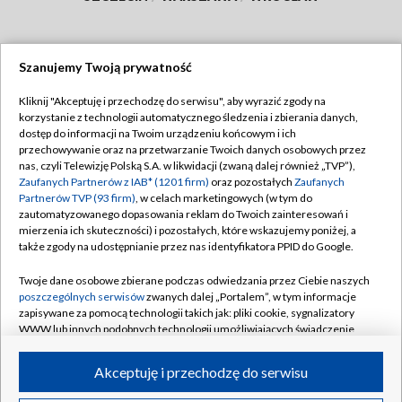
Szanujemy Twoją prywatność
Dołącz do nas:
Kliknij "Akceptuję i przechodzę do serwisu", aby wyrazić zgody na
korzystanie z technologii automatycznego śledzenia i zbierania danych,
TVP
dostęp do informacji na Twoim urządzeniu końcowym i ich
Abonament TVP
przechowywanie oraz na przetwarzanie Twoich danych osobowych przez
Regulamin TVP
nas, czyli Telewizję Polską S.A. w likwidacji (zwaną dalej również „TVP”),
Emisja w TVP
Polityka prywatności
Zaufanych Partnerów z IAB* (1201 firm)
oraz pozostałych
Zaufanych
Partnerów TVP (93 firm)
, w celach marketingowych (w tym do
Centrum informacji TVP
Moje zgody
zautomatyzowanego dopasowania reklam do Twoich zainteresowań i
mierzenia ich skuteczności) i pozostałych, które wskazujemy poniżej, a
Naziemna Telewizja Cyfrowa
Pomoc
także zgody na udostępnianie przez nas identyfikatora PPID do Google.
Sklep TVP
Biuro reklamy
Twoje dane osobowe zbierane podczas odwiedzania przez Ciebie naszych
Rada Programowa
Kontakt
poszczególnych serwisów
zwanych dalej „Portalem”, w tym informacje
zapisywane za pomocą technologii takich jak: pliki cookie, sygnalizatory
System NOS
WWW lub innych podobnych technologii umożliwiających świadczenie
dopasowanych i bezpiecznych usług, personalizację treści oraz reklam,
Informacje o nadawcy
Kanały
udostępnianie funkcji mediów społecznościowych oraz analizowanie
Akceptuję i przechodzę do serwisu
ruchu w Internecie.
Program dla prasy
©2026 Telewizja Polska S.A. w likwidacji