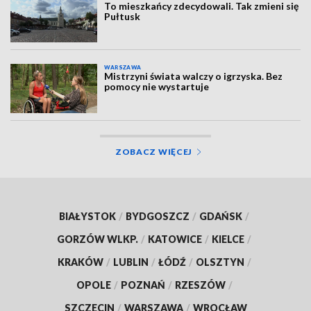
To mieszkańcy zdecydowali. Tak zmieni się
Pułtusk
WARSZAWA
Mistrzyni świata walczy o igrzyska. Bez
pomocy nie wystartuje
ZOBACZ WIĘCEJ
BIAŁYSTOK
/
BYDGOSZCZ
/
GDAŃSK
/
GORZÓW WLKP.
/
KATOWICE
/
KIELCE
/
KRAKÓW
/
LUBLIN
/
ŁÓDŹ
/
OLSZTYN
/
OPOLE
/
POZNAŃ
/
RZESZÓW
/
SZCZECIN
/
WARSZAWA
/
WROCŁAW