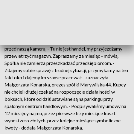
gatunkowo dobry można kupić - mówi jedna z kupujących. -
Ciekawe rzeczy mają niektórzy kupcy. Żona przyjechała
sobie coś kupić - dodaje inny kupiec.
Chociaż część przedsiębiorców ma już tutaj swoje stoiska i
sprzedaje towar to nie chce się do tego przyznać i rozmawiać
przed naszą kamerą. - Tu nie jest handel, my przyjeżdżamy
przewietrzyć magazyn. Zapraszamy za miesiąc - mówią.
Spółka nie zamierza przeszkadzać przedsiębiorcom. -
Zdajemy sobie sprawę z trudnej sytuacji, przymykamy na ten
fakt oko i dajemy im szanse pracować - zaznaczyła
Małgorzata Konarska, prezes spółki Marywilska 44. Kupcy
nie chcieli dłużej czekać na rozpoczęcie działalności w
boksach, które od dziś ustawiane są na parkingu przy
spalonym centrum handlowym. - Podpisywaliśmy umowy na
12 miesięcy najmu, przez pierwsze trzy miesiące koszt
wynosi zero złotych, przez kolejne miesiące symboliczne
kwoty - dodała Małgorzata Konarska.