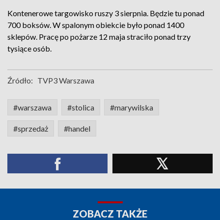
Kontenerowe targowisko ruszy 3 sierpnia. Będzie tu ponad
700 boksów. W spalonym obiekcie było ponad 1400
sklepów. Pracę po pożarze 12 maja straciło ponad trzy
tysiące osób.
Źródło:
TVP3 Warszawa
#warszawa
#stolica
#marywilska
#sprzedaż
#handel
ZOBACZ TAKŻE