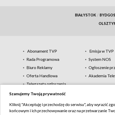
BIAŁYSTOK
/
BYDGO
OLSZTY
Abonament TVP
Emisja w TVP
Rada Programowa
System NOS
Biuro Reklamy
Ogłoszenie pr
Oferta Handlowa
Akademia Tele
Telegazeta ogłoszenia
Szanujemy Twoją prywatność
Regulamin TVP
Kliknij "Akceptuję i przechodzę do serwisu", aby wyrazić zg
końcowym i ich przechowywanie oraz na przetwarzanie Twoich