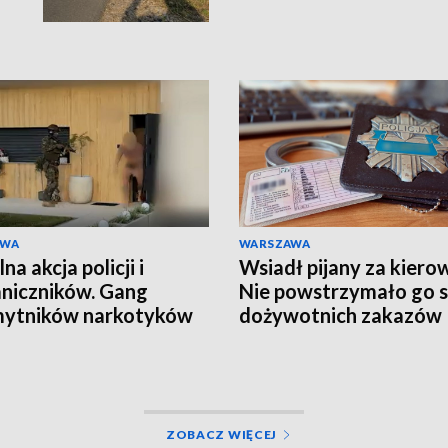
AWA
WARSZAWA
a akcja policji i
Wsiadł pijany za kiero
niczników. Gang
Nie powstrzymało go 
mytników narkotyków
dożywotnich zakazów
ty
ZOBACZ WIĘCEJ