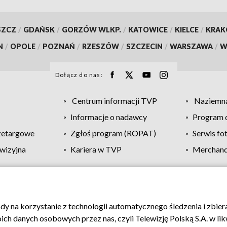
SZCZ
/
GDAŃSK
/
GORZÓW WLKP.
/
KATOWICE
/
KIELCE
/
KRA
N
/
OPOLE
/
POZNAŃ
/
RZESZÓW
/
SZCZECIN
/
WARSZAWA
/
W
Dołącz do nas:
Centrum informacji TVP
Naziemna
Informacje o nadawcy
Program d
zetargowe
Zgłoś program (ROPAT)
Serwis fo
wizyjna
Kariera w TVP
Merchandi
Polityka prywatności
Moje zgody
Pomoc
Biuro re
ody na korzystanie z technologii automatycznego śledzenia i zbie
 danych osobowych przez nas, czyli Telewizję Polską S.A. w likw