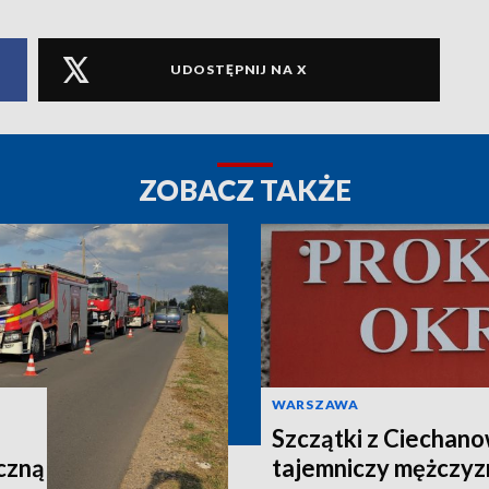
UDOSTĘPNIJ NA X
ZOBACZ TAKŻE
WARSZAWA
Szczątki z Ciechano
czną
tajemniczy mężczyz