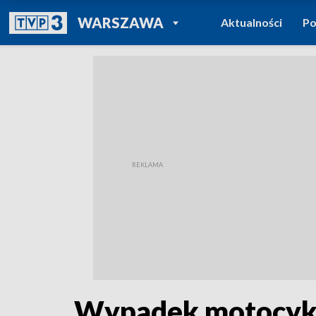
POWRÓT DO
WARSZAWA
Aktualności
Po
TVP REGIONY
Wypadek motocykli