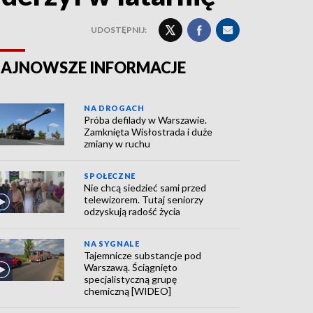
UDOSTĘPNIJ:
AJNOWSZE INFORMACJE
NA DROGACH
Próba defilady w Warszawie.
Zamknięta Wisłostrada i duże
zmiany w ruchu
SPOŁECZNE
Nie chcą siedzieć sami przed
telewizorem. Tutaj seniorzy
odzyskują radość życia
NA SYGNALE
Tajemnicze substancje pod
Warszawą. Ściągnięto
specjalistyczną grupę
chemiczną [WIDEO]