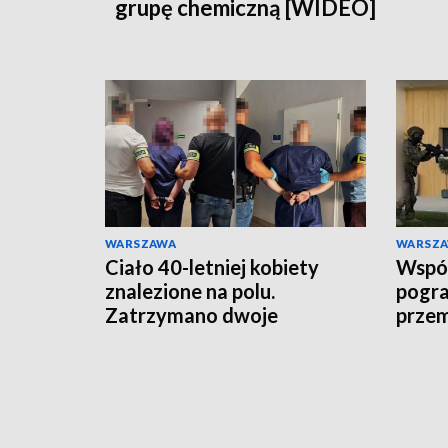
grupę chemiczną [WIDEO]
WARSZAWA
WARSZ
Ciało 40-letniej kobiety
Wspóln
znalezione na polu.
pogra
Zatrzymano dwoje
prze
podejrzanych
rozbi