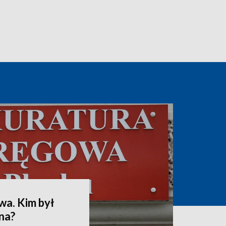
wa. Kim był
na?