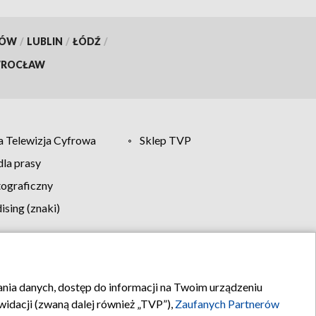
KÓW
/
LUBLIN
/
ŁÓDŹ
/
ROCŁAW
 Telewizja Cyfrowa
Sklep TVP
la prasy
tograficzny
sing (znaki)
klamy
Kontakt
rania danych, dostęp do informacji na Twoim urządzeniu
idacji (zwaną dalej również „TVP”),
Zaufanych Partnerów