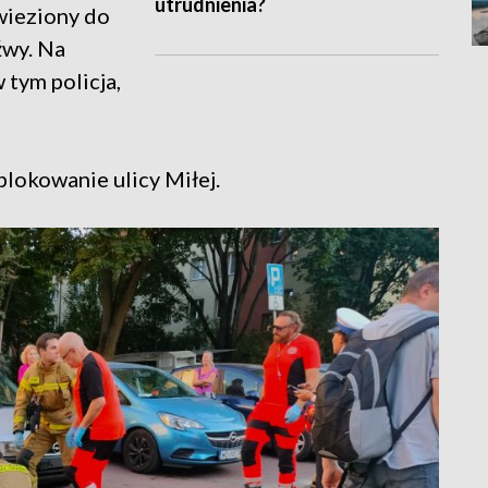
utrudnienia?
wieziony do
źwy. Na
 tym policja,
lokowanie ulicy Miłej.