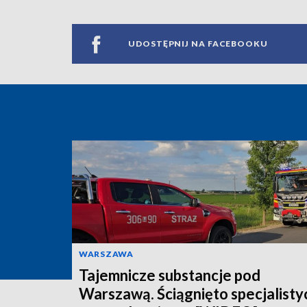
UDOSTĘPNIJ NA FACEBOOKU
WARSZAWA
Tajemnicze substancje pod
Warszawą. Ściągnięto specjalisty