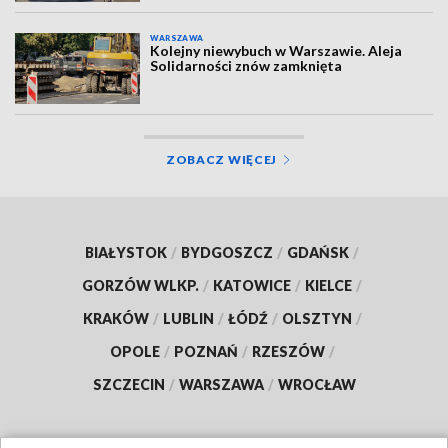
WARSZAWA
Kolejny niewybuch w Warszawie. Aleja
Solidarności znów zamknięta
ZOBACZ WIĘCEJ
BIAŁYSTOK
/
BYDGOSZCZ
/
GDAŃSK
/
GORZÓW WLKP.
/
KATOWICE
/
KIELCE
/
KRAKÓW
/
LUBLIN
/
ŁÓDŹ
/
OLSZTYN
/
OPOLE
/
POZNAŃ
/
RZESZÓW
/
SZCZECIN
/
WARSZAWA
/
WROCŁAW