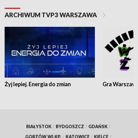
ARCHIWUM TVP3 WARSZAWA
Żyj lepiej. Energia do zmian
Gra Warszaw
BIAŁYSTOK
/
BYDGOSZCZ
/
GDAŃSK
/
GORZÓW WLKP.
/
KATOWICE
/
KIELCE
/