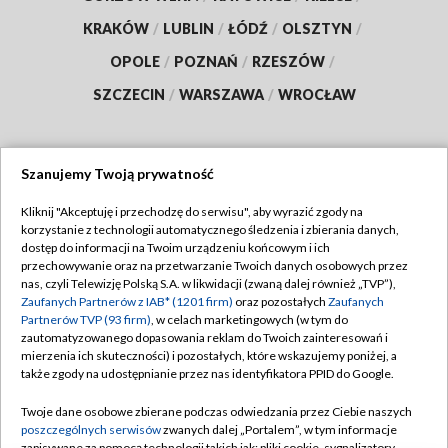
KRAKÓW
/
LUBLIN
/
ŁÓDŹ
/
OLSZTYN
/
OPOLE
/
POZNAŃ
/
RZESZÓW
/
SZCZECIN
/
WARSZAWA
/
WROCŁAW
Szanujemy Twoją prywatność
Dołącz do nas:
Kliknij "Akceptuję i przechodzę do serwisu", aby wyrazić zgody na
korzystanie z technologii automatycznego śledzenia i zbierania danych,
TVP
dostęp do informacji na Twoim urządzeniu końcowym i ich
Abonament TVP
przechowywanie oraz na przetwarzanie Twoich danych osobowych przez
Regulamin TVP
nas, czyli Telewizję Polską S.A. w likwidacji (zwaną dalej również „TVP”),
Emisja w TVP
Zaufanych Partnerów z IAB* (1201 firm)
oraz pozostałych
Zaufanych
Polityka prywatności
Partnerów TVP (93 firm)
, w celach marketingowych (w tym do
Centrum informacji TVP
Moje zgody
zautomatyzowanego dopasowania reklam do Twoich zainteresowań i
mierzenia ich skuteczności) i pozostałych, które wskazujemy poniżej, a
Naziemna Telewizja Cyfrowa
Pomoc
także zgody na udostępnianie przez nas identyfikatora PPID do Google.
Sklep TVP
Biuro reklamy
Twoje dane osobowe zbierane podczas odwiedzania przez Ciebie naszych
Rada Programowa
poszczególnych serwisów
zwanych dalej „Portalem”, w tym informacje
Kontakt
zapisywane za pomocą technologii takich jak: pliki cookie, sygnalizatory