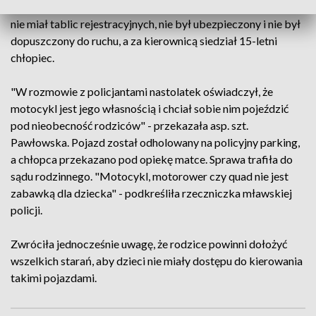
zatrzymał do kontroli kierującego motocyklem. Jednoślad
nie miał tablic rejestracyjnych, nie był ubezpieczony i nie był
dopuszczony do ruchu, a za kierownicą siedział 15-letni
chłopiec.
"W rozmowie z policjantami nastolatek oświadczył, że
motocykl jest jego własnością i chciał sobie nim pojeździć
pod nieobecność rodziców" - przekazała asp. szt.
Pawłowska. Pojazd został odholowany na policyjny parking,
a chłopca przekazano pod opiekę matce. Sprawa trafiła do
sądu rodzinnego. "Motocykl, motorower czy quad nie jest
zabawką dla dziecka" - podkreśliła rzeczniczka mławskiej
policji.
Zwróciła jednocześnie uwagę, że rodzice powinni dołożyć
wszelkich starań, aby dzieci nie miały dostępu do kierowania
takimi pojazdami.