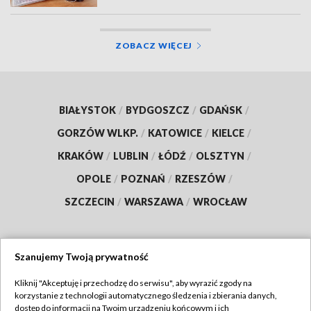
ZOBACZ WIĘCEJ
BIAŁYSTOK
/
BYDGOSZCZ
/
GDAŃSK
/
GORZÓW WLKP.
/
KATOWICE
/
KIELCE
/
KRAKÓW
/
LUBLIN
/
ŁÓDŹ
/
OLSZTYN
/
OPOLE
/
POZNAŃ
/
RZESZÓW
/
SZCZECIN
/
WARSZAWA
/
WROCŁAW
Szanujemy Twoją prywatność
Dołącz do nas:
Kliknij "Akceptuję i przechodzę do serwisu", aby wyrazić zgody na
korzystanie z technologii automatycznego śledzenia i zbierania danych,
TVP
dostęp do informacji na Twoim urządzeniu końcowym i ich