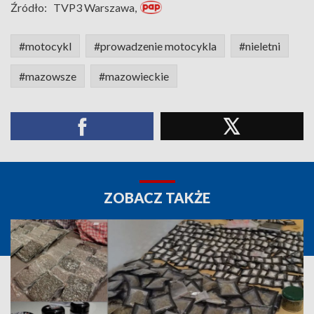
Źródło:
TVP3 Warszawa,
#motocykl
#prowadzenie motocykla
#nieletni
#mazowsze
#mazowieckie
ZOBACZ TAKŻE