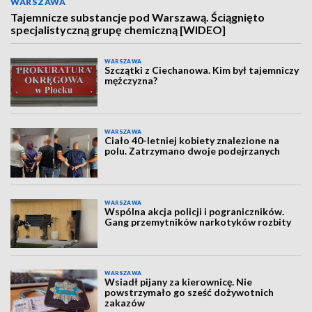
WARSZAWA
Tajemnicze substancje pod Warszawą. Ściągnięto
specjalistyczną grupę chemiczną [WIDEO]
WARSZAWA
Szczątki z Ciechanowa. Kim był tajemniczy
mężczyzna?
WARSZAWA
Ciało 40-letniej kobiety znalezione na
polu. Zatrzymano dwoje podejrzanych
WARSZAWA
Wspólna akcja policji i pograniczników.
Gang przemytników narkotyków rozbity
WARSZAWA
Wsiadł pijany za kierownicę. Nie
powstrzymało go sześć dożywotnich
zakazów