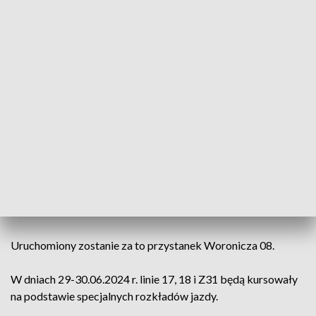
trasie w kierunku krańca Metro Wierzbno kursować będzie
następująco: PKP Służewiec 01 - Marynarska - Wołoska -
Woronicza - Metro Wierzbno 05. Z kolei na trasie w kierunku
krańca PKP Służewiec: Królikarnia 08 - Woronicza -
Wołoska - Marynarska - Sasanki - PKP Służewiec 02
(przystanek dla wysiadających) - zawrotka na węźle trasy
S79 - PKP Służewiec 01.
Jednocześnie zawieszone zostanie funkcjonowanie
przystanków: PKP Służewiec 11, 12, 13 i 14, Wynalazek 01 i
02, Postępu 03 i 04, Rondo Unii Europejskiej 03 i 04,
Domaniewska 03 i 04, Konstruktorska 03 i 04 oraz
Woronicza 03.
Uruchomiony zostanie za to przystanek Woronicza 08.
W dniach 29-30.06.2024 r. linie 17, 18 i Z31 będą kursowały
na podstawie specjalnych rozkładów jazdy.