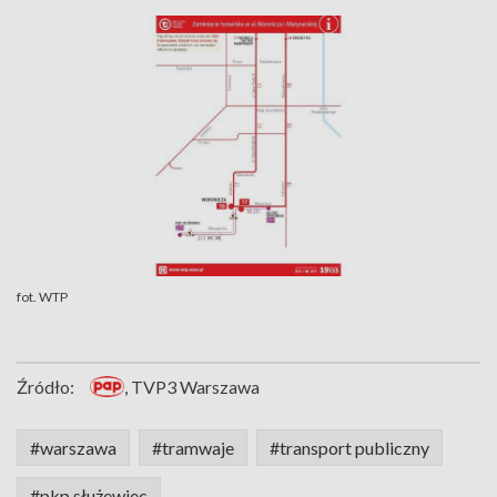
fot. WTP
Źródło:
, TVP3 Warszawa
#warszawa
#tramwaje
#transport publiczny
#pkp służewiec