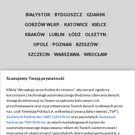
BIAŁYSTOK
/
BYDGOSZCZ
/
GDAŃSK
/
GORZÓW WLKP.
/
KATOWICE
/
KIELCE
/
KRAKÓW
/
LUBLIN
/
ŁÓDŹ
/
OLSZTYN
/
OPOLE
/
POZNAŃ
/
RZESZÓW
/
SZCZECIN
/
WARSZAWA
/
WROCŁAW
Szanujemy Twoją prywatność
Dołącz do nas:
Kliknij "Akceptuję i przechodzę do serwisu", aby wyrazić zgody na
korzystanie z technologii automatycznego śledzenia i zbierania danych,
TVP
dostęp do informacji na Twoim urządzeniu końcowym i ich
Abonament TVP
przechowywanie oraz na przetwarzanie Twoich danych osobowych przez
Regulamin TVP
nas, czyli Telewizję Polską S.A. w likwidacji (zwaną dalej również „TVP”),
Emisja w TVP
Polityka prywatności
Zaufanych Partnerów z IAB* (1201 firm)
oraz pozostałych
Zaufanych
Partnerów TVP (93 firm)
, w celach marketingowych (w tym do
Centrum informacji TVP
Moje zgody
zautomatyzowanego dopasowania reklam do Twoich zainteresowań i
mierzenia ich skuteczności) i pozostałych, które wskazujemy poniżej, a