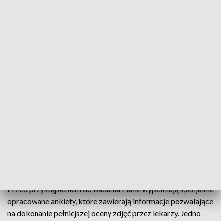
Badania mammograficzne odbywają się w ramach Programu
Profilaktyki Raka Piersi – Etap Podstawowy finansowany
przez Mazowiecki Oddział Wojewódzki Narodowego
Funduszu Zdrowia.
Zaplanowane badania zostaną przeprowadzane w
Mammobusie – specjalnie zaprojektowanym pojeździe dla
potrzeb mammografii.
Komu dedykowane jest badanie?
Bezpłatnymi badaniami mammograficznymi objęte są Panie
od 45 do 74 roku życia (rocznik 1950-1979).
Przed przystąpieniem do badania Panie wypełniają specjalnie
opracowane ankiety, które zawierają informacje pozwalające
na dokonanie pełniejszej oceny zdjęć przez lekarzy. Jedno