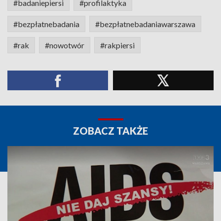
#badaniepiersi
#profilaktyka
#bezpłatnebadania
#bezpłatnebadaniawarszawa
#rak
#nowotwór
#rakpiersi
ZOBACZ TAKŻE