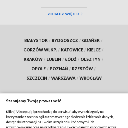
ZOBACZ WIĘCEJ
BIAŁYSTOK
/
BYDGOSZCZ
/
GDAŃSK
/
GORZÓW WLKP.
/
KATOWICE
/
KIELCE
/
KRAKÓW
/
LUBLIN
/
ŁÓDŹ
/
OLSZTYN
/
OPOLE
/
POZNAŃ
/
RZESZÓW
/
SZCZECIN
/
WARSZAWA
/
WROCŁAW
Szanujemy Twoją prywatność
Dołącz do nas:
Kliknij "Akceptuję i przechodzę do serwisu", aby wyrazić zgody na
korzystanie z technologii automatycznego śledzenia i zbierania danych,
TVP
dostęp do informacji na Twoim urządzeniu końcowym i ich
Abonament TVP
przechowywanie oraz na przetwarzanie Twoich danych osobowych przez