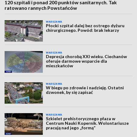
120 szpitali i ponad 200 punktów sanitarnych. Tak
ratowano rannych Powstańców
WARSZAWA
Płocki szpital dalej bez ostrego dyżuru
chirurgicznego. Powód: brak lekarzy
WARSZAWA
Depresja chorobą XXI wieku. Ciechanów
oferuje darmowe wsparcie dla
mieszkańców
WARSZAWA
W biegu po zdrowie i nadzieję. Ostatni
dzwonek, by się zapisać
WARSZAWA
Szkielet prehistorycznego płaza w
Centrum Nauki Kopernik. Wolontariusze
pracują nad jego „formą”