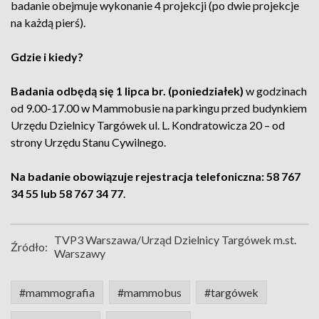
badanie obejmuje wykonanie 4 projekcji (po dwie projekcje
na każdą pierś).
Gdzie i kiedy?
Badania odbędą się 1 lipca br. (poniedziałek)
w godzinach
od 9.00-17.00 w Mammobusie na parkingu przed budynkiem
Urzędu Dzielnicy Targówek ul. L. Kondratowicza 20 – od
strony Urzędu Stanu Cywilnego.
Na badanie obowiązuje rejestracja telefoniczna: 58 767
34 55 lub 58 767 34 77
.
TVP3 Warszawa/Urząd Dzielnicy Targówek m.st.
Źródło:
Warszawy
#mammografia
#mammobus
#targówek