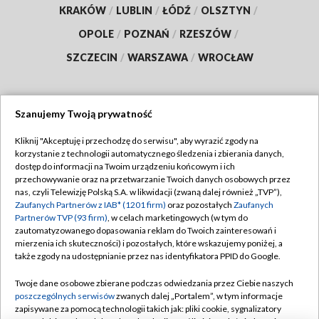
KRAKÓW
/
LUBLIN
/
ŁÓDŹ
/
OLSZTYN
/
OPOLE
/
POZNAŃ
/
RZESZÓW
/
SZCZECIN
/
WARSZAWA
/
WROCŁAW
Szanujemy Twoją prywatność
Dołącz do nas:
Kliknij "Akceptuję i przechodzę do serwisu", aby wyrazić zgody na
korzystanie z technologii automatycznego śledzenia i zbierania danych,
TVP
dostęp do informacji na Twoim urządzeniu końcowym i ich
Abonament TVP
przechowywanie oraz na przetwarzanie Twoich danych osobowych przez
Regulamin TVP
nas, czyli Telewizję Polską S.A. w likwidacji (zwaną dalej również „TVP”),
Emisja w TVP
Zaufanych Partnerów z IAB* (1201 firm)
oraz pozostałych
Zaufanych
Polityka prywatności
Partnerów TVP (93 firm)
, w celach marketingowych (w tym do
Centrum informacji TVP
Moje zgody
zautomatyzowanego dopasowania reklam do Twoich zainteresowań i
mierzenia ich skuteczności) i pozostałych, które wskazujemy poniżej, a
Naziemna Telewizja Cyfrowa
Pomoc
także zgody na udostępnianie przez nas identyfikatora PPID do Google.
Sklep TVP
Biuro reklamy
Twoje dane osobowe zbierane podczas odwiedzania przez Ciebie naszych
Rada Programowa
poszczególnych serwisów
zwanych dalej „Portalem”, w tym informacje
Kontakt
zapisywane za pomocą technologii takich jak: pliki cookie, sygnalizatory
System NOS