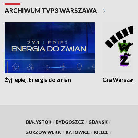
ARCHIWUM TVP3 WARSZAWA
Żyj lepiej. Energia do zmian
Gra Warszaw
BIAŁYSTOK
/
BYDGOSZCZ
/
GDAŃSK
/
GORZÓW WLKP.
/
KATOWICE
/
KIELCE
/