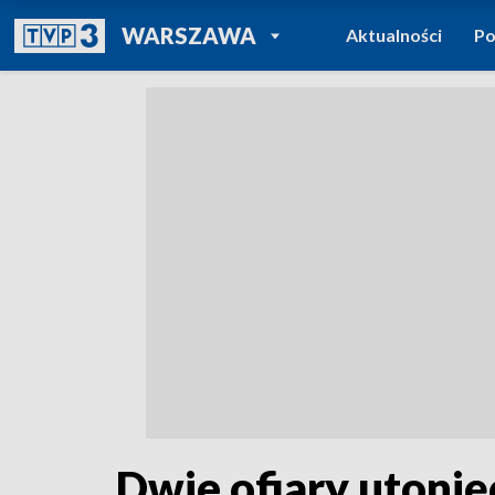
POWRÓT DO
WARSZAWA
Aktualności
Po
TVP REGIONY
Dwie ofiary utonię