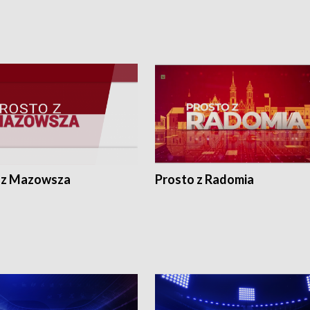
 z Mazowsza
Prosto z Radomia