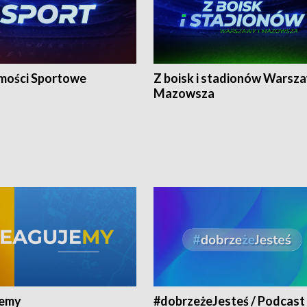
ości Sportowe
Z boisk i stadionów Warsza
Mazowsza
jemy
#dobrzeżeJesteś / Podcast 