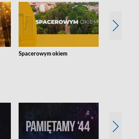
Spacerowym okiem
Filmowe spo