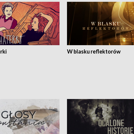
rki
W blasku reflektorów