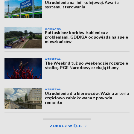
Utrudnienia na linii kolejowej. Awaria
systemu sterowania
WARSZAWA
Pułtusk bez korków, Łubienica z
problemami. GDDKiA odpowiada na apele
mieszkańców
WARSZAWA
The Weeknd tuż po weekendzie rozgrzeje
stolicę. PGE Narodowy czekają tłumy
WARSZAWA
Utrudnienia dla kierowców. Ważna arteria
częściowo zablokowana z powodu
remontu
ZOBACZ WIĘCEJ