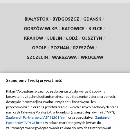
BIAŁYSTOK
/
BYDGOSZCZ
/
GDAŃSK
/
GORZÓW WLKP.
/
KATOWICE
/
KIELCE
/
KRAKÓW
/
LUBLIN
/
ŁÓDŹ
/
OLSZTYN
/
OPOLE
/
POZNAŃ
/
RZESZÓW
/
SZCZECIN
/
WARSZAWA
/
WROCŁAW
Szanujemy Twoją prywatność
Dołącz do nas:
Kliknij "Akceptuję i przechodzę do serwisu", aby wyrazić zgody na
korzystanie z technologii automatycznego śledzenia i zbierania danych,
TVP
dostęp do informacji na Twoim urządzeniu końcowym i ich
Abonament TVP
przechowywanie oraz na przetwarzanie Twoich danych osobowych przez
Regulamin TVP
nas, czyli Telewizję Polską S.A. w likwidacji (zwaną dalej również „TVP”),
Emisja w TVP
Polityka prywatności
Zaufanych Partnerów z IAB* (1201 firm)
oraz pozostałych
Zaufanych
Partnerów TVP (93 firm)
, w celach marketingowych (w tym do
Centrum informacji TVP
Moje zgody
zautomatyzowanego dopasowania reklam do Twoich zainteresowań i