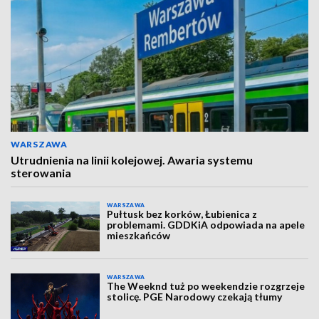
WARSZAWA
Utrudnienia na linii kolejowej. Awaria systemu
sterowania
WARSZAWA
Pułtusk bez korków, Łubienica z
problemami. GDDKiA odpowiada na apele
mieszkańców
WARSZAWA
The Weeknd tuż po weekendzie rozgrzeje
stolicę. PGE Narodowy czekają tłumy