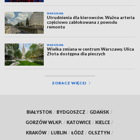
WARSZAWA
Utrudnienia dla kierowców. Ważna arteria
częściowo zablokowana z powodu
remontu
WARSZAWA
Wielka zmiana w centrum Warszawy. Ulica
Złota dostępna dla pieszych
ZOBACZ WIĘCEJ
BIAŁYSTOK
/
BYDGOSZCZ
/
GDAŃSK
/
GORZÓW WLKP.
/
KATOWICE
/
KIELCE
/
KRAKÓW
/
LUBLIN
/
ŁÓDŹ
/
OLSZTYN
/