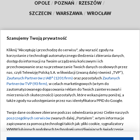
OPOLE
/
POZNAŃ
/
RZESZÓW
/
SZCZECIN
/
WARSZAWA
/
WROCŁAW
Szanujemy Twoją prywatność
Dołącz do nas:
Kliknij "Akceptuję i przechodzę do serwisu", aby wyrazić zgody na
korzystanie z technologii automatycznego śledzenia i zbierania danych,
TVP
dostęp do informacji na Twoim urządzeniu końcowym i ich
Abonament TVP
przechowywanie oraz na przetwarzanie Twoich danych osobowych przez
Regulamin TVP
nas, czyli Telewizję Polską S.A. w likwidacji (zwaną dalej również „TVP”),
Emisja w TVP
Polityka prywatności
Zaufanych Partnerów z IAB* (1201 firm)
oraz pozostałych
Zaufanych
Partnerów TVP (93 firm)
, w celach marketingowych (w tym do
Centrum informacji TVP
Moje zgody
zautomatyzowanego dopasowania reklam do Twoich zainteresowań i
mierzenia ich skuteczności) i pozostałych, które wskazujemy poniżej, a
Naziemna Telewizja Cyfrowa
Pomoc
także zgody na udostępnianie przez nas identyfikatora PPID do Google.
Sklep TVP
Biuro reklamy
Twoje dane osobowe zbierane podczas odwiedzania przez Ciebie naszych
Rada Programowa
Kontakt
poszczególnych serwisów
zwanych dalej „Portalem”, w tym informacje
zapisywane za pomocą technologii takich jak: pliki cookie, sygnalizatory
System NOS
WWW lub innych podobnych technologii umożliwiających świadczenie
dopasowanych i bezpiecznych usług, personalizację treści oraz reklam,
Informacje o nadawcy
Kanały