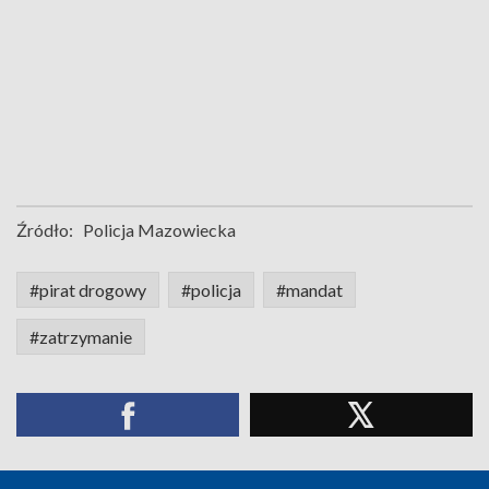
Źródło:
Policja Mazowiecka
#pirat drogowy
#policja
#mandat
#zatrzymanie