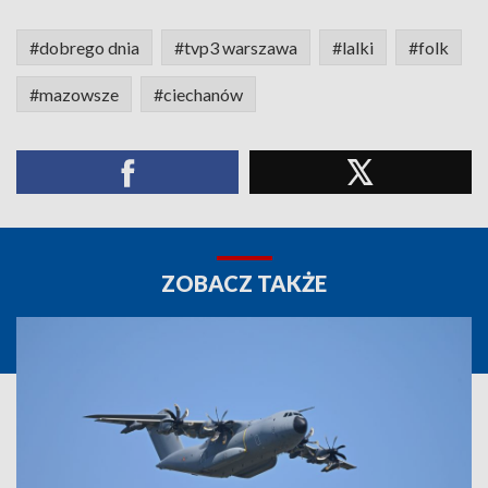
#dobrego dnia
#tvp3 warszawa
#lalki
#folk
#mazowsze
#ciechanów
ZOBACZ TAKŻE