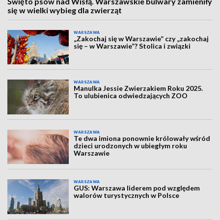
Święto psów nad Wisłą. Warszawskie bulwary zamieniły
się w wielki wybieg dla zwierząt
WARSZAWA
„Zakochaj się w Warszawie” czy „zakochaj
się – w Warszawie”? Stolica i związki
WARSZAWA
Manulka Jessie Zwierzakiem Roku 2025.
To ulubienica odwiedzających ZOO
WARSZAWA
Te dwa imiona ponownie królowały wśród
dzieci urodzonych w ubiegłym roku
Warszawie
WARSZAWA
GUS: Warszawa liderem pod względem
walorów turystycznych w Polsce