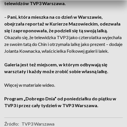
telewidzów TVP3 Warszawa.
–
Pani, która mieszka na co dzień w Warszawie,
obejrzała reportaż w Kurierze Mazowieckim, odezwała
się i zaproponowała, że podzieli się tą swoją lalką.
Okazało się, że telewidzka TVP3 jako czterolatka wyjechała
ze swoim tatą do Chin i otrzymała lalkę jako prezent
– dodaje
Jolanta Kownacka, właścicielka Folkowej galerii lalek.
G
aleria jest też miejscem, w którym odbywają się
warsztaty i każdy może zrobić sobie własną lalkę.
W
ięcej w materiale wideo.
P
rogram „Dobrego Dnia” od poniedziałku do piątku w
TVP3 i przez cały tydzień w TVP3 Warszawa.
Źródło:
TVP3 Warszawa