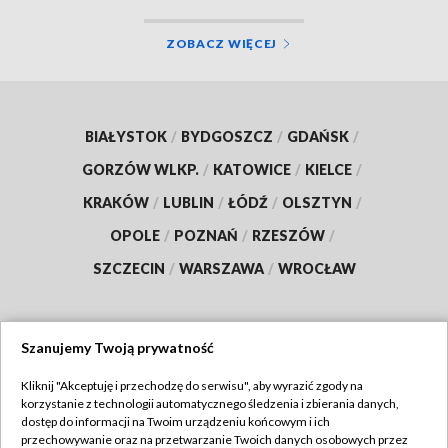
ZOBACZ WIĘCEJ
BIAŁYSTOK
/
BYDGOSZCZ
/
GDAŃSK
/
GORZÓW WLKP.
/
KATOWICE
/
KIELCE
/
KRAKÓW
/
LUBLIN
/
ŁÓDŹ
/
OLSZTYN
/
OPOLE
/
POZNAŃ
/
RZESZÓW
/
SZCZECIN
/
WARSZAWA
/
WROCŁAW
Szanujemy Twoją prywatność
Dołącz do nas:
Kliknij "Akceptuję i przechodzę do serwisu", aby wyrazić zgody na
korzystanie z technologii automatycznego śledzenia i zbierania danych,
TVP
dostęp do informacji na Twoim urządzeniu końcowym i ich
Abonament TVP
przechowywanie oraz na przetwarzanie Twoich danych osobowych przez
Regulamin TVP