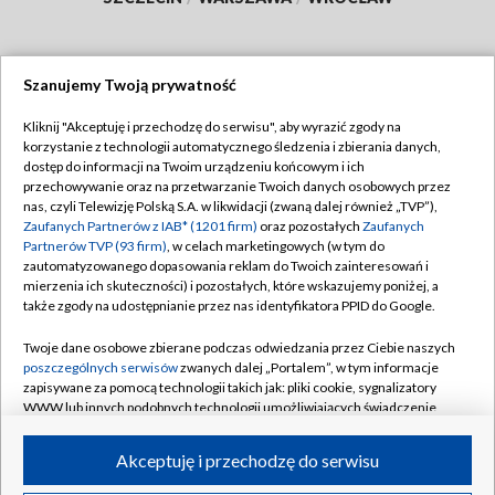
Szanujemy Twoją prywatność
Dołącz do nas:
Kliknij "Akceptuję i przechodzę do serwisu", aby wyrazić zgody na
korzystanie z technologii automatycznego śledzenia i zbierania danych,
TVP
dostęp do informacji na Twoim urządzeniu końcowym i ich
Abonament TVP
przechowywanie oraz na przetwarzanie Twoich danych osobowych przez
Regulamin TVP
nas, czyli Telewizję Polską S.A. w likwidacji (zwaną dalej również „TVP”),
Emisja w TVP
Polityka prywatności
Zaufanych Partnerów z IAB* (1201 firm)
oraz pozostałych
Zaufanych
Partnerów TVP (93 firm)
, w celach marketingowych (w tym do
Centrum informacji TVP
Moje zgody
zautomatyzowanego dopasowania reklam do Twoich zainteresowań i
mierzenia ich skuteczności) i pozostałych, które wskazujemy poniżej, a
Naziemna Telewizja Cyfrowa
Pomoc
także zgody na udostępnianie przez nas identyfikatora PPID do Google.
Sklep TVP
Biuro reklamy
Twoje dane osobowe zbierane podczas odwiedzania przez Ciebie naszych
Rada Programowa
Kontakt
poszczególnych serwisów
zwanych dalej „Portalem”, w tym informacje
zapisywane za pomocą technologii takich jak: pliki cookie, sygnalizatory
System NOS
WWW lub innych podobnych technologii umożliwiających świadczenie
dopasowanych i bezpiecznych usług, personalizację treści oraz reklam,
Informacje o nadawcy
Kanały
udostępnianie funkcji mediów społecznościowych oraz analizowanie
Akceptuję i przechodzę do serwisu
ruchu w Internecie.
Program dla prasy
©2026 Telewizja Polska S.A. w likwidacji