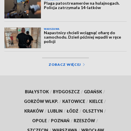
Plaga patostreamerów na hulajnogach.
Policja zatrzymała 14-latków
WARSZAWA
Napastnicy chcieli wciągnąć ofiarę do
samochodu. Dzień później wpadli w ręce
policji
ZOBACZ WIĘCEJ
BIAŁYSTOK
/
BYDGOSZCZ
/
GDAŃSK
/
GORZÓW WLKP.
/
KATOWICE
/
KIELCE
/
KRAKÓW
/
LUBLIN
/
ŁÓDŹ
/
OLSZTYN
/
OPOLE
/
POZNAŃ
/
RZESZÓW
/
SZCZECIN
/
WARSZAWA
/
WROCŁAW