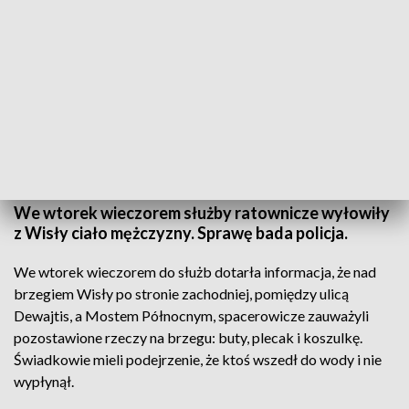
Kolejne utonięcie w Wiśle. Fot.: TVP3 Warszawa
We wtorek wieczorem służby ratownicze wyłowiły
z Wisły ciało mężczyzny. Sprawę bada policja.
We wtorek wieczorem do służb dotarła informacja, że nad
brzegiem Wisły po stronie zachodniej, pomiędzy ulicą
Dewajtis, a Mostem Północnym, spacerowicze zauważyli
pozostawione rzeczy na brzegu: buty, plecak i koszulkę.
Świadkowie mieli podejrzenie, że ktoś wszedł do wody i nie
wypłynął.