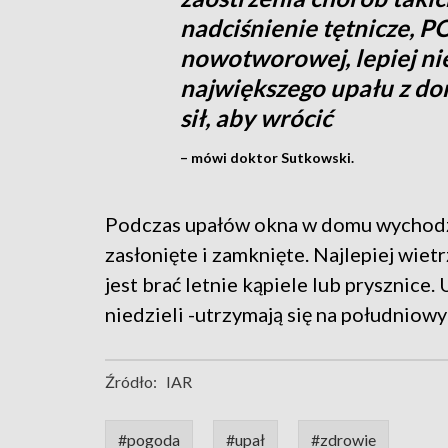
nadciśnienie tętnicze, P
nowotworowej, lepiej ni
największego upału z d
sił, aby wrócić
– mówi doktor Sutkowski.
Podczas upałów okna w domu wychodz
zasłonięte i zamknięte. Najlepiej wie
jest brać letnie kąpiele lub prysznice. 
niedzieli -utrzymają się na południow
Źródło:
IAR
#pogoda
#upał
#zdrowie