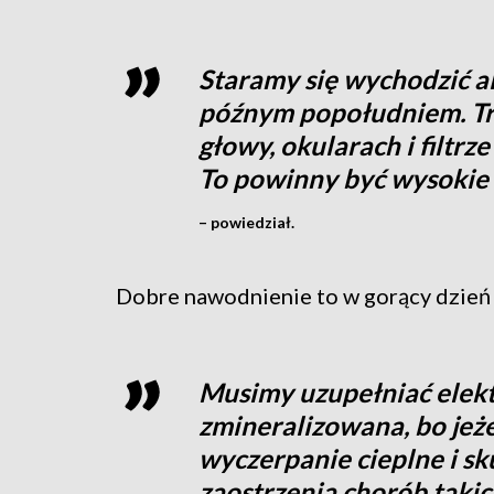
Staramy się wychodzić a
późnym popołudniem. Tr
głowy, okularach i filtr
To powinny być wysokie 
– powiedział.
Dobre nawodnienie to w gorący dzień
Musimy uzupełniać elekt
zmineralizowana, bo jeże
wyczerpanie cieplne i s
zaostrzenia chorób takic