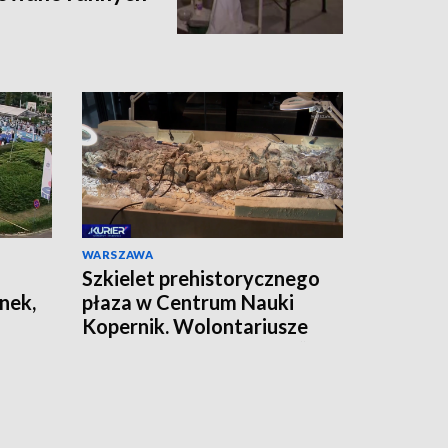
WARSZAWA
Szkielet prehistorycznego
nek,
płaza w Centrum Nauki
Kopernik. Wolontariusze
pracują nad jego „formą”