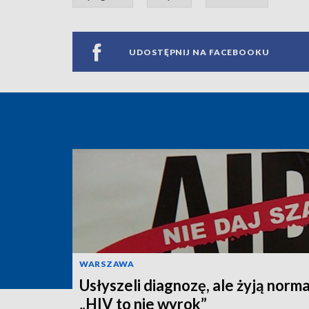
UDOSTĘPNIJ NA FACEBOOKU
WARSZAWA
Usłyszeli diagnozę, ale żyją norma
„HIV to nie wyrok”