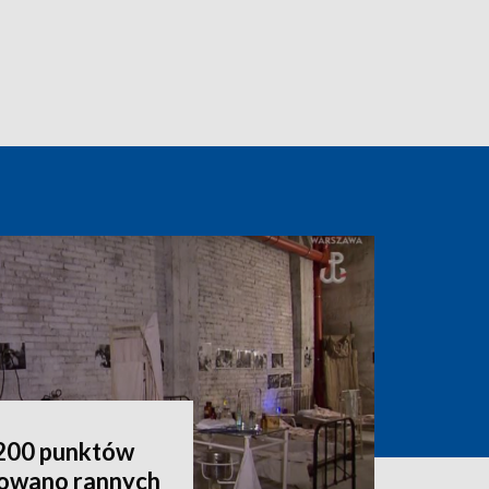
d 200 punktów
atowano rannych