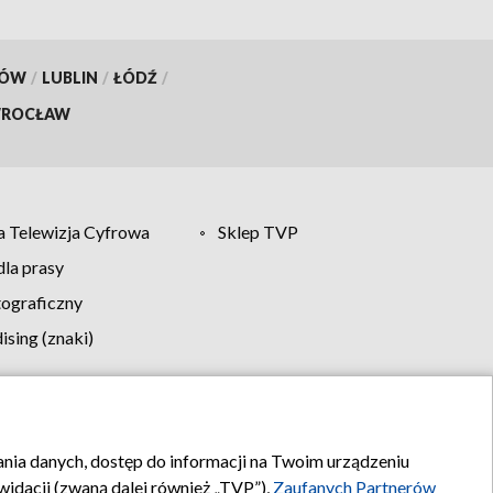
KÓW
/
LUBLIN
/
ŁÓDŹ
/
ROCŁAW
 Telewizja Cyfrowa
Sklep TVP
la prasy
tograficzny
sing (znaki)
klamy
Kontakt
rania danych, dostęp do informacji na Twoim urządzeniu
idacji (zwaną dalej również „TVP”),
Zaufanych Partnerów