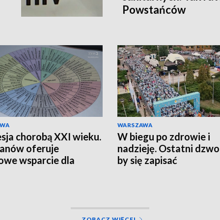
Powstańców
AWA
WARSZAWA
sja chorobą XXI wieku.
W biegu po zdrowie i
anów oferuje
nadzieję. Ostatni dzwo
we wsparcie dla
by się zapisać
zkańców
ZOBACZ WIĘCEJ