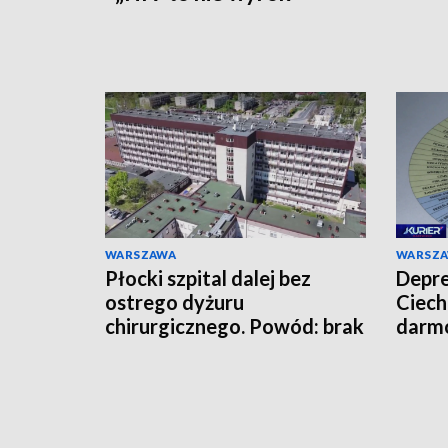
WARSZAWA
WARSZ
Płocki szpital dalej bez
Depre
ostrego dyżuru
Ciech
chirurgicznego. Powód: brak
darmo
lekarzy
mies