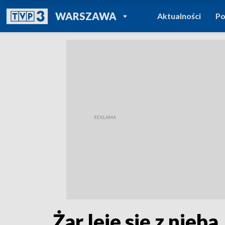
POWRÓT DO
WARSZAWA
Aktualności
Po
TVP REGIONY
Żar leje się z nieb