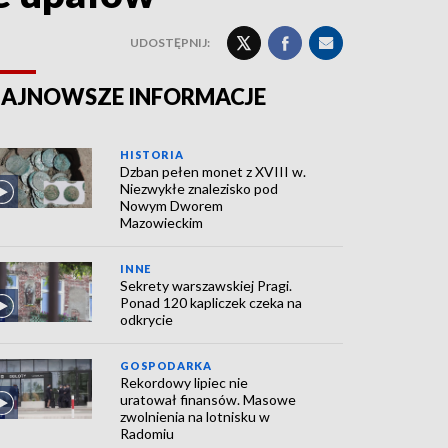
UDOSTĘPNIJ:
AJNOWSZE INFORMACJE
HISTORIA
Dzban pełen monet z XVIII w.
Niezwykłe znalezisko pod
Nowym Dworem
Mazowieckim
INNE
Sekrety warszawskiej Pragi.
Ponad 120 kapliczek czeka na
odkrycie
GOSPODARKA
Rekordowy lipiec nie
uratował finansów. Masowe
zwolnienia na lotnisku w
Radomiu