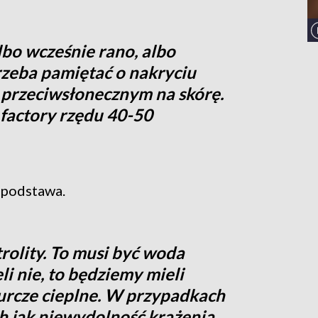
lbo wcześnie rano, albo
zeba pamiętać o nakryciu
ze przeciwsłonecznym na skórę.
factory rzędu 40-50
 podstawa.
rolity. To musi być woda
li nie, to będziemy mieli
kurcze cieplne. W przypadkach
h jak niewydolność krążenia,