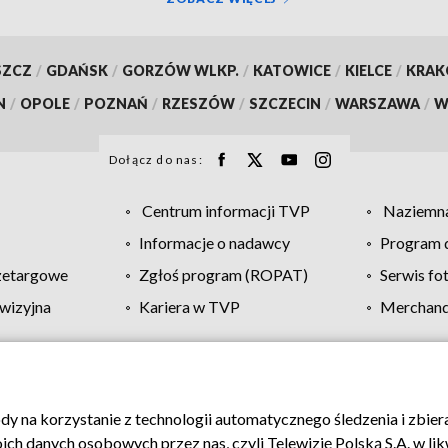
SZCZ
/
GDAŃSK
/
GORZÓW WLKP.
/
KATOWICE
/
KIELCE
/
KRA
N
/
OPOLE
/
POZNAŃ
/
RZESZÓW
/
SZCZECIN
/
WARSZAWA
/
W
Dołącz do nas:
Centrum informacji TVP
Naziemna
Informacje o nadawcy
Program d
zetargowe
Zgłoś program (ROPAT)
Serwis fo
wizyjna
Kariera w TVP
Merchandi
Polityka prywatności
Moje zgody
Pomoc
Biuro re
ody na korzystanie z technologii automatycznego śledzenia i zbie
 danych osobowych przez nas, czyli Telewizję Polską S.A. w likw