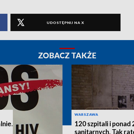
UDOSTĘPNIJ NA X
ZOBACZ TAKŻE
WARSZAWA
lnie.
120 szpitali i pona
sanitarnych. Tak r