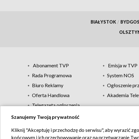
BIAŁYSTOK
/
BYDGO
OLSZTY
Abonament TVP
Emisja w TVP
Rada Programowa
System NOS
Biuro Reklamy
Ogłoszenie pr
Oferta Handlowa
Akademia Tele
Telegazeta ogłoszenia
Szanujemy Twoją prywatność
Regulamin TVP
Kliknij "Akceptuję i przechodzę do serwisu", aby wyrazić zg
końcowym i ich przechowywanie oraz na przetwarzanie Twoich