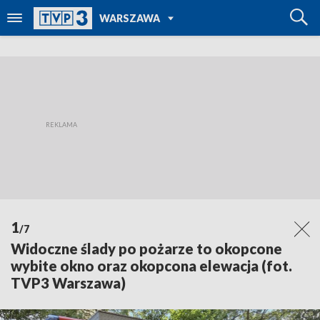
POWRÓT DO
WARSZAWA
TVP REGIONY
1
/7
Widoczne ślady po pożarze to okopcone
wybite okno oraz okopcona elewacja (fot.
TVP3 Warszawa)