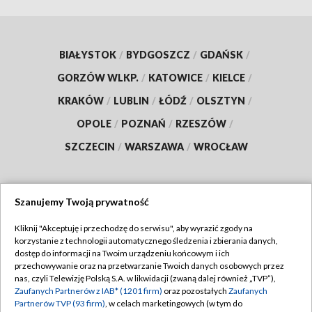
BIAŁYSTOK
/
BYDGOSZCZ
/
GDAŃSK
/
GORZÓW WLKP.
/
KATOWICE
/
KIELCE
/
KRAKÓW
/
LUBLIN
/
ŁÓDŹ
/
OLSZTYN
/
OPOLE
/
POZNAŃ
/
RZESZÓW
/
SZCZECIN
/
WARSZAWA
/
WROCŁAW
Szanujemy Twoją prywatność
Dołącz do nas:
Kliknij "Akceptuję i przechodzę do serwisu", aby wyrazić zgody na
korzystanie z technologii automatycznego śledzenia i zbierania danych,
TVP
dostęp do informacji na Twoim urządzeniu końcowym i ich
Abonament TVP
przechowywanie oraz na przetwarzanie Twoich danych osobowych przez
Regulamin TVP
nas, czyli Telewizję Polską S.A. w likwidacji (zwaną dalej również „TVP”),
Emisja w TVP
Polityka prywatności
Zaufanych Partnerów z IAB* (1201 firm)
oraz pozostałych
Zaufanych
Partnerów TVP (93 firm)
, w celach marketingowych (w tym do
Centrum informacji TVP