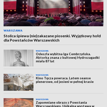
WARSZAWA
Stolica śpiewa (nie)zakazane piosenki. Wyjątkowy hołd
dla Powstańców Warszawskich
WARSZAWA
Odeszła wybitna Iga Cembrzyńska.
Aktorka znana z kultowej Hydrozagadki
miała 87 lat
WARSZAWA
Kino Tęcza powraca. Latem seanse
plenerowe, od jesieni w pełnej krasie
WARSZAWA
Zapomniane obrazy z Powstania
Warszawskiego. Unikalna wystawa w