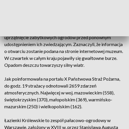
zalesionych alejkach może być niebezpieczny" - czytamy w
komunikacie opublikowanym na stronie internetowej
muzeum.
Jego autorzy dodali, że po nawałnicy konieczne jest
uprzątnięcie zabytkowych ogrodów przed ponownym
udostępnieniem ich zwiedzającym. Zaznaczyli, że informacja
o otwarciu zostanie podana na stronie internetowej muzeum.
W czwartek w całym kraju pojawiły się gwałtowne burze.
Opadom deszczu towarzyszy silny wiatr.
Jak poinformowała na portalu X Państwowa Straż Pożarna,
do godz. 19 strażacy odnotowali 2659 zdarzeń
atmosferycznych. Najwięcej w woj. mazowieckim (558),
świętokrzyskim (370), małopolskim (369), warmińsko-
mazurskim (250) i wielkopolskim (162).
Łazienki Królewskie to zespół pałacowo-ogrodowy w
Warszawie, założony w XVIII w. przez Stanisława Augusta