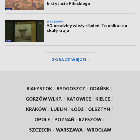
Instytucie Pileckiego
WARSZAWA
50. urodziny wieży ciśnień. To unikat na
skalę kraju
ZOBACZ WIĘCEJ
BIAŁYSTOK
/
BYDGOSZCZ
/
GDAŃSK
/
GORZÓW WLKP.
/
KATOWICE
/
KIELCE
/
KRAKÓW
/
LUBLIN
/
ŁÓDŹ
/
OLSZTYN
/
OPOLE
/
POZNAŃ
/
RZESZÓW
/
SZCZECIN
/
WARSZAWA
/
WROCŁAW