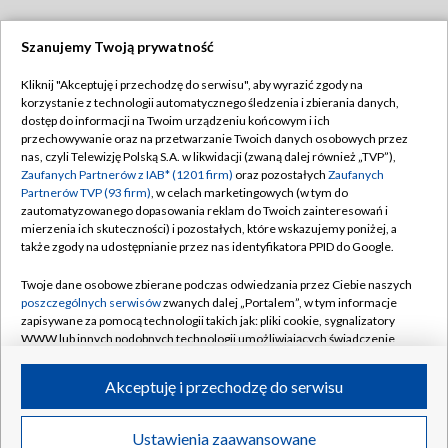
Szanujemy Twoją prywatność
Dołącz do nas:
Kliknij "Akceptuję i przechodzę do serwisu", aby wyrazić zgody na
korzystanie z technologii automatycznego śledzenia i zbierania danych,
TVP
dostęp do informacji na Twoim urządzeniu końcowym i ich
Abonament TVP
przechowywanie oraz na przetwarzanie Twoich danych osobowych przez
Regulamin TVP
nas, czyli Telewizję Polską S.A. w likwidacji (zwaną dalej również „TVP”),
Emisja w TVP
Polityka prywatności
Zaufanych Partnerów z IAB* (1201 firm)
oraz pozostałych
Zaufanych
Partnerów TVP (93 firm)
, w celach marketingowych (w tym do
Centrum informacji TVP
Moje zgody
zautomatyzowanego dopasowania reklam do Twoich zainteresowań i
mierzenia ich skuteczności) i pozostałych, które wskazujemy poniżej, a
Naziemna Telewizja Cyfrowa
Pomoc
także zgody na udostępnianie przez nas identyfikatora PPID do Google.
Sklep TVP
Biuro reklamy
Twoje dane osobowe zbierane podczas odwiedzania przez Ciebie naszych
Rada Programowa
Kontakt
poszczególnych serwisów
zwanych dalej „Portalem”, w tym informacje
zapisywane za pomocą technologii takich jak: pliki cookie, sygnalizatory
System NOS
WWW lub innych podobnych technologii umożliwiających świadczenie
dopasowanych i bezpiecznych usług, personalizację treści oraz reklam,
Informacje o nadawcy
Kanały
udostępnianie funkcji mediów społecznościowych oraz analizowanie
Akceptuję i przechodzę do serwisu
ruchu w Internecie.
Program dla prasy
©2026 Telewizja Polska S.A. w likwidacji
Biuro Reklamy
Twoje dane osobowe zbierane podczas odwiedzania przez Ciebie
Ustawienia zaawansowane