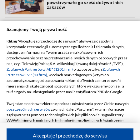
powstrzymało go sześć dożywotnich
zakazów
Szanujemy Twoją prywatność
ZOBACZ WIĘCEJ
Kliknij "Akceptuję i przechodzę do serwisu", aby wyrazić zgody na
korzystanie z technologii automatycznego śledzenia i zbierania danych,
dostęp do informacji na Twoim urządzeniu końcowym i ich
przechowywanie oraz na przetwarzanie Twoich danych osobowych przez
BIAŁYSTOK
/
BYDGOSZCZ
/
GDAŃSK
/
nas, czyli Telewizję Polską S.A. w likwidacji (zwaną dalej również „TVP”),
Zaufanych Partnerów z IAB* (1201 firm)
oraz pozostałych
Zaufanych
GORZÓW WLKP.
/
KATOWICE
/
KIELCE
/
Partnerów TVP (93 firm)
, w celach marketingowych (w tym do
zautomatyzowanego dopasowania reklam do Twoich zainteresowań i
KRAKÓW
/
LUBLIN
/
ŁÓDŹ
/
OLSZTYN
/
mierzenia ich skuteczności) i pozostałych, które wskazujemy poniżej, a
OPOLE
/
POZNAŃ
/
RZESZÓW
/
także zgody na udostępnianie przez nas identyfikatora PPID do Google.
SZCZECIN
/
WARSZAWA
/
WROCŁAW
Twoje dane osobowe zbierane podczas odwiedzania przez Ciebie naszych
poszczególnych serwisów
zwanych dalej „Portalem”, w tym informacje
zapisywane za pomocą technologii takich jak: pliki cookie, sygnalizatory
WWW lub innych podobnych technologii umożliwiających świadczenie
dopasowanych i bezpiecznych usług, personalizację treści oraz reklam,
Dołącz do nas:
udostępnianie funkcji mediów społecznościowych oraz analizowanie
Akceptuję i przechodzę do serwisu
ruchu w Internecie.