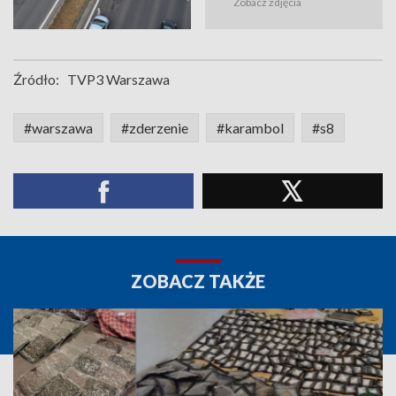
Zobacz zdjęcia
Źródło:
TVP3 Warszawa
#warszawa
#zderzenie
#karambol
#s8
ZOBACZ TAKŻE