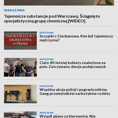
WARSZAWA
Tajemnicze substancje pod Warszawą. Ściągnięto
specjalistyczną grupę chemiczną [WIDEO]
WARSZAWA
Szczątki z Ciechanowa. Kim był tajemniczy
mężczyzna?
WARSZAWA
Ciało 40-letniej kobiety znalezione na
polu. Zatrzymano dwoje podejrzanych
WARSZAWA
Wspólna akcja policji i pograniczników.
Gang przemytników narkotyków rozbity
WARSZAWA
Wsiadł pijany za kierownicę. Nie