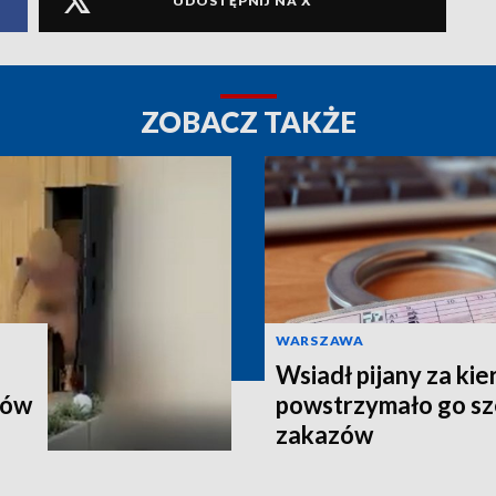
UDOSTĘPNIJ NA X
ZOBACZ TAKŻE
WARSZAWA
Wsiadł pijany za kie
ków
powstrzymało go sz
zakazów