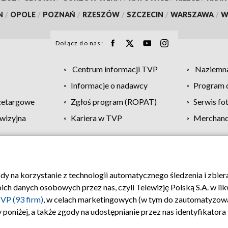
N
/
OPOLE
/
POZNAŃ
/
RZESZÓW
/
SZCZECIN
/
WARSZAWA
/
W
Dołącz do nas:
Centrum informacji TVP
Naziemna
Informacje o nadawcy
Program d
zetargowe
Zgłoś program (ROPAT)
Serwis fo
wizyjna
Kariera w TVP
Merchandi
Polityka prywatności
Moje zgody
Pomoc
Biuro re
ody na korzystanie z technologii automatycznego śledzenia i zbie
 danych osobowych przez nas, czyli Telewizję Polską S.A. w likw
VP (93 firm)
, w celach marketingowych (w tym do zautomatyzow
 poniżej, a także zgody na udostępnianie przez nas identyfikator