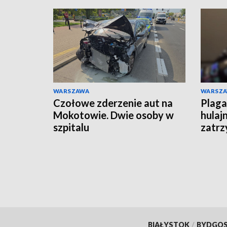
WARSZAWA
WARSZ
Czołowe zderzenie aut na
Plaga
Mokotowie. Dwie osoby w
hulaj
szpitalu
zatrz
BIAŁYSTOK
/
BYDGO