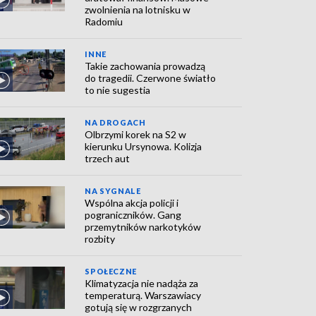
zwolnienia na lotnisku w
Radomiu
INNE
Takie zachowania prowadzą
do tragedii. Czerwone światło
to nie sugestia
NA DROGACH
Olbrzymi korek na S2 w
kierunku Ursynowa. Kolizja
trzech aut
NA SYGNALE
Wspólna akcja policji i
pograniczników. Gang
przemytników narkotyków
rozbity
SPOŁECZNE
Klimatyzacja nie nadąża za
temperaturą. Warszawiacy
gotują się w rozgrzanych