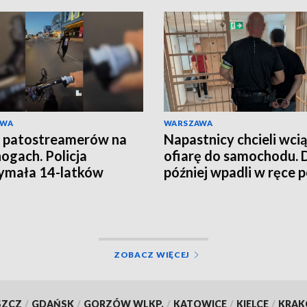
AWA
WARSZAWA
 patostreamerów na
Napastnicy chcieli wci
nogach. Policja
ofiarę do samochodu. 
ymała 14-latków
później wpadli w ręce po
ZOBACZ WIĘCEJ
SZCZ
/
GDAŃSK
/
GORZÓW WLKP.
/
KATOWICE
/
KIELCE
/
KRA