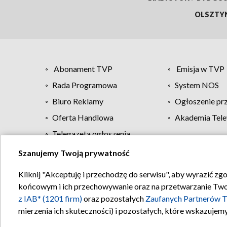
OLSZTY
Abonament TVP
Emisja w TVP
Rada Programowa
System NOS
Biuro Reklamy
Ogłoszenie pr
Oferta Handlowa
Akademia Tele
Telegazeta ogłoszenia
Szanujemy Twoją prywatność
Regulamin TVP
Kliknij "Akceptuję i przechodzę do serwisu", aby wyrazić zg
końcowym i ich przechowywanie oraz na przetwarzanie Twoich
z IAB* (1201 firm)
oraz pozostałych
Zaufanych Partnerów T
mierzenia ich skuteczności) i pozostałych, które wskazujemy