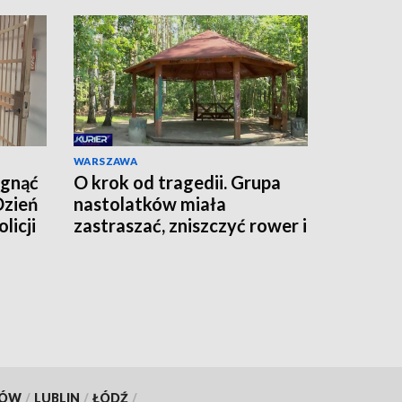
WARSZAWA
ągnąć
O krok od tragedii. Grupa
Dzień
nastolatków miała
licji
zastraszać, zniszczyć rower i
grozić nożem
KÓW
/
LUBLIN
/
ŁÓDŹ
/