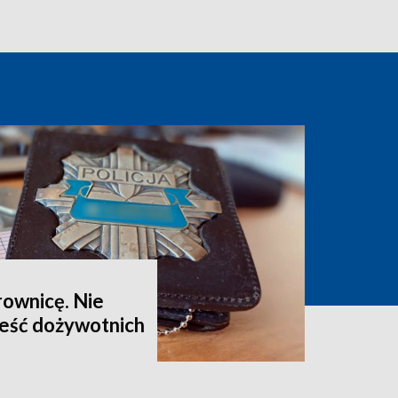
rownicę. Nie
eść dożywotnich