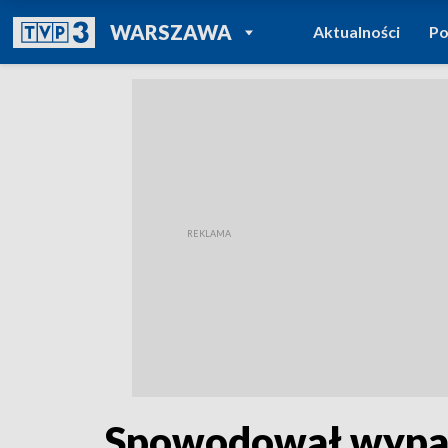
POWRÓT DO
WARSZAWA
Aktualności
Po
TVP REGIONY
Spowodował wypade