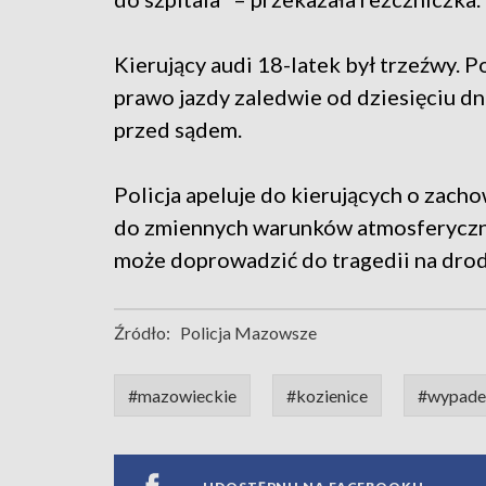
Kierujący audi 18-latek był trzeźwy. 
prawo jazdy zaledwie od dziesięciu 
przed sądem.
Policja apeluje do kierujących o zach
do zmiennych warunków atmosferyczny
może doprowadzić do tragedii na drod
Źródło:
Policja Mazowsze
#mazowieckie
#kozienice
#wypade