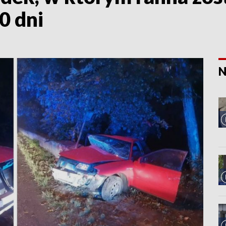
0 dni
N