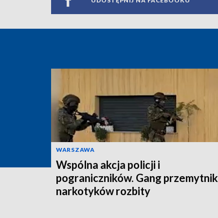
UDOSTĘPNIJ NA FACEBOOKU
WARSZAWA
Wspólna akcja policji i
pograniczników. Gang przemytni
narkotyków rozbity