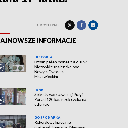
UDOSTĘPNIJ:
AJNOWSZE INFORMACJE
HISTORIA
Dzban pełen monet z XVIII w.
Niezwykłe znalezisko pod
Nowym Dworem
Mazowieckim
INNE
Sekrety warszawskiej Pragi.
Ponad 120 kapliczek czeka na
odkrycie
GOSPODARKA
Rekordowy lipiec nie
uratował finansów. Masowe