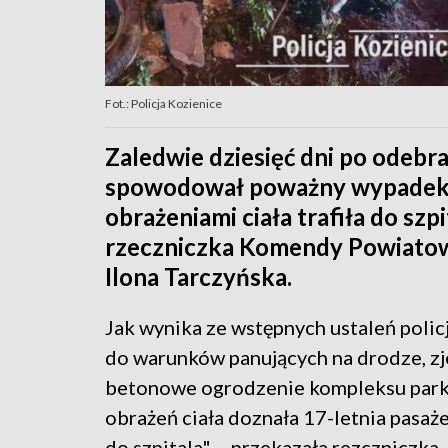
Fot.: Policja Kozienice
Zaledwie dziesięć dni po odebr
spowodował poważny wypadek. 
obrażeniami ciała trafiła do sz
rzeczniczka Komendy Powiatowe
Ilona Tarczyńska.
Jak wynika ze wstępnych ustaleń poli
do warunków panujących na drodze, zj
betonowe ogrodzenie kompleksu park
obrażeń ciała doznała 17-letnia pasaż
do szpitala" – przekazała rezczniczka.