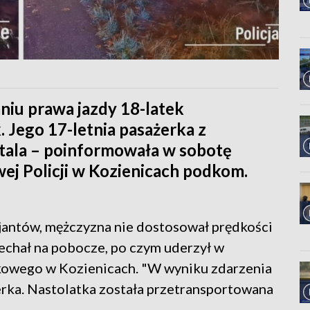
aniu prawa jazdy 18-latek
Jego 17-letnia pasażerka z
pitala – poinformowała w sobotę
j Policji w Kozienicach podkom.
cjantów, mężczyzna nie dostosował prędkości
echał na pobocze, po czym uderzył w
owego w Kozienicach. "W wyniku zdarzenia
erka. Nastolatka została przetransportowana