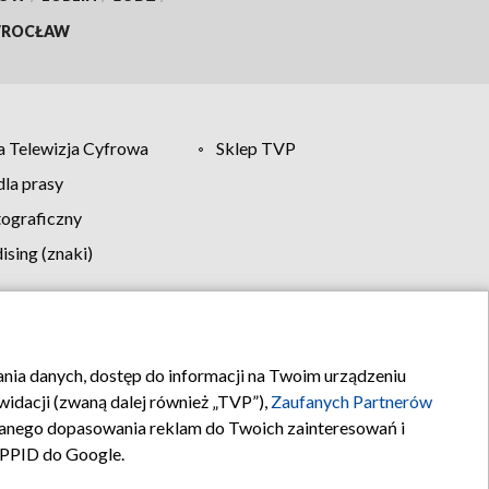
ROCŁAW
 Telewizja Cyfrowa
Sklep TVP
la prasy
tograficzny
sing (znaki)
klamy
Kontakt
rania danych, dostęp do informacji na Twoim urządzeniu
idacji (zwaną dalej również „TVP”),
Zaufanych Partnerów
anego dopasowania reklam do Twoich zainteresowań i
a PPID do Google.