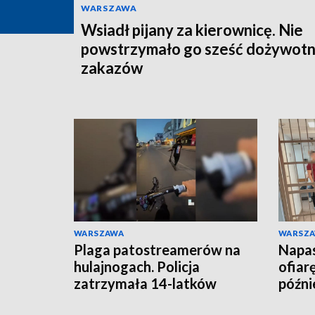
WARSZAWA
Wsiadł pijany za kierownicę. Nie
powstrzymało go sześć dożywotn
zakazów
WARSZAWA
WARSZ
Plaga patostreamerów na
Napas
hulajnogach. Policja
ofiar
zatrzymała 14-latków
późnie