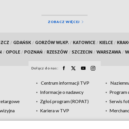
ZOBACZ WIĘCEJ
SZCZ
/
GDAŃSK
/
GORZÓW WLKP.
/
KATOWICE
/
KIELCE
/
KRA
N
/
OPOLE
/
POZNAŃ
/
RZESZÓW
/
SZCZECIN
/
WARSZAWA
/
W
Dołącz do nas:
Centrum informacji TVP
Naziemna
Informacje o nadawcy
Program d
zetargowe
Zgłoś program (ROPAT)
Serwis fo
wizyjna
Kariera w TVP
Merchandi