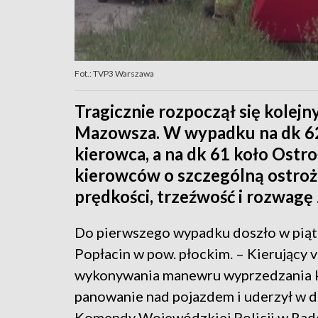
Fot.: TVP3 Warszawa
Tragicznie rozpoczął się kolej
Mazowsza. W wypadku na dk 62 
kierowca, a na dk 61 koło Ostroł
kierowców o szczególną ostroż
prędkości, trzeźwość i rozwagę 
Do pierwszego wypadku doszło w piąt
Popłacin w pow. płockim. – Kierujący
wykonywania manewru wyprzedzania kil
panowanie nad pojazdem i uderzył w 
Komendy Wojewódzkiej Policji w Rado