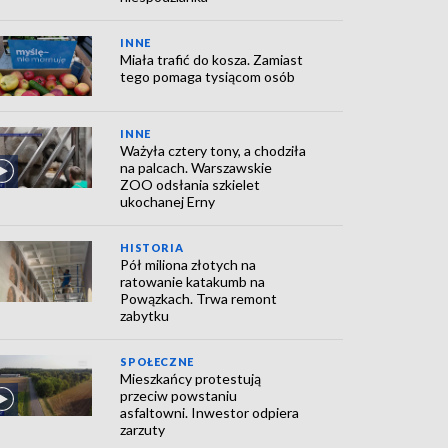
INNE
Miała trafić do kosza. Zamiast
tego pomaga tysiącom osób
INNE
Ważyła cztery tony, a chodziła
na palcach. Warszawskie
ZOO odsłania szkielet
ukochanej Erny
HISTORIA
Pół miliona złotych na
ratowanie katakumb na
Powązkach. Trwa remont
zabytku
SPOŁECZNE
Mieszkańcy protestują
przeciw powstaniu
asfaltowni. Inwestor odpiera
zarzuty