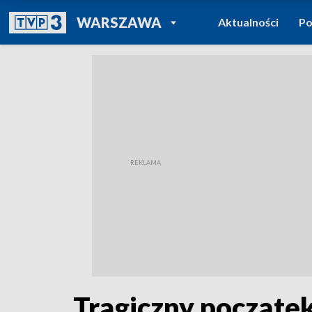
POWRÓT DO
WARSZAWA
Aktualności
Po
TVP REGIONY
Tragiczny począte