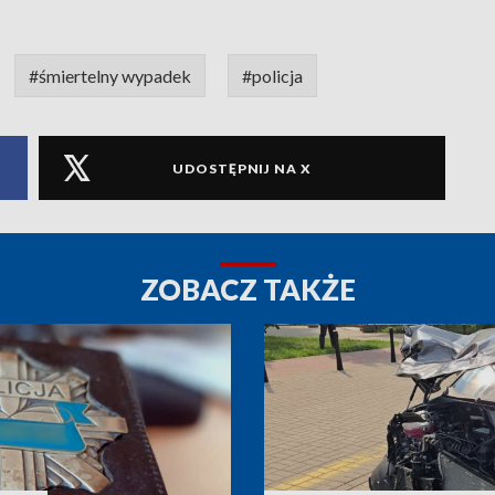
#śmiertelny wypadek
#policja
UDOSTĘPNIJ NA X
ZOBACZ TAKŻE