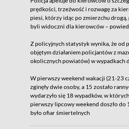
Policja apeluje do kierowców o szcze
prędkości, trzeźwość i rozwagę za ki
piesi, którzy idąc po zmierzchu drogą
byli widoczni dla kierowców – powiedz
Z policyjnych statystyk wynika, że od 
objętym działaniem policjantów z maz
okolicznych powiatów) w wypadkach d
W pierwszy weekend wakacji (21-23 c
zginęły dwie osoby, a 15 zostało rann
wydarzyło się 18 wypadków, w których 
pierwszy lipcowy weekend doszło do 1
było ofiar śmiertelnych