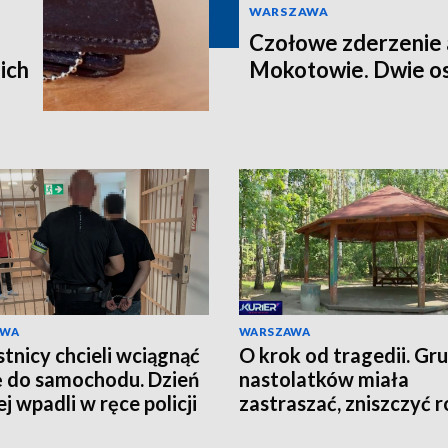
WARSZAWA
Czołowe zderzenie 
ich
Mokotowie. Dwie os
AWA
WARSZAWA
tnicy chcieli wciągnąć
O krok od tragedii. Gr
ę do samochodu. Dzień
nastolatków miała
j wpadli w ręce policji
zastraszać, zniszczyć r
grozić nożem