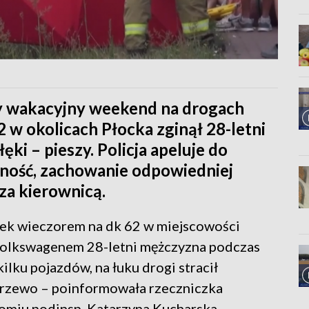
ny wakacyjny weekend na drogach
w okolicach Płocka zginął 28-letni
ęki – pieszy. Policja apeluje do
ność, zachowanie odpowiedniej
za kierownicą.
ek wieczorem na dk 62 w miejscowości
 volkswagenem 28-letni mężczyzna podczas
ku pojazdów, na łuku drogi stracił
drzewo – poinformowała rzeczniczka
miu podinsp. Katarzyna Kucharska.