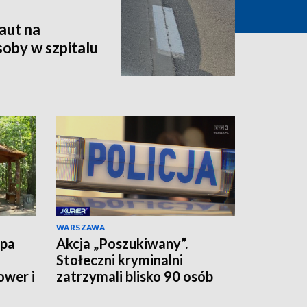
aut na
oby w szpitalu
WARSZAWA
upa
Akcja „Poszukiwany”.
Stołeczni kryminalni
ower i
zatrzymali blisko 90 osób
jednego dnia