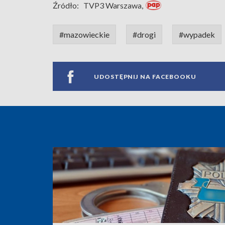
Źródło:
TVP3 Warszawa,
#mazowieckie
#drogi
#wypadek
UDOSTĘPNIJ NA FACEBOOKU