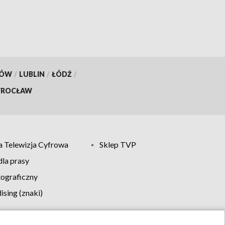
KÓW
/
LUBLIN
/
ŁÓDŹ
/
ROCŁAW
 Telewizja Cyfrowa
Sklep TVP
la prasy
tograficzny
sing (znaki)