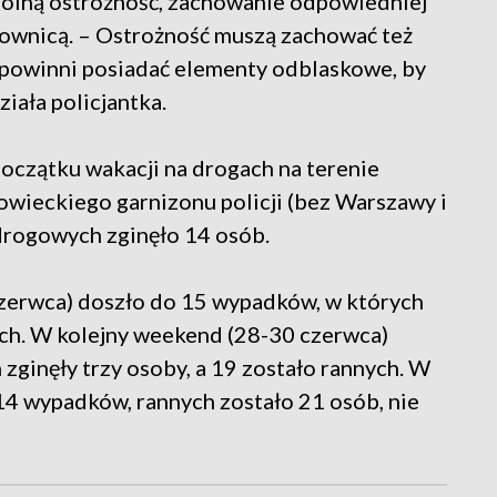
gólną ostrożność, zachowanie odpowiedniej
erownicą. – Ostrożność muszą zachować też
, powinni posiadać elementy odblaskowe, by
iała policjantka.
początku wakacji na drogach na terenie
owieckiego garnizonu policji (bez Warszawy i
rogowych zginęło 14 osób.
zerwca) doszło do 15 wypadków, w których
ych. W kolejny weekend (28-30 czerwca)
zginęły trzy osoby, a 19 zostało rannych. W
4 wypadków, rannych zostało 21 osób, nie