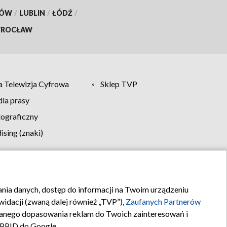
KÓW
/
LUBLIN
/
ŁÓDŹ
/
ROCŁAW
 Telewizja Cyfrowa
Sklep TVP
la prasy
tograficzny
sing (znaki)
klamy
Kontakt
rania danych, dostęp do informacji na Twoim urządzeniu
idacji (zwaną dalej również „TVP”),
Zaufanych Partnerów
anego dopasowania reklam do Twoich zainteresowań i
a PPID do Google.