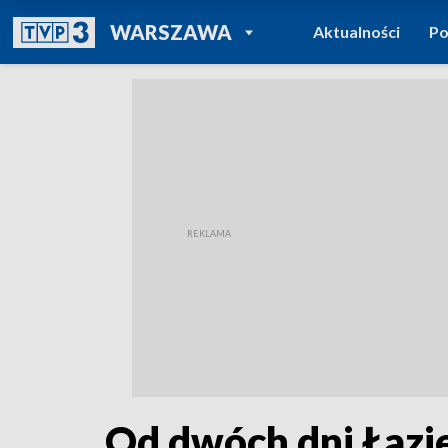
POWRÓT DO
WARSZAWA
Aktualności
Po
TVP REGIONY
Od dwóch dni Łazi