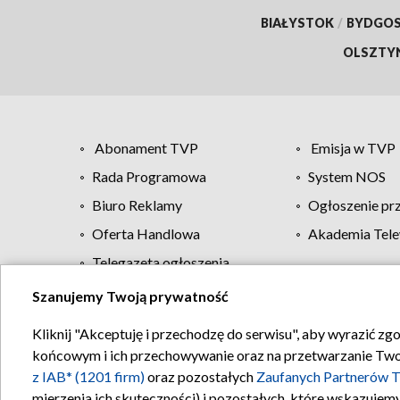
BIAŁYSTOK
/
BYDGO
OLSZTY
Abonament TVP
Emisja w TVP
Rada Programowa
System NOS
Biuro Reklamy
Ogłoszenie pr
Oferta Handlowa
Akademia Tele
Telegazeta ogłoszenia
Szanujemy Twoją prywatność
Regulamin TVP
Kliknij "Akceptuję i przechodzę do serwisu", aby wyrazić zg
końcowym i ich przechowywanie oraz na przetwarzanie Twoich
z IAB* (1201 firm)
oraz pozostałych
Zaufanych Partnerów T
mierzenia ich skuteczności) i pozostałych, które wskazujemy