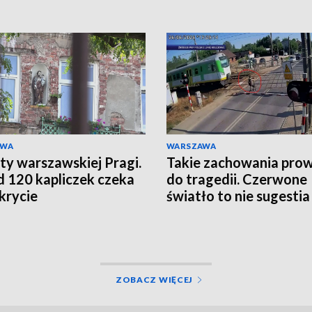
AWA
WARSZAWA
ty warszawskiej Pragi.
Takie zachowania pro
 120 kapliczek czeka
do tragedii. Czerwone
krycie
światło to nie sugestia
ZOBACZ WIĘCEJ