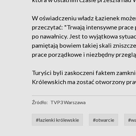
W oświadczeniu władz Łazienek moż
przeczytać: "Trwają intensywne prac
po nawałnicy. Jest to wyjątkowa sytua
pamiętają bowiem takiej skali zniszc
prace porządkowe i niezbędny przegl
Turyści byli zaskoczeni faktem zamkn
Królewskich ma zostać otworzony pra
Źródło:
TVP3 Warszawa
#łazienki królewskie
#otwarcie
#wa