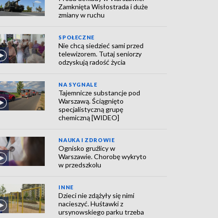
Zamknięta Wisłostrada i duże
zmiany w ruchu
SPOŁECZNE
Nie chcą siedzieć sami przed
telewizorem. Tutaj seniorzy
odzyskują radość życia
NA SYGNALE
Tajemnicze substancje pod
Warszawą. Ściągnięto
specjalistyczną grupę
chemiczną [WIDEO]
NAUKA I ZDROWIE
Ognisko gruźlicy w
Warszawie. Chorobę wykryto
w przedszkolu
INNE
Dzieci nie zdążyły się nimi
nacieszyć. Huśtawki z
ursynowskiego parku trzeba