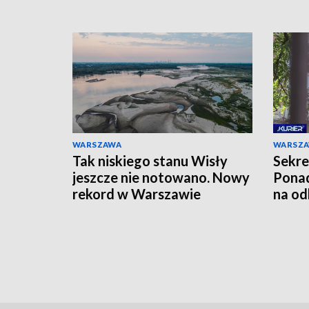
WARSZAWA
WARSZ
Tak niskiego stanu Wisły
Sekre
jeszcze nie notowano. Nowy
Ponad
rekord w Warszawie
na od