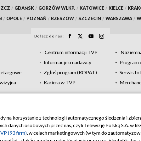
SZCZ
/
GDAŃSK
/
GORZÓW WLKP.
/
KATOWICE
/
KIELCE
/
KRA
N
/
OPOLE
/
POZNAŃ
/
RZESZÓW
/
SZCZECIN
/
WARSZAWA
/
W
Dołącz do nas:
Centrum informacji TVP
Naziemna
Informacje o nadawcy
Program d
zetargowe
Zgłoś program (ROPAT)
Serwis fo
wizyjna
Kariera w TVP
Merchandi
Polityka prywatności
Moje zgody
Pomoc
Biuro re
ody na korzystanie z technologii automatycznego śledzenia i zbie
 danych osobowych przez nas, czyli Telewizję Polską S.A. w likw
VP (93 firm)
, w celach marketingowych (w tym do zautomatyzow
 poniżej, a także zgody na udostępnianie przez nas identyfikator