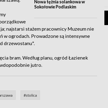
Nowa tężnia solankowa w
Sokołowie Podlaskim
emy
e porządkowe
cja; najstarsi stażem pracownicy Muzeum nie
zeń w ogrodach. Prowadzone są intensywne
ąd drzewostanu".
ięcia bram. Według planu, ogród Łazienek
wdopodobnie jutro.
rszawa
#stolica