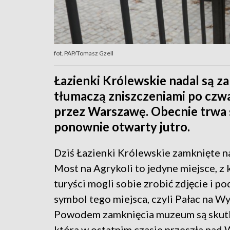
fot. PAP/Tomasz Gzell
Łazienki Królewskie nadal są 
tłumaczą zniszczeniami po czwa
przez Warszawę. Obecnie trwa s
ponownie otwarty jutro.
Dziś Łazienki Królewskie zamknięte n
Most na Agrykoli to jedyne miejsce, z
turyści mogli sobie zrobić zdjęcie i p
symbol tego miejsca, czyli Pałac na Wy
Powodem zamknięcia muzeum są skutk
która w ostatnim czasie przeszła nad