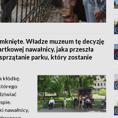
zamknięte. Władze muzeum tę decyzję
rtkowej nawałnicy, jaka przeszła
przątanie parku, który zostanie
a kłódkę.
 którego
odziwiać
spie.
i nawałnicy,
 Warszawą.