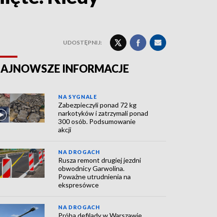
UDOSTĘPNIJ:
AJNOWSZE INFORMACJE
NA SYGNALE
Zabezpieczyli ponad 72 kg
narkotyków i zatrzymali ponad
300 osób. Podsumowanie
akcji
NA DROGACH
Rusza remont drugiej jezdni
obwodnicy Garwolina.
Poważne utrudnienia na
ekspresówce
NA DROGACH
Próba defilady w Warszawie.