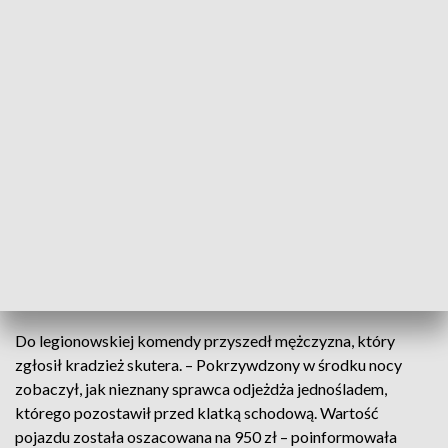
Fot.: TVP3 Warszaw
50-letni mieszkaniec Legionowa ukradł
pozostawiony bez zabezpieczenia skuter. W ten
sposób chciał się zemścić za niespłacony dług.
Grozi mu kara do 5 lat więzienia.
Do legionowskiej komendy przyszedł mężczyzna, który
zgłosił kradzież skutera. – Pokrzywdzony w środku nocy
zobaczył, jak nieznany sprawca odjeżdża jednośladem,
którego pozostawił przed klatką schodową. Wartość
pojazdu została oszacowana na 950 zł – poinformowała