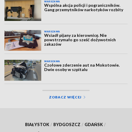
WARSZAWA
Wspólna akcja policji i pograniczników.
Gang przemytników narkotyków rozbity
WARSZAWA
Wsiadł pijany za kierownicę. Nie
powstrzymało go sześć dożywotnich
zakazów
WARSZAWA
Czołowe zderzenie aut na Mokotowie.
Dwie osoby w szpitalu
ZOBACZ WIĘCEJ
BIAŁYSTOK
/
BYDGOSZCZ
/
GDAŃSK
/