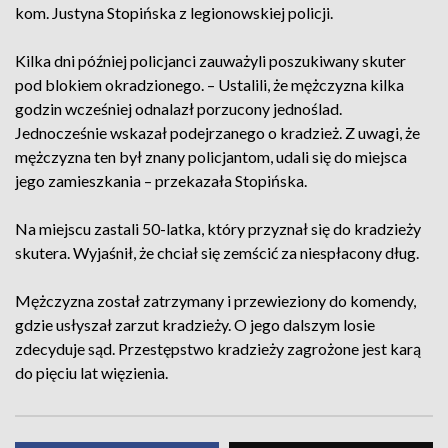
kom. Justyna Stopińska z legionowskiej policji.
Kilka dni później policjanci zauważyli poszukiwany skuter
pod blokiem okradzionego. – Ustalili, że mężczyzna kilka
godzin wcześniej odnalazł porzucony jednoślad.
Jednocześnie wskazał podejrzanego o kradzież. Z uwagi, że
mężczyzna ten był znany policjantom, udali się do miejsca
jego zamieszkania – przekazała Stopińska.
Na miejscu zastali 50-latka, który przyznał się do kradzieży
skutera. Wyjaśnił, że chciał się zemścić za niespłacony dług.
Mężczyzna został zatrzymany i przewieziony do komendy,
gdzie usłyszał zarzut kradzieży. O jego dalszym losie
zdecyduje sąd. Przestępstwo kradzieży zagrożone jest karą
do pięciu lat więzienia.