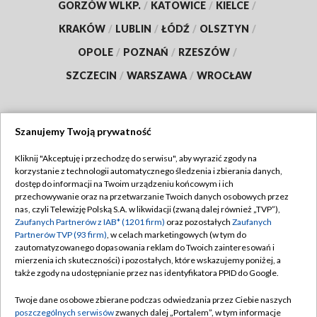
GORZÓW WLKP.
/
KATOWICE
/
KIELCE
/
KRAKÓW
/
LUBLIN
/
ŁÓDŹ
/
OLSZTYN
/
OPOLE
/
POZNAŃ
/
RZESZÓW
/
SZCZECIN
/
WARSZAWA
/
WROCŁAW
Szanujemy Twoją prywatność
Dołącz do nas:
Kliknij "Akceptuję i przechodzę do serwisu", aby wyrazić zgody na
korzystanie z technologii automatycznego śledzenia i zbierania danych,
TVP
dostęp do informacji na Twoim urządzeniu końcowym i ich
Abonament TVP
przechowywanie oraz na przetwarzanie Twoich danych osobowych przez
Regulamin TVP
nas, czyli Telewizję Polską S.A. w likwidacji (zwaną dalej również „TVP”),
Emisja w TVP
Polityka prywatności
Zaufanych Partnerów z IAB* (1201 firm)
oraz pozostałych
Zaufanych
Partnerów TVP (93 firm)
, w celach marketingowych (w tym do
Centrum informacji TVP
Moje zgody
zautomatyzowanego dopasowania reklam do Twoich zainteresowań i
mierzenia ich skuteczności) i pozostałych, które wskazujemy poniżej, a
Naziemna Telewizja Cyfrowa
Pomoc
także zgody na udostępnianie przez nas identyfikatora PPID do Google.
Sklep TVP
Biuro reklamy
Twoje dane osobowe zbierane podczas odwiedzania przez Ciebie naszych
Rada Programowa
Kontakt
poszczególnych serwisów
zwanych dalej „Portalem”, w tym informacje