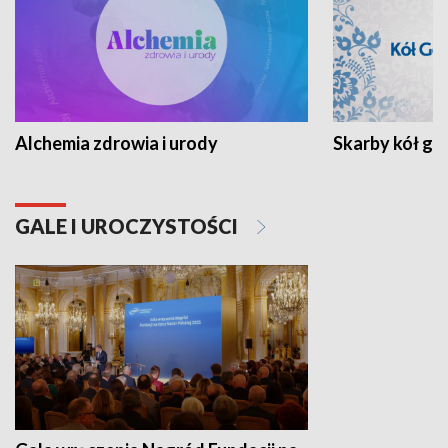
Alchemia zdrowia i urody
Skarby kół go
GALE I UROCZYSTOŚCI