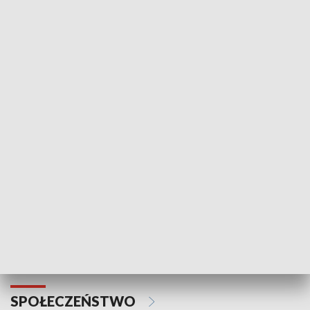
Zawsze na temat
Prosto z Maz
SPORT
Plebiscyt Najlepsi Sportowcy
Wiadomości 
Warszawy 2025
SPOŁECZEŃSTWO