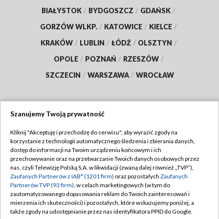
BIAŁYSTOK
/
BYDGOSZCZ
/
GDAŃSK
/
GORZÓW WLKP.
/
KATOWICE
/
KIELCE
/
KRAKÓW
/
LUBLIN
/
ŁÓDŹ
/
OLSZTYN
/
OPOLE
/
POZNAŃ
/
RZESZÓW
/
SZCZECIN
/
WARSZAWA
/
WROCŁAW
Szanujemy Twoją prywatność
Dołącz do nas:
Kliknij "Akceptuję i przechodzę do serwisu", aby wyrazić zgody na
korzystanie z technologii automatycznego śledzenia i zbierania danych,
TVP
dostęp do informacji na Twoim urządzeniu końcowym i ich
Abonament TVP
przechowywanie oraz na przetwarzanie Twoich danych osobowych przez
Regulamin TVP
nas, czyli Telewizję Polską S.A. w likwidacji (zwaną dalej również „TVP”),
Emisja w TVP
Zaufanych Partnerów z IAB* (1201 firm)
oraz pozostałych
Zaufanych
Polityka prywatności
Partnerów TVP (93 firm)
, w celach marketingowych (w tym do
Centrum informacji TVP
Moje zgody
zautomatyzowanego dopasowania reklam do Twoich zainteresowań i
mierzenia ich skuteczności) i pozostałych, które wskazujemy poniżej, a
Naziemna Telewizja Cyfrowa
Pomoc
także zgody na udostępnianie przez nas identyfikatora PPID do Google.