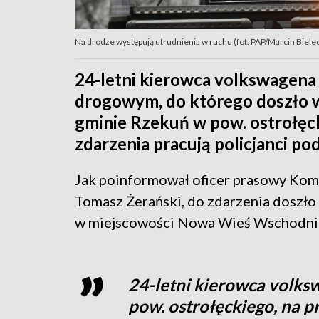
Na drodze występują utrudnienia w ruchu (fot. PAP/Marcin Bielec
24-letni kierowca volkswagena
drogowym, do którego doszło 
gminie Rzekuń w pow. ostrołęck
zdarzenia pracują policjanci p
Jak poinformował oficer prasowy Kome
Tomasz Żerański, do zdarzenia doszło
w miejscowości Nowa Wieś Wschodni
24-letni kierowca volks
pow. ostrołęckiego, na pr