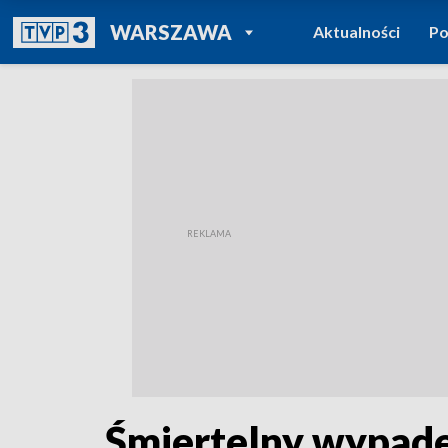
POWRÓT DO
WARSZAWA
Aktualności
Po
TVP REGIONY
Śmiertelny wypade