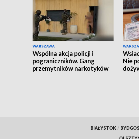
WARSZAWA
WARSZ
Wspólna akcja policji i
Wsiad
pograniczników. Gang
Nie p
przemytników narkotyków
doży
rozbity
BIAŁYSTOK
/
BYDGO
OLSZTY