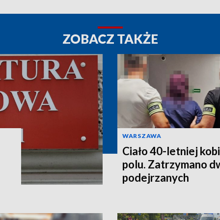
ZOBACZ TAKŻE
WARSZAWA
Ciało 40-letniej kob
polu. Zatrzymano d
podejrzanych