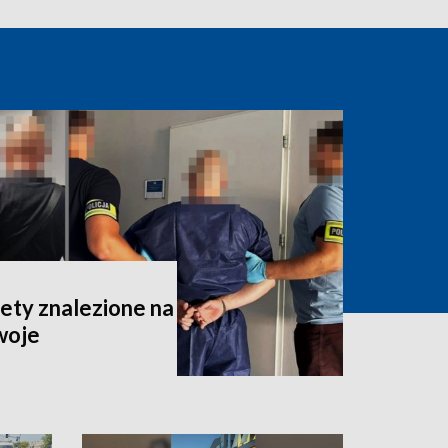
iety znalezione na
woje