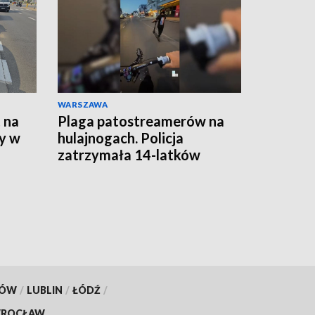
WARSZAWA
 na
Plaga patostreamerów na
y w
hulajnogach. Policja
zatrzymała 14-latków
KÓW
/
LUBLIN
/
ŁÓDŹ
/
ROCŁAW