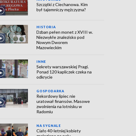
Szczątki z Ciechanowa. Kim
był tajemniczy mężczyzna?
HISTORIA
Dzban pełen monet z XVIII w.
Niezwykłe znalezisko pod
Nowym Dworem
Mazowieckim
INNE
Sekrety warszawskiej Pragi.
Ponad 120 kapliczek czeka na
odkrycie
GOSPODARKA
Rekordowy lipiec nie
uratował finansów. Masowe
zwolnienia na lotnisku w
Radomiu
NA SYGNALE
Ciało 40-letniej kobiety
znalezione na polu.