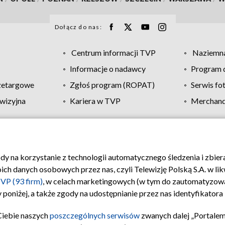
Dołącz do nas:
Centrum informacji TVP
Naziemna
Informacje o nadawcy
Program d
zetargowe
Zgłoś program (ROPAT)
Serwis fo
wizyjna
Kariera w TVP
Merchandi
Polityka prywatności
Moje zgody
Pomoc
Biuro re
ody na korzystanie z technologii automatycznego śledzenia i zbie
 danych osobowych przez nas, czyli Telewizję Polską S.A. w likw
VP (93 firm)
, w celach marketingowych (w tym do zautomatyzow
 poniżej, a także zgody na udostępnianie przez nas identyfikator
Ciebie naszych
poszczególnych serwisów
zwanych dalej „Portalem