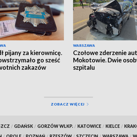
AWA
WARSZAWA
ł pijany za kierownicę.
Czołowe zderzenie aut
owstrzymało go sześć
Mokotowie. Dwie osob
wotnich zakazów
szpitalu
ZOBACZ WIĘCEJ
SZCZ
/
GDAŃSK
/
GORZÓW WLKP.
/
KATOWICE
/
KIELCE
/
KRA
N
/
OPOLE
/
POZNAŃ
/
RZESZÓW
/
SZCZECIN
/
WARSZAWA
/
W