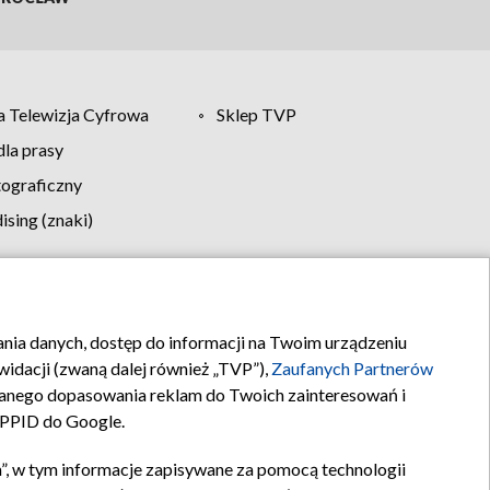
 Telewizja Cyfrowa
Sklep TVP
la prasy
tograficzny
sing (znaki)
klamy
Kontakt
rania danych, dostęp do informacji na Twoim urządzeniu
idacji (zwaną dalej również „TVP”),
Zaufanych Partnerów
anego dopasowania reklam do Twoich zainteresowań i
a PPID do Google.
”, w tym informacje zapisywane za pomocą technologii