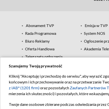
Abonament TVP
Emisja w TVP
Rada Programowa
System NOS
Biuro Reklamy
Ogłoszenie pr
Oferta Handlowa
Akademia Tele
Telegazeta ogłoszenia
Szanujemy Twoją prywatność
Regulamin TVP
Kliknij "Akceptuję i przechodzę do serwisu", aby wyrazić zg
końcowym i ich przechowywanie oraz na przetwarzanie Twoich
z IAB* (1201 firm)
oraz pozostałych
Zaufanych Partnerów T
mierzenia ich skuteczności) i pozostałych, które wskazujemy
Twoje dane osobowe zbierane podczas odwiedzania przez 