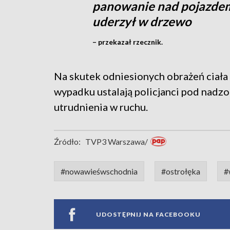
panowanie nad pojazdem,
uderzył w drzewo
– przekazał rzecznik.
Na skutek odniesionych obrażeń ciała 
wypadku ustalają policjanci pod nadz
utrudnienia w ruchu.
Źródło:
TVP3 Warszawa/
#nowawieśwschodnia
#ostrołęka
#
UDOSTĘPNIJ NA FACEBOOKU