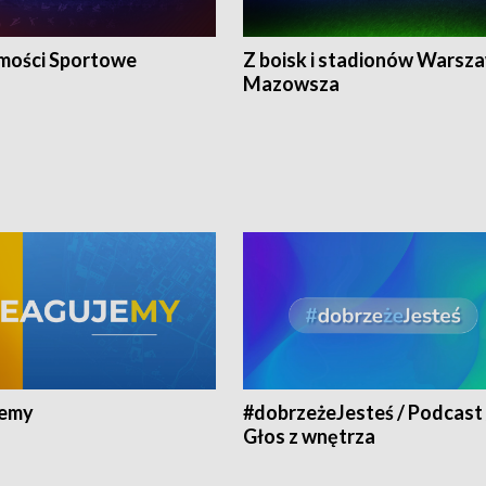
ości Sportowe
Z boisk i stadionów Warsza
Mazowsza
jemy
#dobrzeżeJesteś / Podcast 
Głos z wnętrza