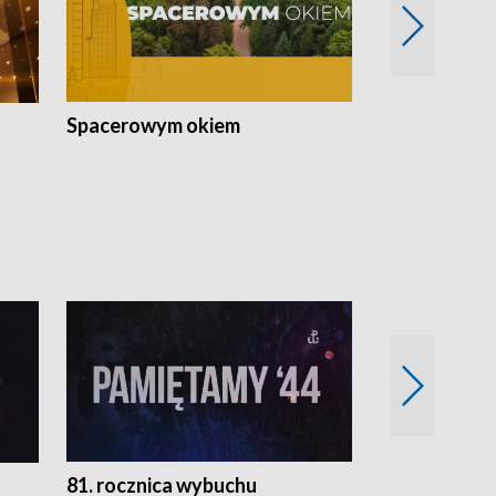
Spacerowym okiem
Filmowe spo
81. rocznica wybuchu
Retro Wawa