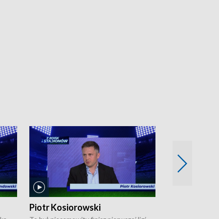
Piotr Kosiorowski
Tomasz Mat