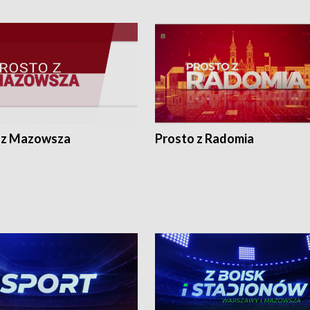
 z Mazowsza
Prosto z Radomia