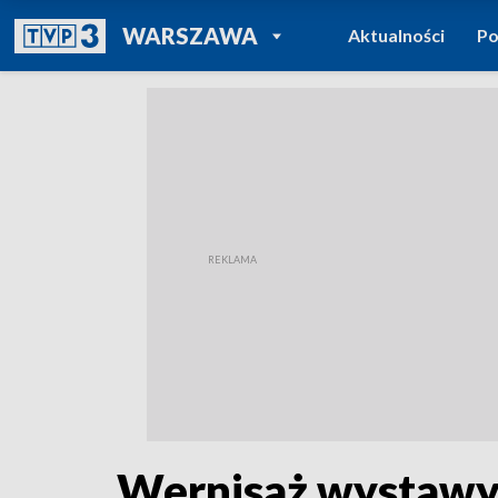
POWRÓT DO
WARSZAWA
Aktualności
Po
TVP REGIONY
Wernisaż wystawy 