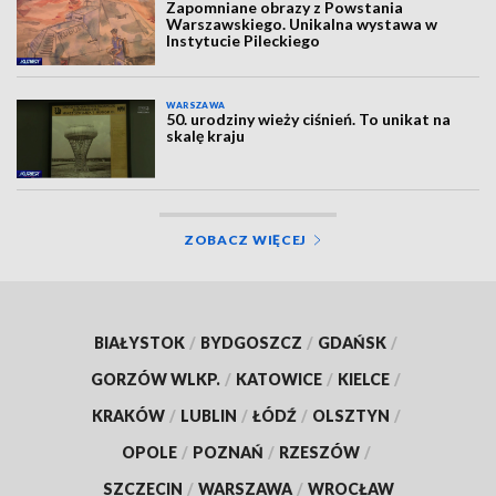
Zapomniane obrazy z Powstania
Warszawskiego. Unikalna wystawa w
Instytucie Pileckiego
WARSZAWA
50. urodziny wieży ciśnień. To unikat na
skalę kraju
ZOBACZ WIĘCEJ
BIAŁYSTOK
/
BYDGOSZCZ
/
GDAŃSK
/
GORZÓW WLKP.
/
KATOWICE
/
KIELCE
/
KRAKÓW
/
LUBLIN
/
ŁÓDŹ
/
OLSZTYN
/
OPOLE
/
POZNAŃ
/
RZESZÓW
/
SZCZECIN
/
WARSZAWA
/
WROCŁAW