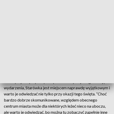
Muzeum Literatury.
Chętni w różnym wieku będą mogli zajrzeć do pracowni
artystycznych znajdujących się pod opieką Biura
Stołecznego Konserwatora Zabytków, zwiedzić niedostępne
na co dzień podwórka i piwnice, a także posłuchać
koncertów lub podczas spaceru ornitologicznego
dowiedzieć się jakie gatunki ptaków latają po Starówce. Po
południu na Rynku Starego Miasta odbędzie się zaś
“Urodzinowy fajf z Janem Emilem Młynarskim", czyli dansing
w stylu polskiego tanga. Ostatnim muzycznym akcentem
Urodzin będzie występ słowackiej artystki Julii Masnicovej.
Jak podkreśliła dyrektorka Muzeum Warszawy, które
koordynuje współpracę wszystkich instytucji i organizację
wydarzenia, Starówka jest miejscem naprawdę wyjątkowym i
warto je odwiedzać nie tylko przy okazji tego święta. “Choć
bardzo dobrze skomunikowane, względem obecnego
centrum miasta może dla niektórych leżeć nieco na uboczu,
ale warto je odwiedzać, bo można tu zobaczyć zupełnie inne