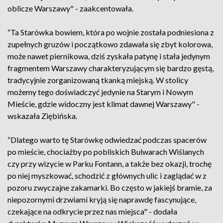
oblicze Warszawy" - zaakcentowała.
“Ta Starówka bowiem, która po wojnie została podniesiona z
zupełnych gruzów i początkowo zdawała się zbyt kolorowa,
może nawet piernikowa, dziś zyskała patynę i stała jedynym
fragmentem Warszawy charakteryzującym się bardzo gęstą,
tradycyjnie zorganizowaną tkanką miejską. W stolicy
możemy tego doświadczyć jedynie na Starym i Nowym
Mieście, gdzie widoczny jest klimat dawnej Warszawy" -
wskazała Ziębińska.
“Dlatego warto tę Starówkę odwiedzać podczas spacerów
po mieście, chociażby po pobliskich Bulwarach Wiślanych
czy przy wizycie w Parku Fontann, a także bez okazji, trochę
po niej myszkować, schodzić z głównych ulic i zaglądać w z
pozoru zwyczajne zakamarki. Bo często w jakiejś bramie, za
niepozornymi drzwiami kryją się naprawdę fascynujące,
czekające na odkrycie przez nas miejsca" - dodała