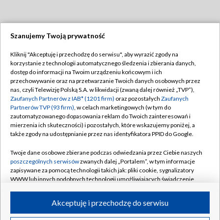
Szanujemy Twoją prywatność
Dołącz do nas:
Kliknij "Akceptuję i przechodzę do serwisu", aby wyrazić zgody na
korzystanie z technologii automatycznego śledzenia i zbierania danych,
TVP
dostęp do informacji na Twoim urządzeniu końcowym i ich
Abonament TVP
przechowywanie oraz na przetwarzanie Twoich danych osobowych przez
Regulamin TVP
nas, czyli Telewizję Polską S.A. w likwidacji (zwaną dalej również „TVP”),
Emisja w TVP
Polityka prywatności
Zaufanych Partnerów z IAB* (1201 firm)
oraz pozostałych
Zaufanych
Partnerów TVP (93 firm)
, w celach marketingowych (w tym do
Centrum informacji TVP
Moje zgody
zautomatyzowanego dopasowania reklam do Twoich zainteresowań i
mierzenia ich skuteczności) i pozostałych, które wskazujemy poniżej, a
Naziemna Telewizja Cyfrowa
Pomoc
także zgody na udostępnianie przez nas identyfikatora PPID do Google.
Sklep TVP
Biuro reklamy
Twoje dane osobowe zbierane podczas odwiedzania przez Ciebie naszych
Rada Programowa
Kontakt
poszczególnych serwisów
zwanych dalej „Portalem”, w tym informacje
zapisywane za pomocą technologii takich jak: pliki cookie, sygnalizatory
System NOS
WWW lub innych podobnych technologii umożliwiających świadczenie
dopasowanych i bezpiecznych usług, personalizację treści oraz reklam,
Informacje o nadawcy
Kanały
udostępnianie funkcji mediów społecznościowych oraz analizowanie
Akceptuję i przechodzę do serwisu
ruchu w Internecie.
Program dla prasy
©2026 Telewizja Polska S.A. w likwidacji