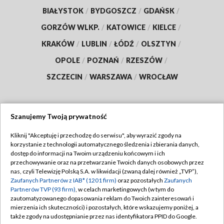
BIAŁYSTOK
/
BYDGOSZCZ
/
GDAŃSK
/
GORZÓW WLKP.
/
KATOWICE
/
KIELCE
/
KRAKÓW
/
LUBLIN
/
ŁÓDŹ
/
OLSZTYN
/
OPOLE
/
POZNAŃ
/
RZESZÓW
/
SZCZECIN
/
WARSZAWA
/
WROCŁAW
Szanujemy Twoją prywatność
Dołącz do nas:
Kliknij "Akceptuję i przechodzę do serwisu", aby wyrazić zgody na
korzystanie z technologii automatycznego śledzenia i zbierania danych,
TVP
dostęp do informacji na Twoim urządzeniu końcowym i ich
Abonament TVP
przechowywanie oraz na przetwarzanie Twoich danych osobowych przez
Regulamin TVP
nas, czyli Telewizję Polską S.A. w likwidacji (zwaną dalej również „TVP”),
Emisja w TVP
Zaufanych Partnerów z IAB* (1201 firm)
oraz pozostałych
Zaufanych
Polityka prywatności
Partnerów TVP (93 firm)
, w celach marketingowych (w tym do
Centrum informacji TVP
Moje zgody
zautomatyzowanego dopasowania reklam do Twoich zainteresowań i
mierzenia ich skuteczności) i pozostałych, które wskazujemy poniżej, a
Naziemna Telewizja Cyfrowa
Pomoc
także zgody na udostępnianie przez nas identyfikatora PPID do Google.