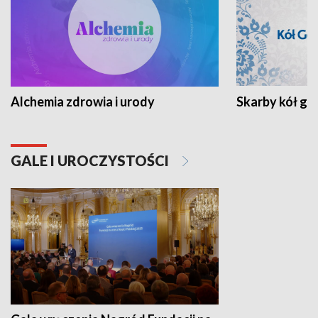
Alchemia zdrowia i urody
Skarby kół go
GALE I UROCZYSTOŚCI