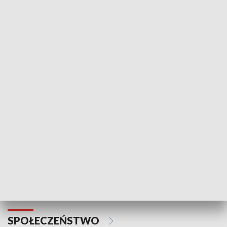
Zawsze na temat
Prosto z Maz
SPORT
Plebiscyt Najlepsi Sportowcy
Wiadomości 
Warszawy 2025
SPOŁECZEŃSTWO