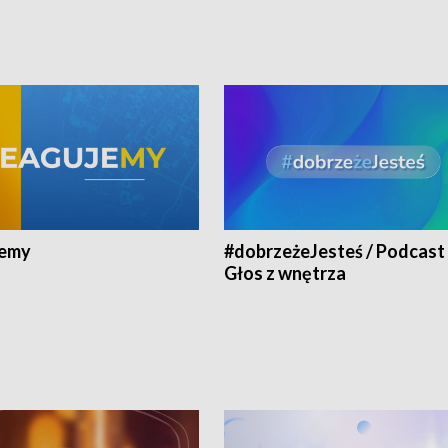
jemy
#dobrzeżeJesteś / Podcast 
Głos z wnętrza