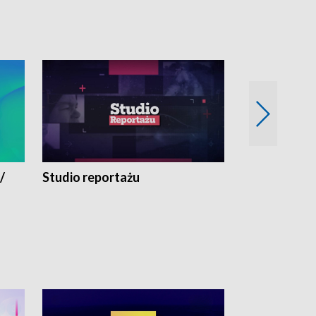
/
Studio reportażu
Eksperyment