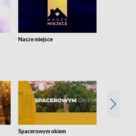
Nasze miejsce
Spacerowym okiem
Filmowe spo