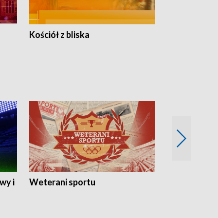
Kościół z bliska
wy i
Weterani sportu
Najlepsi Sp
2024