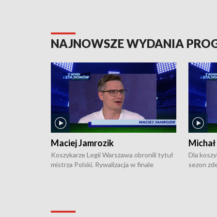
NAJNOWSZE WYDANIA PR
Maciej Jamrozik
Michał
Koszykarze Legii Warszawa obronili tytuł
Dla koszy
mistrza Polski. Rywalizacja w finale
sezon zde
ekstraklasy toczyła się do czterech
Najpierw 
zwycięstw i dopiero ostatni, siódmy mecz
międzyna
okazał się decydujący. W hali przy
Ligę Półn
Obrońców Tobruku na Bemowie
podbijać 
podopieczni estońskiego trenera Heiko
zasadnicz