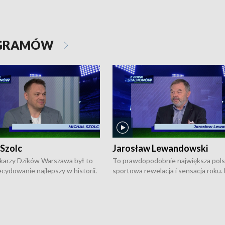
OGRAMÓW
 Szolc
Jarosław Lewandowski
karzy Dzików Warszawa był to
To prawdopodobnie największa pol
cydowanie najlepszy w historii.
sportowa rewelacja i sensacja roku.
pierwszy raz sięgnęli po
Chwalińska podbiła serca całej Pols
rodowe trofeum, wygrywając
kortach imienia Rolanda Garrosa w
ocno Europejską. Potem zaczęli
wielkoszlemowym turnieju French 
ekstraklasę. Po sezonie
przebijała się przez kwalifikacje, wyg
ym zadebiutowali w fazie play-
aż dziewięć pojedynków i dopiero w 