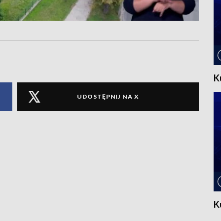
K
UDOSTĘPNIJ NA X
K