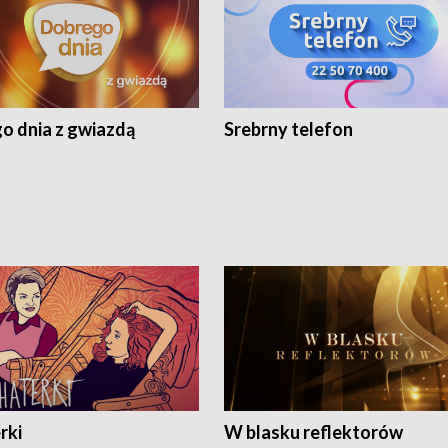
o dnia z gwiazdą
Srebrny telefon
rki
W blasku reflektorów