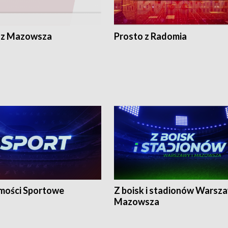
 z Mazowsza
Prosto z Radomia
ości Sportowe
Z boisk i stadionów Warsza
Mazowsza