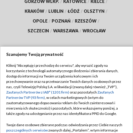
GORZÓW WLKP.
/
KATOWICE
/
KIELCE
/
KRAKÓW
/
LUBLIN
/
ŁÓDŹ
/
OLSZTYN
/
OPOLE
/
POZNAŃ
/
RZESZÓW
/
SZCZECIN
/
WARSZAWA
/
WROCŁAW
Szanujemy Twoją prywatność
Dołącz do nas:
Kliknij "Akceptuję i przechodzę do serwisu", aby wyrazić zgody na
korzystanie z technologii automatycznego śledzenia i zbierania danych,
TVP
dostęp do informacji na Twoim urządzeniu końcowym i ich
Abonament TVP
przechowywanie oraz na przetwarzanie Twoich danych osobowych przez
Regulamin TVP
nas, czyli Telewizję Polską S.A. w likwidacji (zwaną dalej również „TVP”),
Emisja w TVP
Polityka prywatności
Zaufanych Partnerów z IAB* (1201 firm)
oraz pozostałych
Zaufanych
Partnerów TVP (93 firm)
, w celach marketingowych (w tym do
Centrum informacji TVP
Moje zgody
zautomatyzowanego dopasowania reklam do Twoich zainteresowań i
mierzenia ich skuteczności) i pozostałych, które wskazujemy poniżej, a
Naziemna Telewizja Cyfrowa
Pomoc
także zgody na udostępnianie przez nas identyfikatora PPID do Google.
Sklep TVP
Biuro reklamy
Twoje dane osobowe zbierane podczas odwiedzania przez Ciebie naszych
Rada Programowa
Kontakt
poszczególnych serwisów
zwanych dalej „Portalem”, w tym informacje