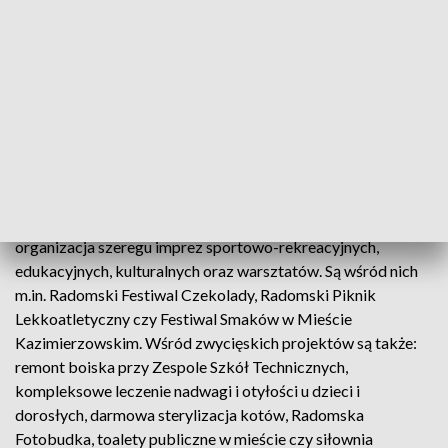
W tym roku radomianie do budżetu obywatelskiego 2025
złożyli 403 wnioski. Po ocenie formalnej na kartę do
głosowania trafiły 283 projekty. W głosowaniu wzięło udział
ponad 21 tys. osób. W grupie projektów o najwyższej
wartości, czyli powyżej 600 tys. zł, obok "Aktywnego
Radomia" (1 350 000 zł), znalazła się renowacja skrzydła
sportowego w IV liceum Ogólnokształcącym im. Tytusa
Chałubińskiego (1 mln zł).
Na liście projektów wybranych przez radomian jest też
organizacja szeregu imprez sportowo-rekreacyjnych,
edukacyjnych, kulturalnych oraz warsztatów. Są wśród nich
m.in. Radomski Festiwal Czekolady, Radomski Piknik
Lekkoatletyczny czy Festiwal Smaków w Mieście
Kazimierzowskim. Wśród zwycięskich projektów są także:
remont boiska przy Zespole Szkół Technicznych,
kompleksowe leczenie nadwagi i otyłości u dzieci i
dorosłych, darmowa sterylizacja kotów, Radomska
Fotobudka, toalety publiczne w mieście czy siłownia