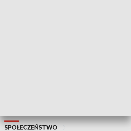
Zawsze na temat
Prosto z Maz
SPORT
Plebiscyt Najlepsi Sportowcy
Wiadomości 
Warszawy 2025
SPOŁECZEŃSTWO