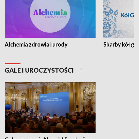
Alchemia zdrowia i urody
Skarby kół go
GALE I UROCZYSTOŚCI