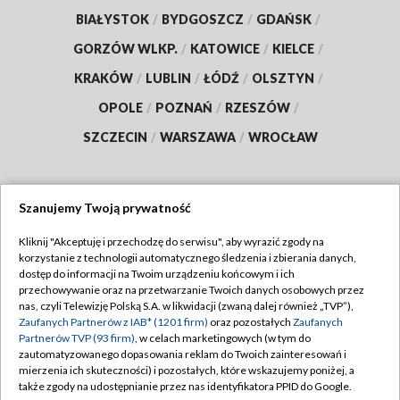
BIAŁYSTOK
/
BYDGOSZCZ
/
GDAŃSK
/
GORZÓW WLKP.
/
KATOWICE
/
KIELCE
/
KRAKÓW
/
LUBLIN
/
ŁÓDŹ
/
OLSZTYN
/
OPOLE
/
POZNAŃ
/
RZESZÓW
/
SZCZECIN
/
WARSZAWA
/
WROCŁAW
Szanujemy Twoją prywatność
Dołącz do nas:
Kliknij "Akceptuję i przechodzę do serwisu", aby wyrazić zgody na
korzystanie z technologii automatycznego śledzenia i zbierania danych,
TVP
dostęp do informacji na Twoim urządzeniu końcowym i ich
Abonament TVP
przechowywanie oraz na przetwarzanie Twoich danych osobowych przez
Regulamin TVP
nas, czyli Telewizję Polską S.A. w likwidacji (zwaną dalej również „TVP”),
Emisja w TVP
Zaufanych Partnerów z IAB* (1201 firm)
oraz pozostałych
Zaufanych
Polityka prywatności
Partnerów TVP (93 firm)
, w celach marketingowych (w tym do
Centrum informacji TVP
Moje zgody
zautomatyzowanego dopasowania reklam do Twoich zainteresowań i
mierzenia ich skuteczności) i pozostałych, które wskazujemy poniżej, a
Naziemna Telewizja Cyfrowa
Pomoc
także zgody na udostępnianie przez nas identyfikatora PPID do Google.