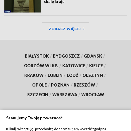
skalę kraju
ZOBACZ WIĘCEJ
BIAŁYSTOK
/
BYDGOSZCZ
/
GDAŃSK
/
GORZÓW WLKP.
/
KATOWICE
/
KIELCE
/
KRAKÓW
/
LUBLIN
/
ŁÓDŹ
/
OLSZTYN
/
OPOLE
/
POZNAŃ
/
RZESZÓW
/
SZCZECIN
/
WARSZAWA
/
WROCŁAW
Szanujemy Twoją prywatność
Dołącz do nas:
Kliknij "Akceptuję i przechodzę do serwisu", aby wyrazić zgody na