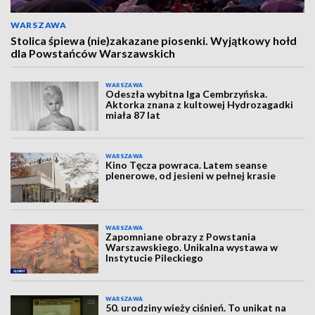
WARSZAWA
Stolica śpiewa (nie)zakazane piosenki. Wyjątkowy hołd
dla Powstańców Warszawskich
WARSZAWA
Odeszła wybitna Iga Cembrzyńska.
Aktorka znana z kultowej Hydrozagadki
miała 87 lat
WARSZAWA
Kino Tęcza powraca. Latem seanse
plenerowe, od jesieni w pełnej krasie
WARSZAWA
Zapomniane obrazy z Powstania
Warszawskiego. Unikalna wystawa w
Instytucie Pileckiego
WARSZAWA
50. urodziny wieży ciśnień. To unikat na