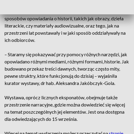
kroniki do nowoczesnego muzeum" to niezwykłe
wydarzenie. Jej założeniem jest przedstawienie różnych
sposobów opowiadania o historii, takich jak obrazy, dzieła
literackie, czy materiały audiowizualne, oraz tego, jak na
przestrzeni lat powstawały i w jaki sposób oddziaływały na
ich odbiorców.
– Staramy się pokazywać przy pomocy różnych narzędzi, jak
opowiadano różnymi mediami, różnymi formami, historie. Jak
budowano przekaz treści dawnych, tworząc często mity,
pewne struktry, które funkcjonują do dzisiaj – wyjaśniła
kurator wystawy, dr hab. Aleksandra Jakóbczyk-Gola.
Wystawa, oprócz licznych eksponatów, obejmuje także
przestrzenie narracyjne, gdzie można dowiedzieć się więcej
na temat poszczególnych jej elementów. Jest ona dostępna
dla odwiedzających do 15 września.
Więcej na temat wydarzenia możesz przeczytać na
stronie