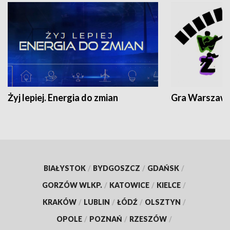
Żyj lepiej. Energia do zmian
Gra Warszaw
BIAŁYSTOK
/
BYDGOSZCZ
/
GDAŃSK
/
GORZÓW WLKP.
/
KATOWICE
/
KIELCE
/
KRAKÓW
/
LUBLIN
/
ŁÓDŹ
/
OLSZTYN
/
OPOLE
/
POZNAŃ
/
RZESZÓW
/