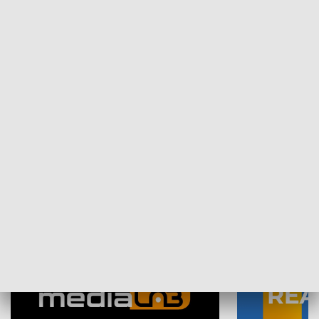
Plebiscyt Najlepsi Sportowcy
Wiadomości 
Warszawy 2025
SPOŁECZEŃSTWO