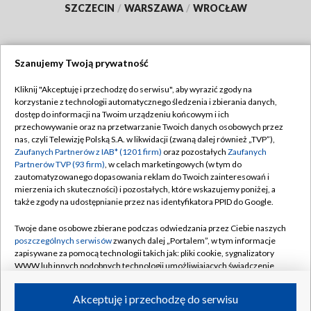
SZCZECIN
/
WARSZAWA
/
WROCŁAW
Szanujemy Twoją prywatność
Dołącz do nas:
Kliknij "Akceptuję i przechodzę do serwisu", aby wyrazić zgody na
korzystanie z technologii automatycznego śledzenia i zbierania danych,
TVP
dostęp do informacji na Twoim urządzeniu końcowym i ich
Abonament TVP
przechowywanie oraz na przetwarzanie Twoich danych osobowych przez
Regulamin TVP
nas, czyli Telewizję Polską S.A. w likwidacji (zwaną dalej również „TVP”),
Emisja w TVP
Zaufanych Partnerów z IAB* (1201 firm)
oraz pozostałych
Zaufanych
Polityka prywatności
Partnerów TVP (93 firm)
, w celach marketingowych (w tym do
Centrum informacji TVP
Moje zgody
zautomatyzowanego dopasowania reklam do Twoich zainteresowań i
mierzenia ich skuteczności) i pozostałych, które wskazujemy poniżej, a
Naziemna Telewizja Cyfrowa
Pomoc
także zgody na udostępnianie przez nas identyfikatora PPID do Google.
Sklep TVP
Biuro reklamy
Twoje dane osobowe zbierane podczas odwiedzania przez Ciebie naszych
Rada Programowa
poszczególnych serwisów
zwanych dalej „Portalem”, w tym informacje
Kontakt
zapisywane za pomocą technologii takich jak: pliki cookie, sygnalizatory
System NOS
WWW lub innych podobnych technologii umożliwiających świadczenie
dopasowanych i bezpiecznych usług, personalizację treści oraz reklam,
Informacje o nadawcy
Kanały
udostępnianie funkcji mediów społecznościowych oraz analizowanie
Akceptuję i przechodzę do serwisu
ruchu w Internecie.
Program dla prasy