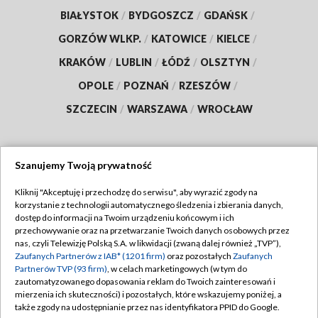
BIAŁYSTOK
/
BYDGOSZCZ
/
GDAŃSK
/
GORZÓW WLKP.
/
KATOWICE
/
KIELCE
/
KRAKÓW
/
LUBLIN
/
ŁÓDŹ
/
OLSZTYN
/
OPOLE
/
POZNAŃ
/
RZESZÓW
/
SZCZECIN
/
WARSZAWA
/
WROCŁAW
Szanujemy Twoją prywatność
Dołącz do nas:
Kliknij "Akceptuję i przechodzę do serwisu", aby wyrazić zgody na
korzystanie z technologii automatycznego śledzenia i zbierania danych,
TVP
dostęp do informacji na Twoim urządzeniu końcowym i ich
Abonament TVP
przechowywanie oraz na przetwarzanie Twoich danych osobowych przez
Regulamin TVP
nas, czyli Telewizję Polską S.A. w likwidacji (zwaną dalej również „TVP”),
Emisja w TVP
Zaufanych Partnerów z IAB* (1201 firm)
oraz pozostałych
Zaufanych
Polityka prywatności
Partnerów TVP (93 firm)
, w celach marketingowych (w tym do
Centrum informacji TVP
Moje zgody
zautomatyzowanego dopasowania reklam do Twoich zainteresowań i
mierzenia ich skuteczności) i pozostałych, które wskazujemy poniżej, a
Naziemna Telewizja Cyfrowa
Pomoc
także zgody na udostępnianie przez nas identyfikatora PPID do Google.