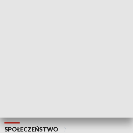
Zawsze na temat
Prosto z Maz
SPORT
Plebiscyt Najlepsi Sportowcy
Wiadomości 
Warszawy 2025
SPOŁECZEŃSTWO