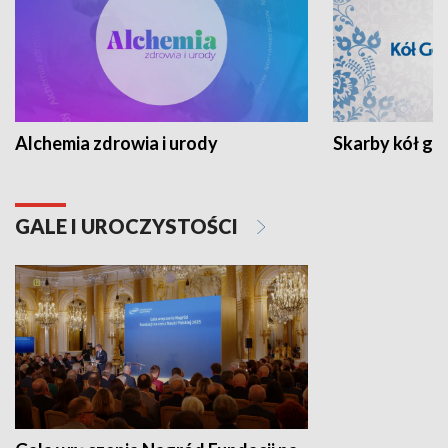
Alchemia zdrowia i urody
Skarby kół go
GALE I UROCZYSTOŚCI