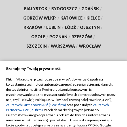
BIAŁYSTOK
/
BYDGOSZCZ
/
GDAŃSK
/
GORZÓW WLKP.
/
KATOWICE
/
KIELCE
/
KRAKÓW
/
LUBLIN
/
ŁÓDŹ
/
OLSZTYN
/
OPOLE
/
POZNAŃ
/
RZESZÓW
/
SZCZECIN
/
WARSZAWA
/
WROCŁAW
Szanujemy Twoją prywatność
Dołącz do nas:
Kliknij "Akceptuję i przechodzę do serwisu", aby wyrazić zgody na
korzystanie z technologii automatycznego śledzenia i zbierania danych,
TVP
dostęp do informacji na Twoim urządzeniu końcowym i ich
Abonament TVP
przechowywanie oraz na przetwarzanie Twoich danych osobowych przez
Regulamin TVP
nas, czyli Telewizję Polską S.A. w likwidacji (zwaną dalej również „TVP”),
Emisja w TVP
Polityka prywatności
Zaufanych Partnerów z IAB* (1201 firm)
oraz pozostałych
Zaufanych
Partnerów TVP (93 firm)
, w celach marketingowych (w tym do
Centrum informacji TVP
Moje zgody
zautomatyzowanego dopasowania reklam do Twoich zainteresowań i
mierzenia ich skuteczności) i pozostałych, które wskazujemy poniżej, a
Naziemna Telewizja Cyfrowa
Pomoc
także zgody na udostępnianie przez nas identyfikatora PPID do Google.