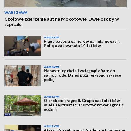
WARSZAWA
Czołowe zderzenie aut na Mokotowie. Dwie osoby w
szpitalu
WARSZAWA
Plaga patostreamerów na hulajnogach.
Policja zatrzymała 14-latków
WARSZAWA
Napastnicy chcieli wciągnąć ofiarę do
samochodu. Dzień później wpadli w ręce
policji
WARSZAWA
O krok od tragedii. Grupa nastolatków
miała zastraszać, zniszczyć rower i grozić
nożem
WARSZAWA
Akcja „Poszukiwany”. Stołeczni kryminalni