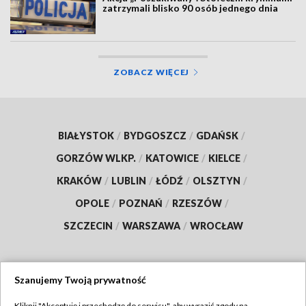
zatrzymali blisko 90 osób jednego dnia
ZOBACZ WIĘCEJ
BIAŁYSTOK
/
BYDGOSZCZ
/
GDAŃSK
/
GORZÓW WLKP.
/
KATOWICE
/
KIELCE
/
KRAKÓW
/
LUBLIN
/
ŁÓDŹ
/
OLSZTYN
/
OPOLE
/
POZNAŃ
/
RZESZÓW
/
SZCZECIN
/
WARSZAWA
/
WROCŁAW
Szanujemy Twoją prywatność
Dołącz do nas:
Kliknij "Akceptuję i przechodzę do serwisu", aby wyrazić zgody na