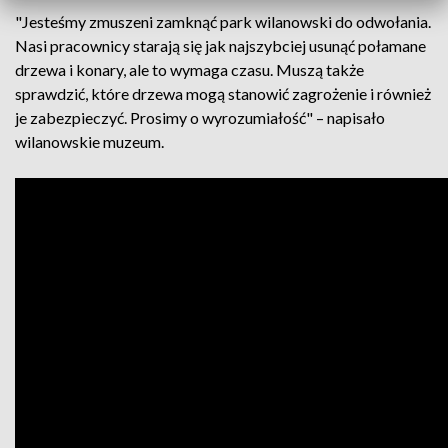
"Jesteśmy zmuszeni zamknąć park wilanowski do odwołania.
Nasi pracownicy starają się jak najszybciej usunąć połamane
drzewa i konary, ale to wymaga czasu. Muszą także
sprawdzić, które drzewa mogą stanowić zagrożenie i również
je zabezpieczyć. Prosimy o wyrozumiałość" – napisało
wilanowskie muzeum.