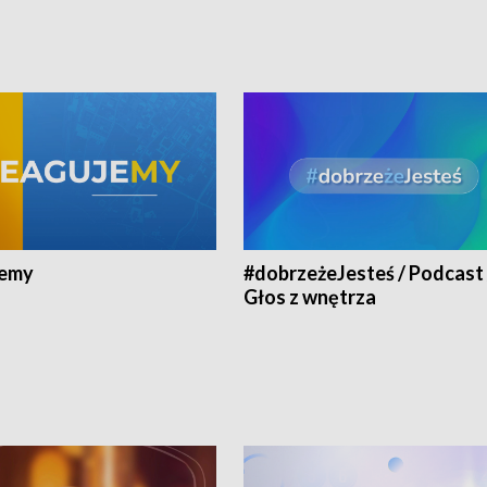
jemy
#dobrzeżeJesteś / Podcast 
Głos z wnętrza