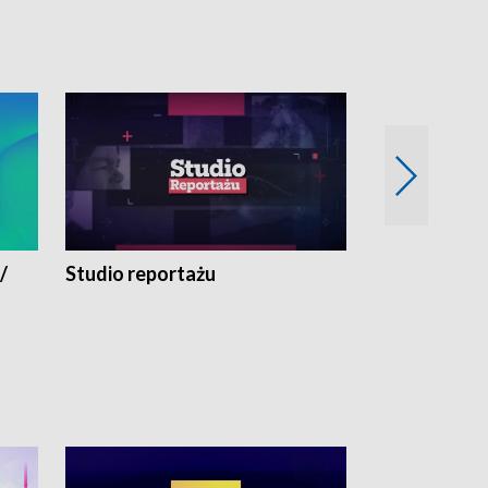
/
Studio reportażu
Eksperyment