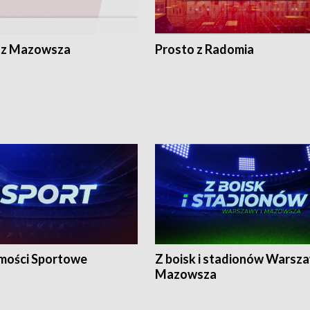
 z Mazowsza
Prosto z Radomia
ości Sportowe
Z boisk i stadionów Warsza
Mazowsza