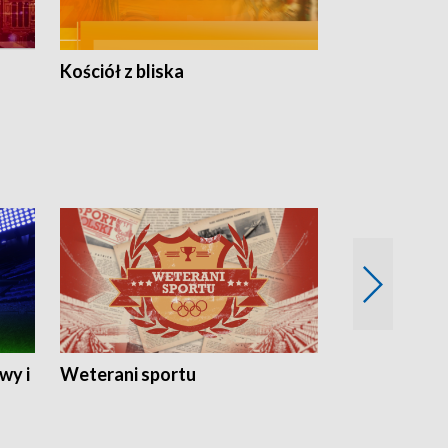
Kościół z bliska
wy i
Weterani sportu
Najlepsi Sp
2024