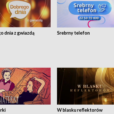
o dnia z gwiazdą
Srebrny telefon
rki
W blasku reflektorów