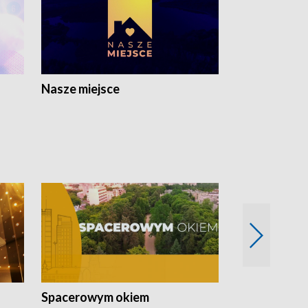
Nasze miejsce
Spacerowym okiem
Filmowe spo