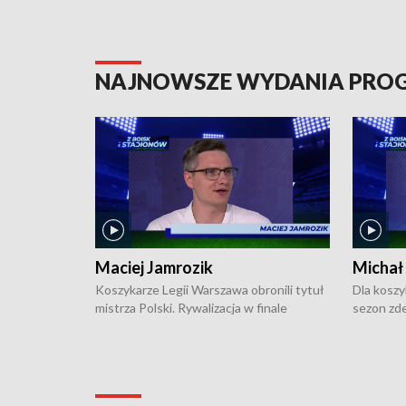
NAJNOWSZE WYDANIA PR
Maciej Jamrozik
Michał
Koszykarze Legii Warszawa obronili tytuł
Dla koszy
mistrza Polski. Rywalizacja w finale
sezon zde
ekstraklasy toczyła się do czterech
Najpierw 
zwycięstw i dopiero ostatni, siódmy mecz
międzyna
okazał się decydujący. W hali przy
Ligę Półn
Obrońców Tobruku na Bemowie
podbijać 
podopieczni estońskiego trenera Heiko
zasadnicz