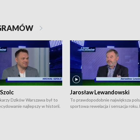
OGRAMÓW
 Szolc
Jarosław Lewandowski
karzy Dzików Warszawa był to
To prawdopodobnie największa pol
cydowanie najlepszy w historii.
sportowa rewelacja i sensacja roku.
pierwszy raz sięgnęli po
Chwalińska podbiła serca całej Pols
rodowe trofeum, wygrywając
kortach imienia Rolanda Garrosa w
ocno Europejską. Potem zaczęli
wielkoszlemowym turnieju French 
ekstraklasę. Po sezonie
przebijała się przez kwalifikacje, wyg
ym zadebiutowali w fazie play-
aż dziewięć pojedynków i dopiero w 