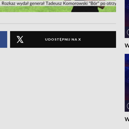
UDOSTĘPNIJ NA X
W
W