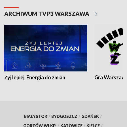
ARCHIWUM TVP3 WARSZAWA
Żyj lepiej. Energia do zmian
Gra Warszaw
BIAŁYSTOK
/
BYDGOSZCZ
/
GDAŃSK
/
GORZÓW WLKP.
/
KATOWICE
/
KIELCE
/