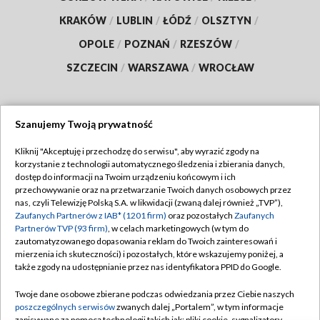
KRAKÓW
/
LUBLIN
/
ŁÓDŹ
/
OLSZTYN
/
OPOLE
/
POZNAŃ
/
RZESZÓW
/
SZCZECIN
/
WARSZAWA
/
WROCŁAW
Szanujemy Twoją prywatność
Dołącz do nas:
Kliknij "Akceptuję i przechodzę do serwisu", aby wyrazić zgody na
korzystanie z technologii automatycznego śledzenia i zbierania danych,
TVP
dostęp do informacji na Twoim urządzeniu końcowym i ich
Abonament TVP
przechowywanie oraz na przetwarzanie Twoich danych osobowych przez
Regulamin TVP
nas, czyli Telewizję Polską S.A. w likwidacji (zwaną dalej również „TVP”),
Emisja w TVP
Zaufanych Partnerów z IAB* (1201 firm)
oraz pozostałych
Zaufanych
Polityka prywatności
Partnerów TVP (93 firm)
, w celach marketingowych (w tym do
Centrum informacji TVP
Moje zgody
zautomatyzowanego dopasowania reklam do Twoich zainteresowań i
mierzenia ich skuteczności) i pozostałych, które wskazujemy poniżej, a
Naziemna Telewizja Cyfrowa
Pomoc
także zgody na udostępnianie przez nas identyfikatora PPID do Google.
Sklep TVP
Biuro reklamy
Twoje dane osobowe zbierane podczas odwiedzania przez Ciebie naszych
Rada Programowa
poszczególnych serwisów
zwanych dalej „Portalem”, w tym informacje
Kontakt
zapisywane za pomocą technologii takich jak: pliki cookie, sygnalizatory