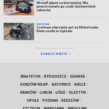
Wsiadł pijany za kierownicę. Nie
powstrzymało go sześć dożywotnich
zakazów
WARSZAWA
Czołowe zderzenie aut na Mokotowie.
Dwie osoby w szpitalu
ZOBACZ WIĘCEJ
BIAŁYSTOK
/
BYDGOSZCZ
/
GDAŃSK
/
GORZÓW WLKP.
/
KATOWICE
/
KIELCE
/
KRAKÓW
/
LUBLIN
/
ŁÓDŹ
/
OLSZTYN
/
OPOLE
/
POZNAŃ
/
RZESZÓW
/
SZCZECIN
/
WARSZAWA
/
WROCŁAW