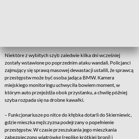
– Po drodze przez otwarte okno samochodu ostrzelał z
wiatrówki gazowej kilka wiat przystankowych, które mijał w
Sochaczewie. W sumie uszkodzonych zostało 11 szyb –
powiedziała PAP rzeczniczka sochaczewskiej policji st. asp.
Agnieszka Dzik.
Niektóre z wybitych szyb zaledwie kilka dni wcześniej
zostały wstawione po poprzednim ataku wandali. Policjanci
zajmujący się sprawą masowej dewastacji ustalili, że sprawcą
przestępstw może być osoba jadąca BMW. Kamera
miejskiego monitoringu uchwyciła bowiem moment, w
którym auto przejeżdża obok przystanku, a chwilę później
szyba rozpada się na drobne kawałki.
– Funkcjonariusze po nitce do kłębka dotarli do Skierniewic,
gdzie mieszka mężczyzna podejrzany o popełnienie
przestępstw. W czasie przeszukania jego mieszkania
zabezpieczono wiatrówkę (replikę krótkiej broni) i