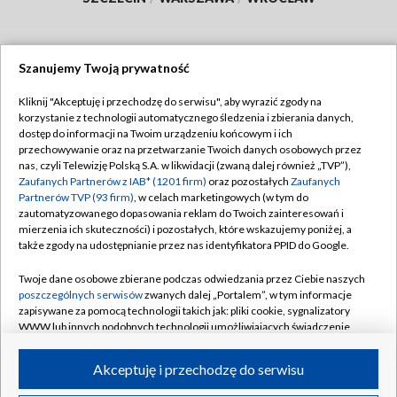
Szanujemy Twoją prywatność
Dołącz do nas:
Kliknij "Akceptuję i przechodzę do serwisu", aby wyrazić zgody na
korzystanie z technologii automatycznego śledzenia i zbierania danych,
TVP
dostęp do informacji na Twoim urządzeniu końcowym i ich
Abonament TVP
przechowywanie oraz na przetwarzanie Twoich danych osobowych przez
Regulamin TVP
nas, czyli Telewizję Polską S.A. w likwidacji (zwaną dalej również „TVP”),
Emisja w TVP
Polityka prywatności
Zaufanych Partnerów z IAB* (1201 firm)
oraz pozostałych
Zaufanych
Partnerów TVP (93 firm)
, w celach marketingowych (w tym do
Centrum informacji TVP
Moje zgody
zautomatyzowanego dopasowania reklam do Twoich zainteresowań i
mierzenia ich skuteczności) i pozostałych, które wskazujemy poniżej, a
Naziemna Telewizja Cyfrowa
Pomoc
także zgody na udostępnianie przez nas identyfikatora PPID do Google.
Sklep TVP
Biuro reklamy
Twoje dane osobowe zbierane podczas odwiedzania przez Ciebie naszych
Rada Programowa
Kontakt
poszczególnych serwisów
zwanych dalej „Portalem”, w tym informacje
zapisywane za pomocą technologii takich jak: pliki cookie, sygnalizatory
System NOS
WWW lub innych podobnych technologii umożliwiających świadczenie
dopasowanych i bezpiecznych usług, personalizację treści oraz reklam,
Informacje o nadawcy
Kanały
udostępnianie funkcji mediów społecznościowych oraz analizowanie
Akceptuję i przechodzę do serwisu
ruchu w Internecie.
Program dla prasy
©2026 Telewizja Polska S.A. w likwidacji