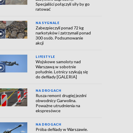
Specjaliści połączyli siły by go
ratować
NA SYGNALE
Zabezpieczyli ponad 72 kg
narkotyków i zatrzymali ponad
300 osób. Podsumowanie
akcji
LIFESTYLE
Wojskowe samoloty nad
Warszawą w sobotnie
południe. Lotnicy szykują się
do defilady [GALERIA]
NA DROGACH
Rusza remont drugiej jezdni
obwodnicy Garwolina.
Poważne utrudnienia na
ekspresówce
NA DROGACH
Próba defilady w Warszawie.