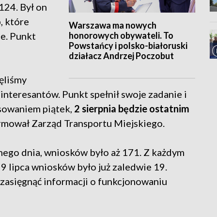
124. Był on
, które
Warszawa ma nowych
honorowych obywateli. To
ie. Punkt
Powstańcy i polsko-białoruski
działacz Andrzej Poczobut
ęliśmy
 interesantów. Punkt spełnił swoje zadanie i
esowaniem piątek,
2 sierpnia będzie ostatnim
ormował Zarząd Transportu Miejskiego.
ego dnia, wniosków było aż 171. Z każdym
29 lipca wniosków było już zaledwie 19.
 zasięgnąć informacji o funkcjonowaniu