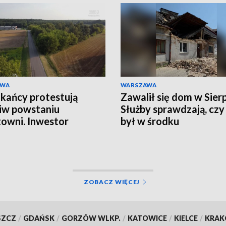
AWA
WARSZAWA
kańcy protestują
Zawalił się dom w Sier
iw powstaniu
Służby sprawdzają, czy
towni. Inwestor
był w środku
ra zarzuty
ZOBACZ WIĘCEJ
SZCZ
/
GDAŃSK
/
GORZÓW WLKP.
/
KATOWICE
/
KIELCE
/
KRA