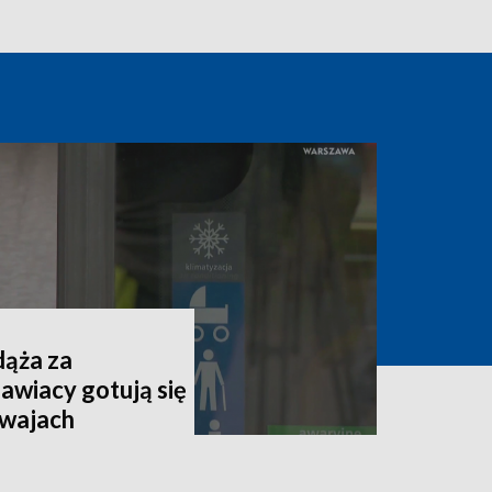
dąża za
awiacy gotują się
mwajach