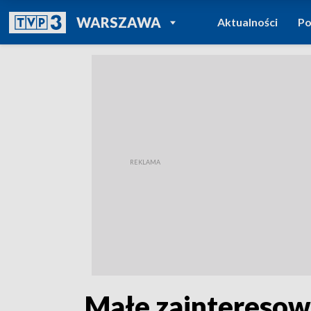
POWRÓT DO
WARSZAWA
Aktualności
Po
TVP REGIONY
„Małe zainteresowa