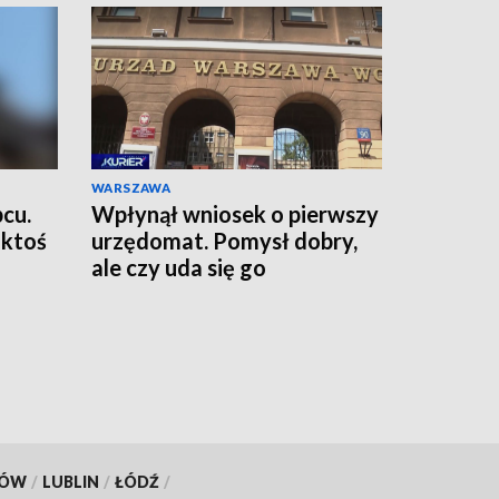
WARSZAWA
pcu.
Wpłynął wniosek o pierwszy
 ktoś
urzędomat. Pomysł dobry,
ale czy uda się go
zrealizować?
KÓW
/
LUBLIN
/
ŁÓDŹ
/