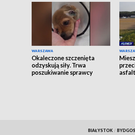
WARSZAWA
WARSZ
Okaleczone szczenięta
Miesz
odzyskują siły. Trwa
przec
poszukiwanie sprawcy
asfal
odpie
BIAŁYSTOK
/
BYDGO