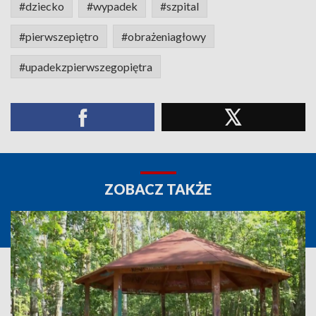
#dziecko
#wypadek
#szpital
#pierwszepiętro
#obrażeniagłowy
#upadekzpierwszegopiętra
ZOBACZ TAKŻE