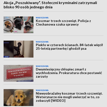
Akcja „Poszukiwany”. Stołeczni kryminalni zatrzymali
blisko 90 osób jednego dnia
WARSZAWA
Koszmar trzech szczeniąt. Policja z
Ciechanowa szuka sprawcy
WARSZAWA
Piekło w czterech ścianach. 84-latek więził
25-letnią partnerkę i głodził psa
WARSZAWA
Dwumiesięczny chłopiec zmarł z
wychłodzenia. Prokuratura chce postawić
zarzuty
WARSZAWA
Niewyobrażalny koszmar trzech szczeniąt.
Weterynarze nie mogli uwierzyć w to, co
zobaczyli [WIDEO]