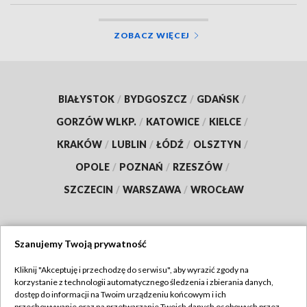
ZOBACZ WIĘCEJ
BIAŁYSTOK
/
BYDGOSZCZ
/
GDAŃSK
/
GORZÓW WLKP.
/
KATOWICE
/
KIELCE
/
KRAKÓW
/
LUBLIN
/
ŁÓDŹ
/
OLSZTYN
/
OPOLE
/
POZNAŃ
/
RZESZÓW
/
SZCZECIN
/
WARSZAWA
/
WROCŁAW
Szanujemy Twoją prywatność
Dołącz do nas:
Kliknij "Akceptuję i przechodzę do serwisu", aby wyrazić zgody na
korzystanie z technologii automatycznego śledzenia i zbierania danych,
TVP
dostęp do informacji na Twoim urządzeniu końcowym i ich
przechowywanie oraz na przetwarzanie Twoich danych osobowych przez