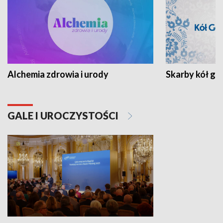
Alchemia zdrowia i urody
Skarby kół go
GALE I UROCZYSTOŚCI