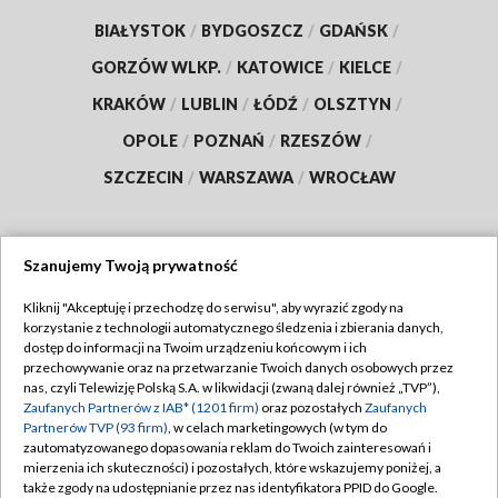
BIAŁYSTOK
/
BYDGOSZCZ
/
GDAŃSK
/
GORZÓW WLKP.
/
KATOWICE
/
KIELCE
/
KRAKÓW
/
LUBLIN
/
ŁÓDŹ
/
OLSZTYN
/
OPOLE
/
POZNAŃ
/
RZESZÓW
/
SZCZECIN
/
WARSZAWA
/
WROCŁAW
Szanujemy Twoją prywatność
Dołącz do nas:
Kliknij "Akceptuję i przechodzę do serwisu", aby wyrazić zgody na
korzystanie z technologii automatycznego śledzenia i zbierania danych,
TVP
dostęp do informacji na Twoim urządzeniu końcowym i ich
Abonament TVP
przechowywanie oraz na przetwarzanie Twoich danych osobowych przez
Regulamin TVP
nas, czyli Telewizję Polską S.A. w likwidacji (zwaną dalej również „TVP”),
Emisja w TVP
Zaufanych Partnerów z IAB* (1201 firm)
oraz pozostałych
Zaufanych
Polityka prywatności
Partnerów TVP (93 firm)
, w celach marketingowych (w tym do
Centrum informacji TVP
Moje zgody
zautomatyzowanego dopasowania reklam do Twoich zainteresowań i
mierzenia ich skuteczności) i pozostałych, które wskazujemy poniżej, a
Naziemna Telewizja Cyfrowa
Pomoc
także zgody na udostępnianie przez nas identyfikatora PPID do Google.