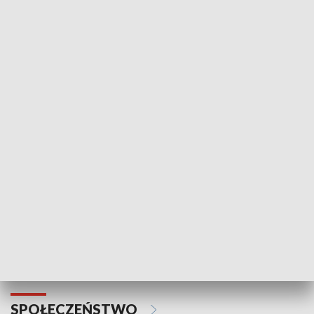
Zawsze na temat
Prosto z Maz
SPORT
Plebiscyt Najlepsi Sportowcy
Wiadomości 
Warszawy 2025
SPOŁECZEŃSTWO