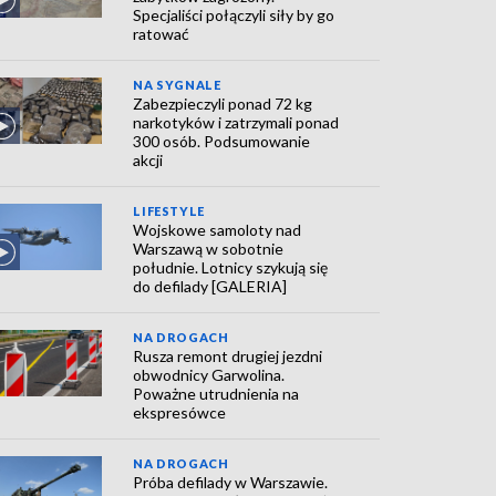
Specjaliści połączyli siły by go
ratować
NA SYGNALE
Zabezpieczyli ponad 72 kg
narkotyków i zatrzymali ponad
300 osób. Podsumowanie
akcji
LIFESTYLE
Wojskowe samoloty nad
Warszawą w sobotnie
południe. Lotnicy szykują się
do defilady [GALERIA]
NA DROGACH
Rusza remont drugiej jezdni
obwodnicy Garwolina.
Poważne utrudnienia na
ekspresówce
NA DROGACH
Próba defilady w Warszawie.