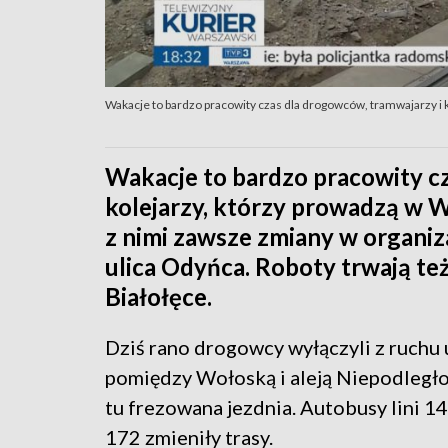
Wakacje to bardzo pracowity czas dla drogowców, tramwajarzy i 
Wakacje to bardzo pracowity c
kolejarzy, którzy prowadzą w 
z nimi zawsze zmiany w organiz
ulica Odyńca. Roboty trwają te
Białołęce.
Dziś rano drogowcy wyłączyli z ruchu 
pomiędzy Wołoską i aleją Niepodległo
tu frezowana jezdnia. Autobusy lini 14
172 zmieniły trasy.