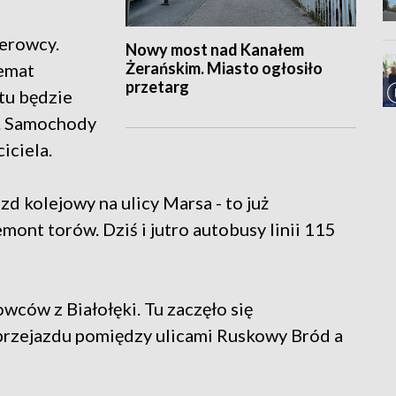
ierowcy.
Nowy most nad Kanałem
Żerańskim. Miasto ogłosiło
emat
przetarg
tu będzie
ę. Samochody
iciela.
zd kolejowy na ulicy Marsa - to już
mont torów. Dziś i jutro autobusy linii 115
wców z Białołęki. Tu zaczęło się
 przejazdu pomiędzy ulicami Ruskowy Bród a