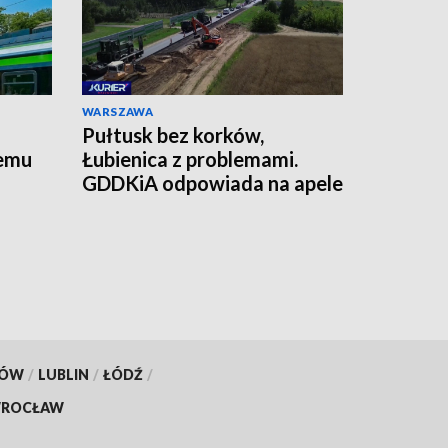
WARSZAWA
Pułtusk bez korków,
temu
Łubienica z problemami.
GDDKiA odpowiada na apele
mieszkańców
KÓW
/
LUBLIN
/
ŁÓDŹ
/
ROCŁAW