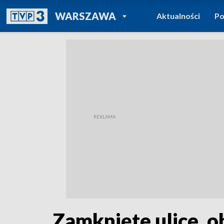
POWRÓT DO
WARSZAWA
Aktualności
Po
TVP REGIONY
Zamknięte ulice, o