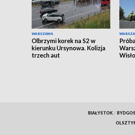
WARSZAWA
WARSZ
Olbrzymi korek na S2 w
Próba
kierunku Ursynowa. Kolizja
Warsz
trzech aut
Wisło
ruchu
BIAŁYSTOK
/
BYDGO
OLSZTY