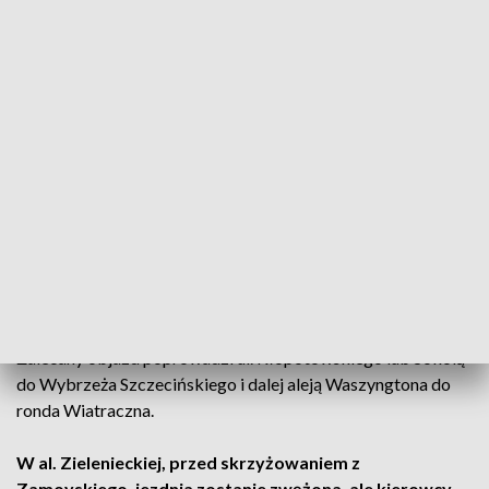
komunikacji miejskiej wrócą na stałe trasy. Roboty
przeniosą się bliżej al. Zielenieckiej.
Od wiaduktu kolejowego do fabryki Wedla będą zamknięte
dwa pasy: środkowy i wzdłuż torowiska tramwajowego.
Kierowcy pojadą w stronę Grochowa prawym pasem.
Już na skrzyżowaniu z Sokolą na Targowej będą dwa pasy do
jazdy prosto. Z prawego będzie można tylko skręcić w
Sokolą. Za wiaduktem kolejowym kierowcom pozostanie
jeden pas, ale na skrzyżowaniu z al. Zieleniecką będą mieli
dodatkowe pasy do skrętu w prawo.
Zalecany objazd poprowadzi ul. Kłopotowskiego lub Sokolą
do Wybrzeża Szczecińskiego i dalej aleją Waszyngtona do
ronda Wiatraczna.
W al. Zielenieckiej, przed skrzyżowaniem z
Zamoyskiego, jezdnia zostanie zwężona, ale kierowcy