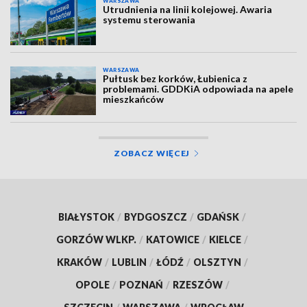
WARSZAWA
Utrudnienia na linii kolejowej. Awaria
systemu sterowania
WARSZAWA
Pułtusk bez korków, Łubienica z
problemami. GDDKiA odpowiada na apele
mieszkańców
ZOBACZ WIĘCEJ
BIAŁYSTOK
/
BYDGOSZCZ
/
GDAŃSK
/
GORZÓW WLKP.
/
KATOWICE
/
KIELCE
/
KRAKÓW
/
LUBLIN
/
ŁÓDŹ
/
OLSZTYN
/
OPOLE
/
POZNAŃ
/
RZESZÓW
/