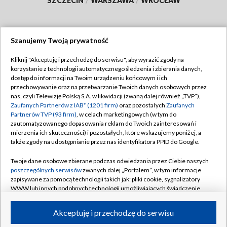
SZCZECIN
/
WARSZAWA
/
WROCŁAW
Szanujemy Twoją prywatność
Dołącz do nas:
Kliknij "Akceptuję i przechodzę do serwisu", aby wyrazić zgody na
korzystanie z technologii automatycznego śledzenia i zbierania danych,
TVP
dostęp do informacji na Twoim urządzeniu końcowym i ich
Abonament TVP
przechowywanie oraz na przetwarzanie Twoich danych osobowych przez
Regulamin TVP
nas, czyli Telewizję Polską S.A. w likwidacji (zwaną dalej również „TVP”),
Emisja w TVP
Polityka prywatności
Zaufanych Partnerów z IAB* (1201 firm)
oraz pozostałych
Zaufanych
Partnerów TVP (93 firm)
, w celach marketingowych (w tym do
Centrum informacji TVP
Moje zgody
zautomatyzowanego dopasowania reklam do Twoich zainteresowań i
mierzenia ich skuteczności) i pozostałych, które wskazujemy poniżej, a
Naziemna Telewizja Cyfrowa
Pomoc
także zgody na udostępnianie przez nas identyfikatora PPID do Google.
Sklep TVP
Biuro reklamy
Twoje dane osobowe zbierane podczas odwiedzania przez Ciebie naszych
Rada Programowa
Kontakt
poszczególnych serwisów
zwanych dalej „Portalem”, w tym informacje
zapisywane za pomocą technologii takich jak: pliki cookie, sygnalizatory
System NOS
WWW lub innych podobnych technologii umożliwiających świadczenie
dopasowanych i bezpiecznych usług, personalizację treści oraz reklam,
Informacje o nadawcy
Kanały
udostępnianie funkcji mediów społecznościowych oraz analizowanie
Akceptuję i przechodzę do serwisu
ruchu w Internecie.
Program dla prasy