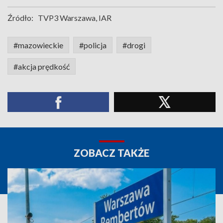
Źródło:
TVP3 Warszawa, IAR
#mazowieckie
#policja
#drogi
#akcja prędkość
ZOBACZ TAKŻE