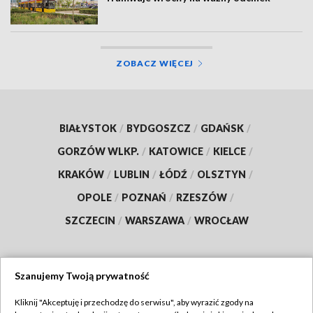
ZOBACZ WIĘCEJ
BIAŁYSTOK
/
BYDGOSZCZ
/
GDAŃSK
/
GORZÓW WLKP.
/
KATOWICE
/
KIELCE
/
KRAKÓW
/
LUBLIN
/
ŁÓDŹ
/
OLSZTYN
/
OPOLE
/
POZNAŃ
/
RZESZÓW
/
SZCZECIN
/
WARSZAWA
/
WROCŁAW
Szanujemy Twoją prywatność
Dołącz do nas:
Kliknij "Akceptuję i przechodzę do serwisu", aby wyrazić zgody na