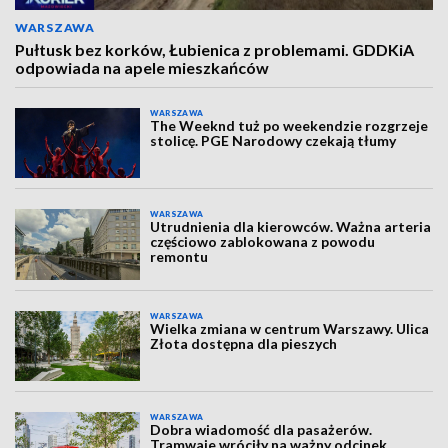
WARSZAWA
Pułtusk bez korków, Łubienica z problemami. GDDKiA
odpowiada na apele mieszkańców
WARSZAWA
The Weeknd tuż po weekendzie rozgrzeje
stolicę. PGE Narodowy czekają tłumy
WARSZAWA
Utrudnienia dla kierowców. Ważna arteria
częściowo zablokowana z powodu
remontu
WARSZAWA
Wielka zmiana w centrum Warszawy. Ulica
Złota dostępna dla pieszych
WARSZAWA
Dobra wiadomość dla pasażerów.
Tramwaje wróciły na ważny odcinek