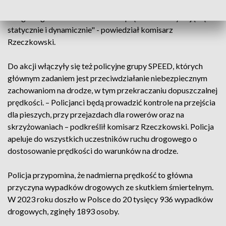
koordynowanej przez Europejską Organizację Policji Ruchu
Drogowego ROADPOL. Kontrole prędkości odbywają się
statycznie i dynamicznie" - powiedział komisarz
Rzeczkowski.
Do akcji włączyły się też policyjne grupy SPEED, których
głównym zadaniem jest przeciwdziałanie niebezpiecznym
zachowaniom na drodze, w tym przekraczaniu dopuszczalnej
prędkości. – Policjanci będą prowadzić kontrole na przejścia
dla pieszych, przy przejazdach dla rowerów oraz na
skrzyżowaniach – podkreślił komisarz Rzeczkowski. Policja
apeluje do wszystkich uczestników ruchu drogowego o
dostosowanie prędkości do warunków na drodze.
Policja przypomina, że nadmierna prędkość to główna
przyczyna wypadków drogowych ze skutkiem śmiertelnym.
W 2023 roku doszło w Polsce do 20 tysięcy 936 wypadków
drogowych, zginęły 1893 osoby.