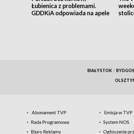
Łubienica z problemami.
weeke
GDDKiA odpowiada na apele
stoli
mieszkańców
czeka
BIAŁYSTOK
/
BYDGO
OLSZTY
Abonament TVP
Emisja w TVP
Rada Programowa
System NOS
Biuro Reklamy
Ogłoszenie pr