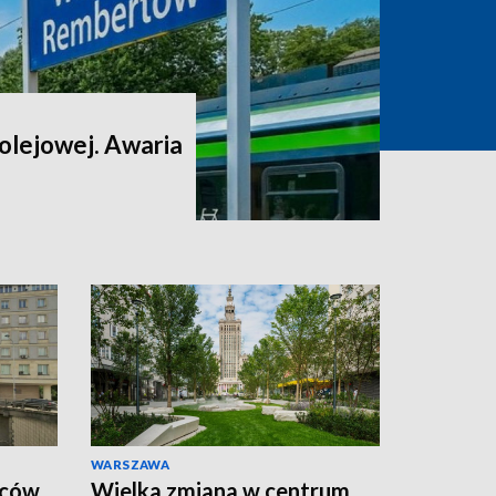
 kolejowej. Awaria
WARSZAWA
wców.
Wielka zmiana w centrum