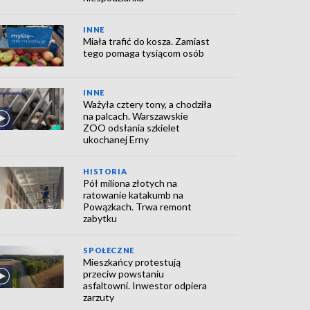
INNE
Miała trafić do kosza. Zamiast
tego pomaga tysiącom osób
INNE
Ważyła cztery tony, a chodziła
na palcach. Warszawskie
ZOO odsłania szkielet
ukochanej Erny
HISTORIA
Pół miliona złotych na
ratowanie katakumb na
Powązkach. Trwa remont
zabytku
SPOŁECZNE
Mieszkańcy protestują
przeciw powstaniu
asfaltowni. Inwestor odpiera
zarzuty