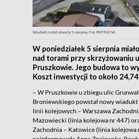
Wiadukt został otwarty 5 sierpnia. Fot. PKP PLK SA
W poniedziałek 5 sierpnia mia
nad torami przy skrzyżowaniu u
Pruszkowie. Jego budowa to wyn
Koszt inwestycji to około 24,74
– W Pruszkowie u zbiegu ulic Grunwald
Broniewskiego powstał nowy wiadukt 
linii kolejowych – Warszawa Zachodni
Mazowiecki (linia kolejowa nr 447) o
Zachodnia – Katowice (linia kolejowa n
poinformowała Anna Znajewska-Pawlu