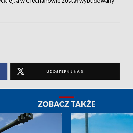
eckiej, a w Ciechanowie został wybudowany
UDOSTĘPNIJ NA X
ZOBACZ TAKŻE