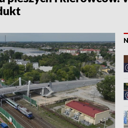
dukt
N