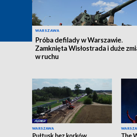
WARSZAWA
Próba defilady w Warszawie.
Zamknięta Wisłostrada i duże zm
w ruchu
WARSZAWA
WARSZ
Pułtusk bez korków,
The W