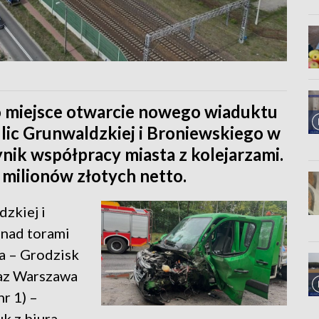
ło miejsce otwarcie nowego wiaduktu
lic Grunwaldzkiej i Broniewskiego w
ik współpracy miasta z kolejarzami.
 milionów złotych netto.
zkiej i
nad torami
a – Grodzisk
raz Warszawa
r 1) –
k z biura