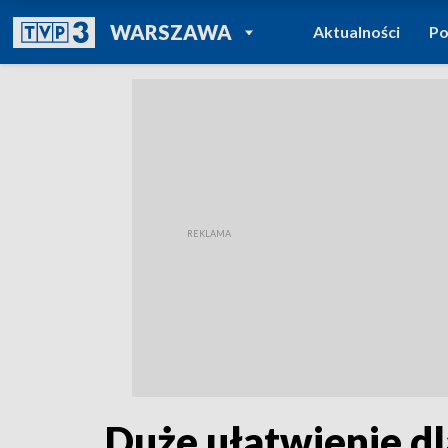
POWRÓT DO
WARSZAWA
Aktualności
Po
TVP REGIONY
Duże ułatwienie d