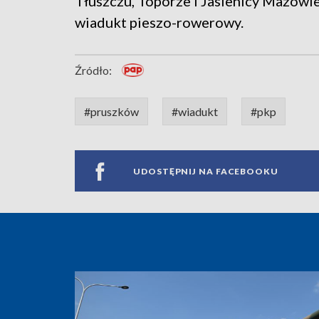
Tłuszczu, Toporze i Jasienicy Mazowi
wiadukt pieszo-rowerowy.
Źródło:
#pruszków
#wiadukt
#pkp
UDOSTĘPNIJ NA FACEBOOKU