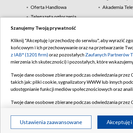
Oferta Handlowa
Akademia Tele
Telegazeta ogłoszenia
Szanujemy Twoją prywatność
Regulamin TVP
Kliknij "Akceptuję i przechodzę do serwisu", aby wyrazić zg
końcowym i ich przechowywanie oraz na przetwarzanie Twoich
z IAB* (1201 firm)
oraz pozostałych
Zaufanych Partnerów T
mierzenia ich skuteczności) i pozostałych, które wskazujemy
Twoje dane osobowe zbierane podczas odwiedzania przez 
takich jak: pliki cookie, sygnalizatory WWW lub innych pod
udostępnianie funkcji mediów społecznościowych oraz anali
Twoje dane osobowe zbierane podczas odwiedzania przez 
plików cookie, informacje o Twoich wyszukiwaniach w serwi
Partnerów TVP
dla realizacji następujących celów i funkc
Ustawienia zaawansowane
Akceptuję i
reklam, tworzenia profilu spersonalizowanych reklam, tworz
treści, stosowania badań rynkowych w celu generowania op