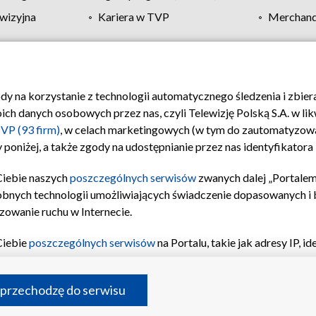
wizyjna
Kariera w TVP
Merchandi
Polityka prywatności
Moje zgody
Pomoc
Biuro re
ody na korzystanie z technologii automatycznego śledzenia i zbie
 danych osobowych przez nas, czyli Telewizję Polską S.A. w likw
VP (93 firm)
, w celach marketingowych (w tym do zautomatyzow
 poniżej, a także zgody na udostępnianie przez nas identyfikator
Ciebie naszych
poszczególnych serwisów
zwanych dalej „Portalem
obnych technologii umożliwiających świadczenie dopasowanych i be
zowanie ruchu w Internecie.
Ciebie
poszczególnych serwisów
na Portalu, takie jak adresy IP, 
sach Portalu czy historia odwiedzin będą przetwarzane przez TV
ji: przechowywania informacji na urządzeniu lub dostęp do nich,
©2026 Telewizja Polska S.A. w likwidacji
 przechodzę do serwisu
enia profilu spersonalizowanych treści, wyboru spersonalizowany
inii odbiorców, opracowywania i ulepszania produktów, zapewnie