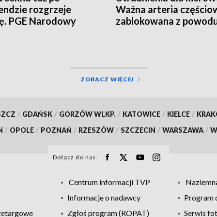
ndzie rozgrzeje
Ważna arteria częścio
cę. PGE Narodowy
zablokowana z powod
ją tłumy
remontu
ZOBACZ WIĘCEJ
SZCZ
/
GDAŃSK
/
GORZÓW WLKP.
/
KATOWICE
/
KIELCE
/
KRA
N
/
OPOLE
/
POZNAŃ
/
RZESZÓW
/
SZCZECIN
/
WARSZAWA
/
W
Dołącz do nas:
Centrum informacji TVP
Naziemna
Informacje o nadawcy
Program d
zetargowe
Zgłoś program (ROPAT)
Serwis fo