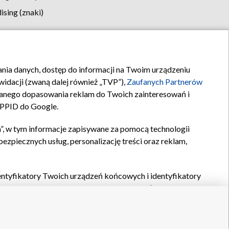
sing (znaki)
klamy
Kontakt
rania danych, dostęp do informacji na Twoim urządzeniu
idacji (zwaną dalej również „TVP”),
Zaufanych Partnerów
anego dopasowania reklam do Twoich zainteresowań i
a PPID do Google.
”, w tym informacje zapisywane za pomocą technologii
zpiecznych usług, personalizację treści oraz reklam,
identyfikatory Twoich urządzeń końcowych i identyfikatory
P,
Zaufanych Partnerów z IAB
oraz pozostałych
Zaufanych
 wyboru podstawowych reklam, wyboru spersonalizowanych
ch treści, pomiaru wydajności reklam, pomiaru wydajności
nia bezpieczeństwa, zapobiegania oszustwom i usuwania