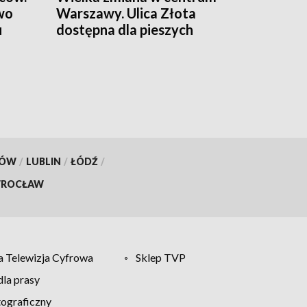
wo
Warszawy. Ulica Złota
u
dostępna dla pieszych
KÓW
/
LUBLIN
/
ŁÓDŹ
/
ROCŁAW
 Telewizja Cyfrowa
Sklep TVP
la prasy
tograficzny