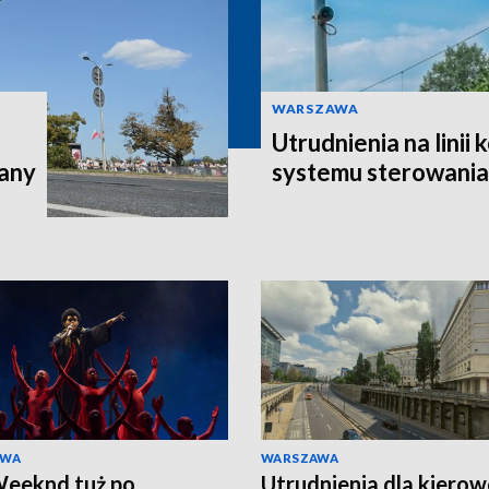
WARSZAWA
Utrudnienia na linii
iany
systemu sterowania
AWA
WARSZAWA
eeknd tuż po
Utrudnienia dla kiero